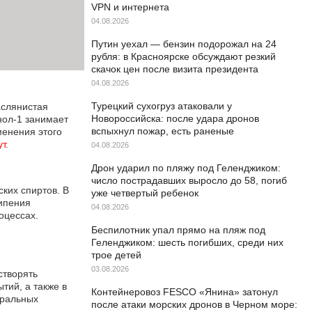
VPN и интернета
04.08.2026
Путин уехал — бензин подорожал на 24
рубля: в Красноярске обсуждают резкий
скачок цен после визита президента
04.08.2026
Турецкий сухогруз атаковали у
аслянистая
Новороссийска: после удара дронов
нол-1 занимает
вспыхнул пожар, есть раненые
менения этого
ут
.
04.08.2026
Дрон ударил по пляжу под Геленджиком:
число пострадавших выросло до 58, погиб
ких спиртов. В
уже четвертый ребенок
кипения
04.08.2026
оцессах.
Беспилотник упал прямо на пляж под
Геленджиком: шесть погибших, среди них
трое детей
03.08.2026
створять
тий, а также в
Контейнеровоз FESCO «Янина» затонул
уральных
после атаки морских дронов в Черном море: