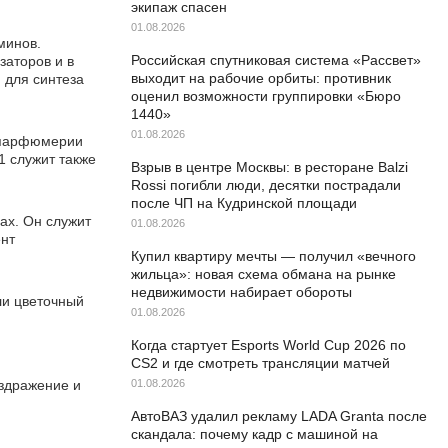
экипаж спасен
01.08.2026
минов.
Российская спутниковая система «Рассвет»
заторов и в
выходит на рабочие орбиты: противник
 для синтеза
оценил возможности группировки «Бюро
1440»
01.08.2026
В парфюмерии
1 служит также
Взрыв в центре Москвы: в ресторане Balzi
Rossi погибли люди, десятки пострадали
после ЧП на Кудринской площади
ах. Он служит
01.08.2026
ент
Купил квартиру мечты — получил «вечного
жильца»: новая схема обмана на рынке
недвижимости набирает обороты
ли цветочный
01.08.2026
Когда стартует Esports World Cup 2026 по
CS2 и где смотреть трансляции матчей
аздражение и
01.08.2026
АвтоВАЗ удалил рекламу LADA Granta после
скандала: почему кадр с машиной на