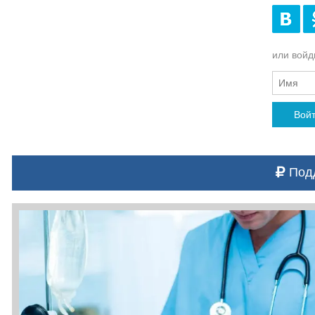
или войди
Вой
Подд