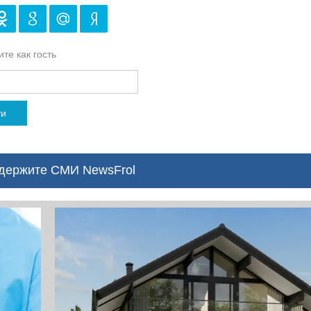
те как гость
ти
ержите СМИ NewsFrol