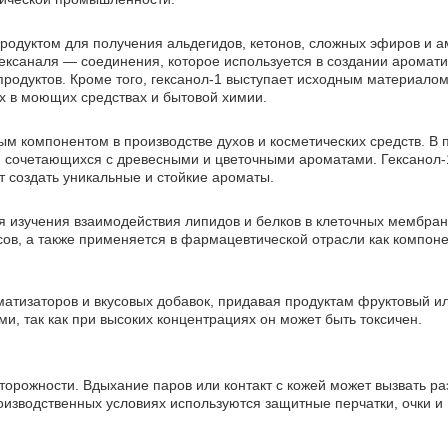
родуктом для получения альдегидов, кетонов, сложных эфиров и а
ексаналя — соединения, которое используется в создании аромати
продуктов. Кроме того, гексанол-1 выступает исходным материалом
х в моющих средствах и бытовой химии.
нным компонентом в производстве духов и косметических средств. 
т, сочетающихся с древесными и цветочными ароматами. Гексанол-
т создать уникальные и стойкие ароматы.
я изучения взаимодействия липидов и белков в клеточных мембран
в, а также применяется в фармацевтической отрасли как компон
матизаторов и вкусовых добавок, придавая продуктам фруктовый и
и, так как при высоких концентрациях он может быть токсичен.
орожности. Вдыхание паров или контакт с кожей может вызвать р
оизводственных условиях используются защитные перчатки, очки и