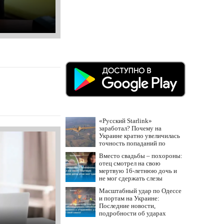
«Русский Starlink»
заработал? Почему на
Украине кратно увеличилась
точность попаданий по
объектам ВСУ
Вместо свадьбы – похороны:
отец смотрел на свою
мертвую 16-летнюю дочь и
не мог сдержать слезы
Масштабный удар по Одессе
и портам на Украине:
Последние новости,
подробности об ударах
России 9 августа 2026 года