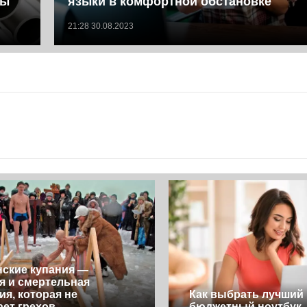
ты
языки в комфортной обстановке
21:28 30.08.2023
ские купания —
я и смертельная
ия, которая не
Как выбрать лучший
ает грехов
бюджетный ноутбук