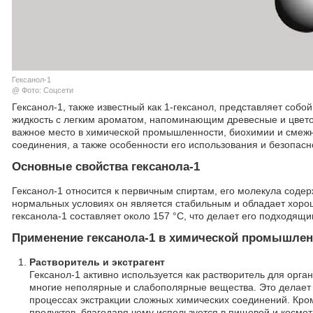
Гексанол-1
@ Фото: Соцсети
Гексанол-1, также известный как 1-гексанол, представляет соб
жидкость с легким ароматом, напоминающим древесные и цвето
важное место в химической промышленности, биохимии и смежн
соединения, а также особенности его использования и безопа
Основные свойства гексанола-1
Гексанол-1 относится к первичным спиртам, его молекула содер
нормальных условиях он является стабильным и обладает хоро
гексанола-1 составляет около 157 °C, что делает его подходящ
Применение гексанола-1 в химической промышлен
Растворитель и экстрагент
Гексанол-1 активно используется как растворитель для орг
многие неполярные и слабополярные вещества. Это делает е
процессах экстракции сложных химических соединений. Кром
продуктов, благодаря чему используется в пищевой и косм