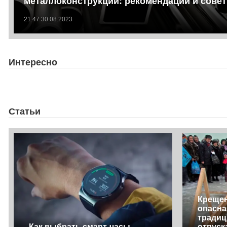
металлоконструкций: рекомендации и сове
21:47 30.08.2023
Интересно
Статьи
Крещен
опасна
традиц
Как выбрать смарт-часы
отпуск