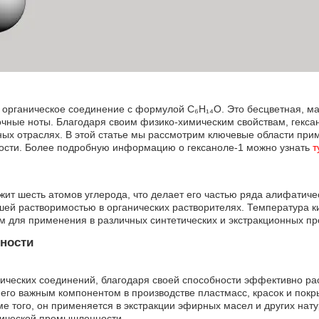
ой органическое соединение с формулой C₆H₁₄O. Это бесцветная, м
чные ноты. Благодаря своим физико-химическим свойствам, гекса
ых отраслях. В этой статье мы рассмотрим ключевые области при
сности. Более подробную информацию о гексаноле-1 можно узнать
т
жит шесть атомов углерода, что делает его частью ряда алифатичес
шей растворимостью в органических растворителях. Температура 
им для применения в различных синтетических и экстракционных пр
ности
анических соединений, благодаря своей способности эффективно ра
го важным компонентом в производстве пластмасс, красок и покры
е того, он применяется в экстракции эфирных масел и других нат
етической промышленности.