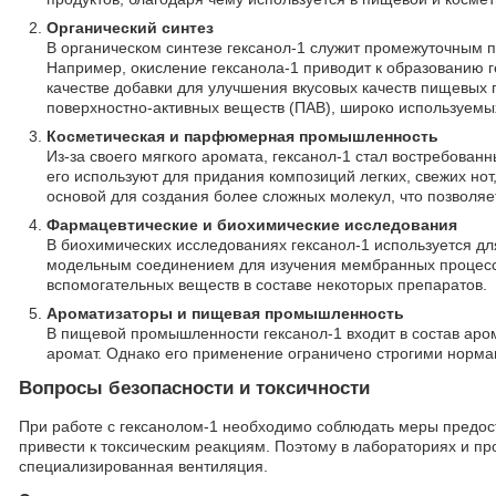
Органический синтез
В органическом синтезе гексанол-1 служит промежуточным п
Например, окисление гексанола-1 приводит к образованию г
качестве добавки для улучшения вкусовых качеств пищевых 
поверхностно-активных веществ (ПАВ), широко используемы
Косметическая и парфюмерная промышленность
Из-за своего мягкого аромата, гексанол-1 стал востребова
его используют для придания композиций легких, свежих но
основой для создания более сложных молекул, что позволяе
Фармацевтические и биохимические исследования
В биохимических исследованиях гексанол-1 используется дл
модельным соединением для изучения мембранных процессо
вспомогательных веществ в составе некоторых препаратов.
Ароматизаторы и пищевая промышленность
В пищевой промышленности гексанол-1 входит в состав аро
аромат. Однако его применение ограничено строгими нормам
Вопросы безопасности и токсичности
При работе с гексанолом-1 необходимо соблюдать меры предост
привести к токсическим реакциям. Поэтому в лабораториях и пр
специализированная вентиляция.