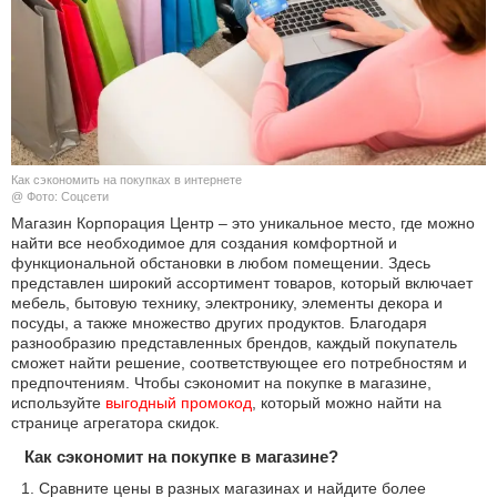
КУЛЬТУРА
НАУКА
СПОРТ
Как сэкономить на покупках в интернете
ШОУ-БИЗНЕС
@ Фото: Соцсети
Магазин Корпорация Центр – это уникальное место, где можно
найти все необходимое для создания комфортной и
АВТО И МОТО
функциональной обстановки в любом помещении. Здесь
представлен широкий ассортимент товаров, который включает
ЭГОИЗМ
мебель, бытовую технику, электронику, элементы декора и
посуды, а также множество других продуктов. Благодаря
разнообразию представленных брендов, каждый покупатель
БЛОГ
сможет найти решение, соответствующее его потребностям и
предпочтениям. Чтобы сэкономит на покупке в магазине,
используйте
выгодный промокод
, который можно найти на
странице агрегатора скидок.
Как сэкономит на покупке в магазине?
Сравните цены в разных магазинах и найдите более