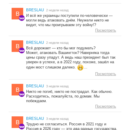
BRESLAU
2 недели назад
B
И всё же украинцы поступили по-человечески —
могли ведь атаковать днём. Неужели никто не
видит, что мы проигрываем эту войну!?
Посмотреть
BRESLAU
2 недели назад
B
Всё дорожает — кто бы мог подумать?
Может, атаковать Вашингтон? Наверняка тогда
цены сразу упадут. А ведь наш президент был так
уверен в успехе, а в 2022 году, похоже, зашёл на
один мост слишком далеко.
...
Посмотреть
BRESLAU
3 недели назад
B
Никто не погиб, никто не пострадал. Как обычно.
Расходитесь, пожалуйста, по домам. Мы
побеждаем.
Посмотреть
BRESLAU
3 недели назад
B
Трудно не согласиться. Россия в 2021 году и
Россия в 2026 году — это два разных государства.