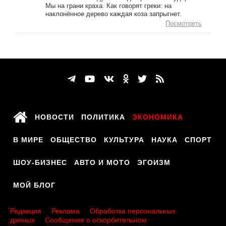
Мы на грани краха. Как говорят греки: на
наклонённое дерево каждая коза запрыгнет.
Посмотреть
НОВОСТИ
ПОЛИТИКА
ЭКОНОМИКА
В МИРЕ
ОБЩЕСТВО
КУЛЬТУРА
НАУКА
СПОРТ
ШОУ-БИЗНЕС
АВТО И МОТО
ЭГОИЗМ
МОЙ БЛОГ
Редакция
Реклама
Обработка персональных
данных
Сообщение о оскорбительном