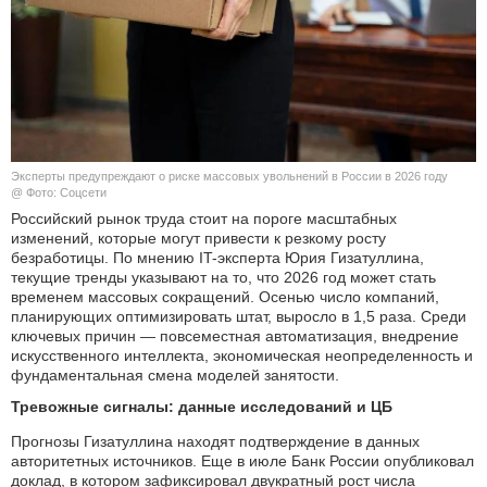
КУЛЬТУРА
НАУКА
СПОРТ
Эксперты предупреждают о риске массовых увольнений в России в 2026 году
ШОУ-БИЗНЕС
@ Фото: Соцсети
Российский рынок труда стоит на пороге масштабных
изменений, которые могут привести к резкому росту
АВТО И МОТО
безработицы. По мнению IT-эксперта Юрия Гизатуллина,
текущие тренды указывают на то, что 2026 год может стать
ЭГОИЗМ
временем массовых сокращений. Осенью число компаний,
планирующих оптимизировать штат, выросло в 1,5 раза. Среди
ключевых причин — повсеместная автоматизация, внедрение
БЛОГ
искусственного интеллекта, экономическая неопределенность и
фундаментальная смена моделей занятости.
Тревожные сигналы: данные исследований и ЦБ
Прогнозы Гизатуллина находят подтверждение в данных
авторитетных источников. Еще в июле Банк России опубликовал
доклад, в котором зафиксировал двукратный рост числа