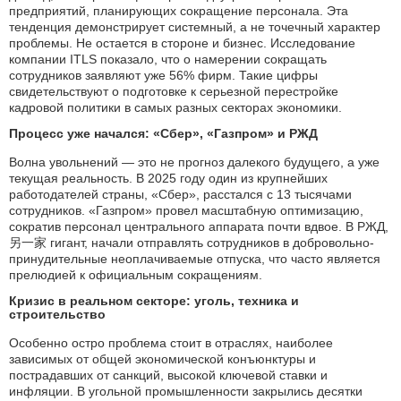
предприятий, планирующих сокращение персонала. Эта
тенденция демонстрирует системный, а не точечный характер
проблемы. Не остается в стороне и бизнес. Исследование
компании ITLS показало, что о намерении сокращать
сотрудников заявляют уже 56% фирм. Такие цифры
свидетельствуют о подготовке к серьезной перестройке
кадровой политики в самых разных секторах экономики.
Процесс уже начался: «Сбер», «Газпром» и РЖД
Волна увольнений — это не прогноз далекого будущего, а уже
текущая реальность. В 2025 году один из крупнейших
работодателей страны, «Сбер», расстался с 13 тысячами
сотрудников. «Газпром» провел масштабную оптимизацию,
сократив персонал центрального аппарата почти вдвое. В РЖД,
另一家 гигант, начали отправлять сотрудников в добровольно-
принудительные неоплачиваемые отпуска, что часто является
прелюдией к официальным сокращениям.
Кризис в реальном секторе: уголь, техника и
строительство
Особенно остро проблема стоит в отраслях, наиболее
зависимых от общей экономической конъюнктуры и
пострадавших от санкций, высокой ключевой ставки и
инфляции. В угольной промышленности закрылись десятки