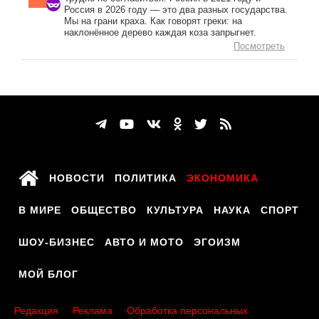
Россия в 2026 году — это два разных государства.
Мы на грани краха. Как говорят греки: на
наклонённое дерево каждая коза запрыгнет.
Посмотреть
НОВОСТИ
ПОЛИТИКА
ЭКОНОМИКА
В МИРЕ
ОБЩЕСТВО
КУЛЬТУРА
НАУКА
СПОРТ
ШОУ-БИЗНЕС
АВТО И МОТО
ЭГОИЗМ
МОЙ БЛОГ
Редакция
Реклама
Обработка персональных