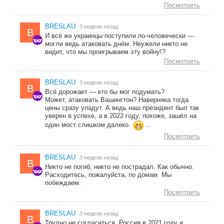
Посмотреть
BRESLAU
3 недели назад
B
И всё же украинцы поступили по-человечески —
могли ведь атаковать днём. Неужели никто не
видит, что мы проигрываем эту войну!?
Посмотреть
BRESLAU
3 недели назад
B
Всё дорожает — кто бы мог подумать?
Может, атаковать Вашингтон? Наверняка тогда
цены сразу упадут. А ведь наш президент был так
уверен в успехе, а в 2022 году, похоже, зашёл на
один мост слишком далеко.
...
Посмотреть
BRESLAU
3 недели назад
B
Никто не погиб, никто не пострадал. Как обычно.
Расходитесь, пожалуйста, по домам. Мы
побеждаем.
Посмотреть
BRESLAU
3 недели назад
B
Трудно не согласиться. Россия в 2021 году и