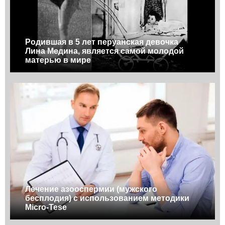
Родившая в 5 лет перуанская девочка
Лина Медина, является самой молодой
матерью в мире
Лечение азооспермии (мужского
бесплодия) с использованием методики
Micro-Tese