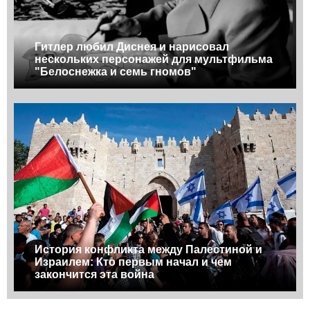
Гитлер любил Диснея и нарисовал
нескольких персонажей для мультфильма
"Белоснежка и семь гномов"
История конфликта между Палестиной и
Израилем: Кто первым начал и чем
закончится эта война