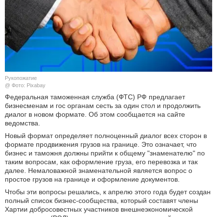
КУЛЬТУРА
НАУКА
СПОРТ
Рукопожатие
ШОУ-БИЗНЕС
@ Фото: Pixabay
Федеральная таможенная служба (ФТС) РФ предлагает
бизнесменам и гос органам сесть за один стол и продолжить
АВТО И МОТО
диалог в новом формате. Об этом сообщается на сайте
ведомства.
ЭГОИЗМ
Новый формат определяет полноценный диалог всех сторон в
формате продвижения грузов на границе. Это означает, что
БЛОГ
бизнес и таможня должны прийти к общему "знаменателю" по
таким вопросам, как оформление груза, его перевозка и так
далее. Немаловажной знаменательной является вопрос о
простое грузов на границе и оформление документов.
Чтобы эти вопросы решались, к апрелю этого года будет создан
полный список бизнес-сообщества, который составят члены
Хартии добросовестных участников внешнеэкономической