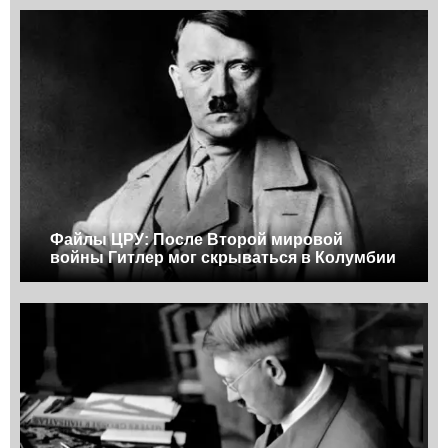
Файлы ЦРУ: После Второй мировой
войны Гитлер мог скрываться в Колумбии