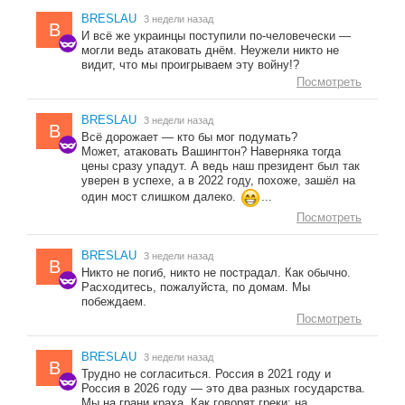
BRESLAU
3 недели назад
B
И всё же украинцы поступили по-человечески —
могли ведь атаковать днём. Неужели никто не
видит, что мы проигрываем эту войну!?
Посмотреть
BRESLAU
3 недели назад
B
Всё дорожает — кто бы мог подумать?
Может, атаковать Вашингтон? Наверняка тогда
цены сразу упадут. А ведь наш президент был так
уверен в успехе, а в 2022 году, похоже, зашёл на
один мост слишком далеко.
...
Посмотреть
BRESLAU
3 недели назад
B
Никто не погиб, никто не пострадал. Как обычно.
Расходитесь, пожалуйста, по домам. Мы
побеждаем.
Посмотреть
BRESLAU
3 недели назад
B
Трудно не согласиться. Россия в 2021 году и
Россия в 2026 году — это два разных государства.
Мы на грани краха. Как говорят греки: на