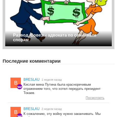
Развод. Советы адвоката по семейным
спорам
Последние комментарии
BRESLAU
1 неделя назад
B
Кислая мина Путина была красноречивым
отражением того, что хотел передать президент
Токаев.
Посмотреть
BRESLAU
2 недели назад
B
К сожалению, эту войну нужно заканчивать. Мы