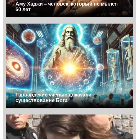
Аму Хаджи – человек, который не мылся
60 лет
Гарвардские ученые доказали
существование Бога