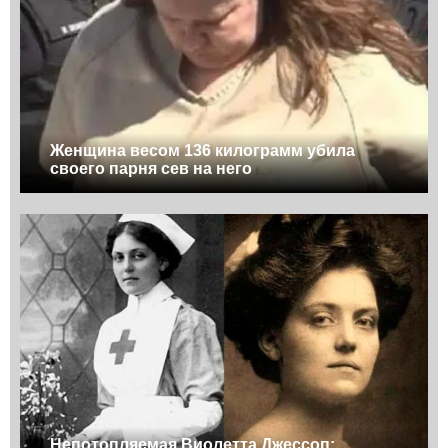
Женщина весом 136 килограмм убила
своего парня сев на него
Непотопляемая Виолетта Джессоп: