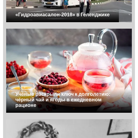
«Гидроавиасалон-2018» в Геленджике
Учёные раскрыли ключ к долголетию:
чёрный чай и ягоды в ежедневном
рационе