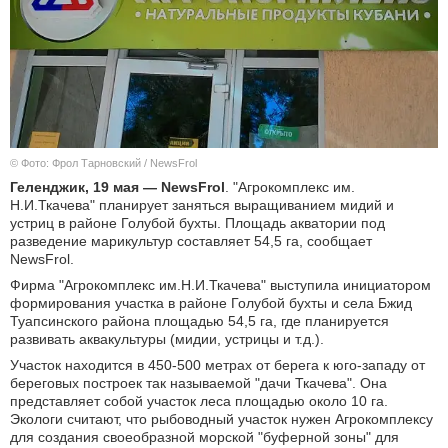
КУЛЬТУРА
НАУКА
СПОРТ
© Фото: Фрол Тарновский / NewsFrol
ШОУ-БИЗНЕС
Геленджик, 19 мая — NewsFrol
. "Агрокомплекс им.
Н.И.Ткачева" планирует заняться выращиванием мидий и
АВТО И МОТО
устриц в районе Голубой бухты. Площадь акватории под
разведение марикультур составляет 54,5 га, cообщает
NewsFrol.
ЭГОИЗМ
Фирма "Агрокомплекс им.Н.И.Ткачева" выступила инициатором
формирования участка в районе Голубой бухты и села Бжид
БЛОГ
Туапсинского района площадью 54,5 га, где планируется
развивать аквакультуры (мидии, устрицы и т.д.).
Участок находится в 450-500 метрах от берега к юго-западу от
береговых построек так называемой "дачи Ткачева". Она
представляет собой участок леса площадью около 10 га.
Экологи считают, что рыбоводный участок нужен Агрокомплексу
для создания своеобразной морской "буферной зоны" для