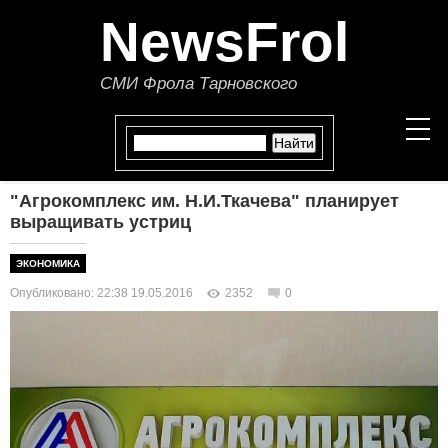
NewsFrol
СМИ Фрола Тарновского
"Агрокомплекс им. Н.И.Ткачева" планирует
НОВОСТИ
выращивать устриц
СТАТЬИ
ЭКОНОМИКА
Опубликовано: 22:38 19.05.2016
2352
0
ПОЛИТИКА
ЭКОНОМИКА
В МИРЕ
ОБЩЕСТВО