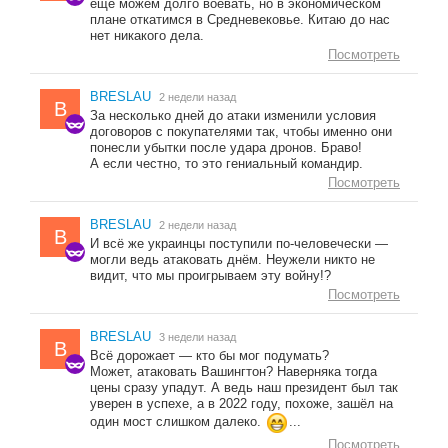
ещё можем долго воевать, но в экономическом
плане откатимся в Средневековье. Китаю до нас
нет никакого дела.
Посмотреть
BRESLAU
2 недели назад
B
За несколько дней до атаки изменили условия
договоров с покупателями так, чтобы именно они
понесли убытки после удара дронов. Браво!
А если честно, то это гениальный командир.
Посмотреть
BRESLAU
2 недели назад
B
И всё же украинцы поступили по-человечески —
могли ведь атаковать днём. Неужели никто не
видит, что мы проигрываем эту войну!?
Посмотреть
BRESLAU
3 недели назад
B
Всё дорожает — кто бы мог подумать?
Может, атаковать Вашингтон? Наверняка тогда
цены сразу упадут. А ведь наш президент был так
уверен в успехе, а в 2022 году, похоже, зашёл на
один мост слишком далеко.
...
Посмотреть