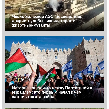
Чернобыльской АЭС: последствия
аварии, судьбы ликвидаторов и
животные-мутанты
История конфликта между Палестиной и
Израилем: Кто первым начал и чем
закончится эта война