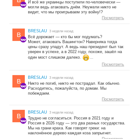
B
И всё же украинцы поступили по-человечески —
могли ведь атаковать днём. Неужели никто не
видит, что мы проигрываем эту войну!?
Посмотреть
BRESLAU
3 недели назад
B
Всё дорожает — кто бы мог подумать?
Может, атаковать Вашингтон? Наверняка тогда
цены сразу упадут. А ведь наш президент был так
уверен в успехе, а в 2022 году, похоже, зашёл на
один мост слишком далеко.
...
Посмотреть
BRESLAU
3 недели назад
B
Никто не погиб, никто не пострадал. Как обычно.
Расходитесь, пожалуйста, по домам. Мы
побеждаем.
Посмотреть
BRESLAU
3 недели назад
B
Трудно не согласиться. Россия в 2021 году и
Россия в 2026 году — это два разных государства.
Мы на грани краха. Как говорят греки: на
наклонённое дерево каждая коза запрыгнет.
Посмотреть