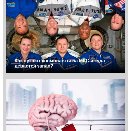
Как пукают космонавты на МКС и куда
девается запах?