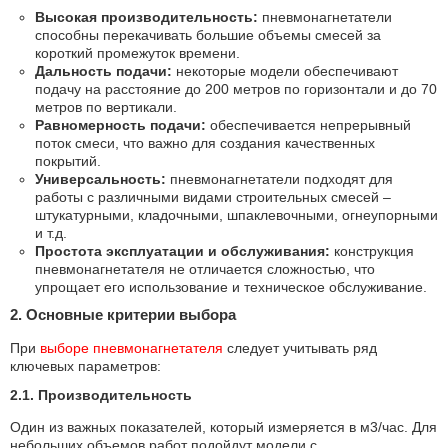
Высокая производительность:
пневмонагнетатели
способны перекачивать большие объемы смесей за
короткий промежуток времени.
Дальность подачи:
некоторые модели обеспечивают
подачу на расстояние до 200 метров по горизонтали и до 70
метров по вертикали.
Равномерность подачи:
обеспечивается непрерывный
поток смеси, что важно для создания качественных
покрытий.
Универсальность:
пневмонагнетатели подходят для
работы с различными видами строительных смесей –
штукатурными, кладочными, шпаклевочными, огнеупорными
и т.д.
Простота эксплуатации и обслуживания:
конструкция
пневмонагнетателя не отличается сложностью, что
упрощает его использование и техническое обслуживание.
2. Основные критерии выбора
При
выборе пневмонагнетателя
следует учитывать ряд
ключевых параметров:
2.1. Производительность
Один из важных показателей, который измеряется в м3/час. Для
небольших объемов работ подойдут модели с