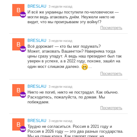
BRESLAU
3 недели назад
B
И всё же украинцы поступили по-человечески —
могли ведь атаковать днём. Неужели никто не
видит, что мы проигрываем эту войну!?
Посмотреть
BRESLAU
3 недели назад
B
Всё дорожает — кто бы мог подумать?
Может, атаковать Вашингтон? Наверняка тогда
цены сразу упадут. А ведь наш президент был так
уверен в успехе, а в 2022 году, похоже, зашёл на
один мост слишком далеко.
...
Посмотреть
BRESLAU
3 недели назад
B
Никто не погиб, никто не пострадал. Как обычно.
Расходитесь, пожалуйста, по домам. Мы
побеждаем.
Посмотреть
BRESLAU
3 недели назад
B
Трудно не согласиться. Россия в 2021 году и
Россия в 2026 году — это два разных государства.
Мы на грани краха. Как говорят греки: на