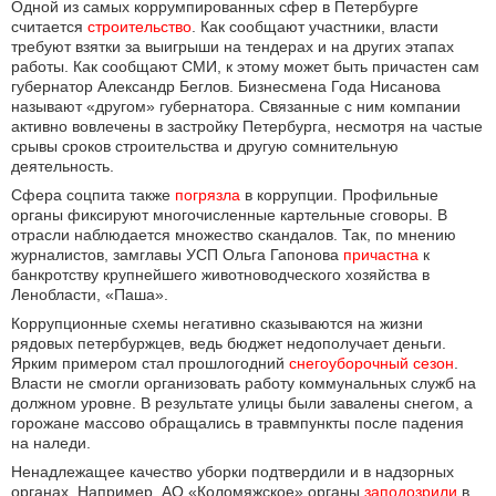
Одной из самых коррумпированных сфер в Петербурге
считается
строительство
. Как сообщают участники, власти
требуют взятки за выигрыши на тендерах и на других этапах
работы. Как сообщают СМИ, к этому может быть причастен сам
губернатор Александр Беглов. Бизнесмена Года Нисанова
называют «другом» губернатора. Связанные с ним компании
активно вовлечены в застройку Петербурга, несмотря на частые
срывы сроков строительства и другую сомнительную
деятельность.
Сфера соцпита также
погрязла
в коррупции. Профильные
органы фиксируют многочисленные картельные сговоры. В
отрасли наблюдается множество скандалов. Так, по мнению
журналистов, замглавы УСП Ольга Гапонова
причастна
к
банкротству крупнейшего животноводческого хозяйства в
Ленобласти, «Паша».
Коррупционные схемы негативно сказываются на жизни
рядовых петербуржцев, ведь бюджет недополучает деньги.
Ярким примером стал прошлогодний
снегоуборочный сезон
.
Власти не смогли организовать работу коммунальных служб на
должном уровне. В результате улицы были завалены снегом, а
горожане массово обращались в травмпункты после падения
на наледи.
Ненадлежащее качество уборки подтвердили и в надзорных
органах. Например, АО «Коломяжское» органы
заподозрили
в