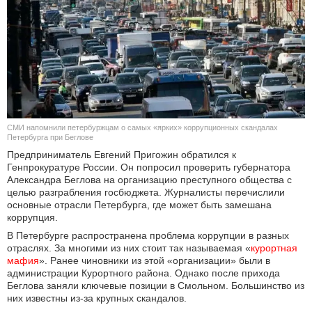
КУЛЬТУРА
НАУКА
СПОРТ
ШОУ-БИЗНЕС
СМИ напомнили петербуржцам о самых «ярких» коррупционных скандалах
Петербурга при Беглове
АВТО И МОТО
Предприниматель Евгений Пригожин обратился к
Генпрокуратуре России. Он попросил проверить губернатора
Александра Беглова на организацию преступного общества с
ЭГОИЗМ
целью разграбления госбюджета. Журналисты перечислили
основные отрасли Петербурга, где может быть замешана
БЛОГ
коррупция.
В Петербурге распространена проблема коррупции в разных
отраслях. За многими из них стоит так называемая «
курортная 
мафия
». Ранее чиновники из этой «организации» были в
администрации Курортного района. Однако после прихода
Беглова заняли ключевые позиции в Смольном. Большинство из
них известны из-за крупных скандалов.