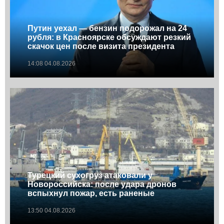
Путин уехал — бензин подорожал на 24
рубля: в Красноярске обсуждают резкий
скачок цен после визита президента
14:08 04.08.2026
Турецкий сухогруз атаковали у
Новороссийска: после удара дронов
вспыхнул пожар, есть раненые
13:50 04.08.2026