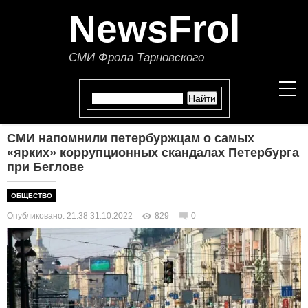
NewsFrol
СМИ Фрола Тарновского
СМИ напомнили петербуржцам о самых
НОВОСТИ
«ярких» коррупционных скандалах Петербурга
при Беглове
СТАТЬИ
ОБЩЕСТВО
ПОЛИТИКА
Опубликовано: 21:38 31.10.2022
829
0
ЭКОНОМИКА
В МИРЕ
ОБЩЕСТВО