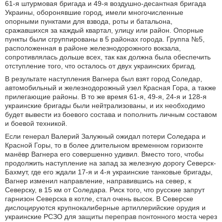
61-я штурмовая бригада и 49-я воздушно-​десантная бригада
Украины, оборонявшие город, имели многочисленные
опорными пунктами для взвода, роты и батальона,
сражавшихся за каждый квартал, улицу или район. Опорные
пункты были сгруппированы в 5 районах города. Группа №5,
расположенная в районе железнодорожного вокзала,
сопротивлялась дольше всех, так как должна была обеспечить
отступление того, что осталось от двух украинских бригад.
В результате наступления Вагнера был взят город Соледар,
автомобильный и железнодорожный узел Красная Гора, а также
прилегающие районы. В то же время 61-я, 49-я, 24-я и 128-я
украинские бригады были нейтрализованы, и их необходимо
будет вывести из боевого состава и пополнить личным составом
и боевой техникой.
Если генерал Валерий Залужный ожидал потери Соледара и
Красной Горы, то в более длительном временном горизонте
манёвр Вагнера его совершенно удивил. Вместо того, чтобы
продолжить наступление на запад за железную дорогу Северск-​
Бахмут, где его ждали 17-я и 4-я украинские танковые бригады,
Вагнер изменил направление, направившись на север, к
Северску, в 15 км от Соледара. Риск того, что русские запрут
гарнизон Северска в котле, стал очень высок. В Северске
дислоцируются крупнокалиберные артиллерийские орудия и
украинские РСЗО для защиты переправ понтонного моста через