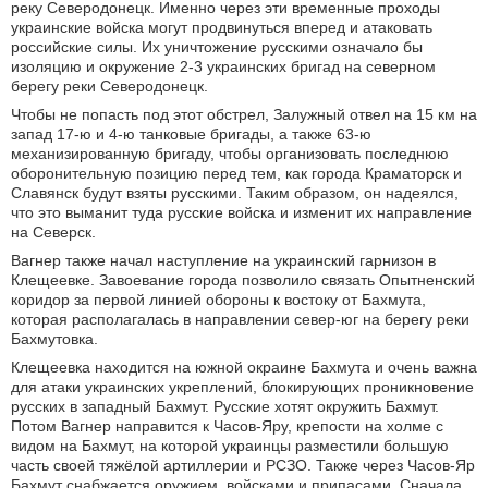
реку Северодонецк. Именно через эти временные проходы
украинские войска могут продвинуться вперед и атаковать
российские силы. Их уничтожение русскими означало бы
изоляцию и окружение 2-3 украинских бригад на северном
берегу реки Северодонецк.
Чтобы не попасть под этот обстрел, Залужный отвел на 15 км на
запад 17-ю и 4-ю танковые бригады, а также 63-ю
механизированную бригаду, чтобы организовать последнюю
оборонительную позицию перед тем, как города Краматорск и
Славянск будут взяты русскими. Таким образом, он надеялся,
что это выманит туда русские войска и изменит их направление
на Северск.
Вагнер также начал наступление на украинский гарнизон в
Клещеевке. Завоевание города позволило связать Опытненский
коридор за первой линией обороны к востоку от Бахмута,
которая располагалась в направлении север-​юг на берегу реки
Бахмутовка.
Клещеевка находится на южной окраине Бахмута и очень важна
для атаки украинских укреплений, блокирующих проникновение
русских в западный Бахмут. Русские хотят окружить Бахмут.
Потом Вагнер направится к Часов-​Яру, крепости на холме с
видом на Бахмут, на которой украинцы разместили большую
часть своей тяжёлой артиллерии и РСЗО. Также через Часов-​Яр
Бахмут снабжается оружием, войсками и припасами. Сначала