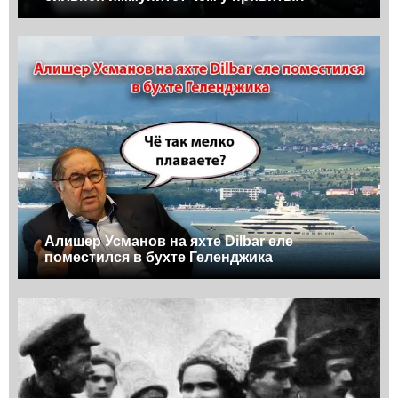
Алишер Усманов на яхте Dilbar еле
поместился в бухте Геленджика