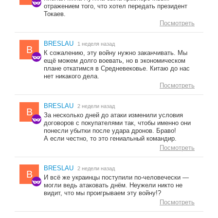
отражением того, что хотел передать президент
Токаев.
Посмотреть
BRESLAU
1 неделя назад
B
К сожалению, эту войну нужно заканчивать. Мы
ещё можем долго воевать, но в экономическом
плане откатимся в Средневековье. Китаю до нас
нет никакого дела.
Посмотреть
BRESLAU
2 недели назад
B
За несколько дней до атаки изменили условия
договоров с покупателями так, чтобы именно они
понесли убытки после удара дронов. Браво!
А если честно, то это гениальный командир.
Посмотреть
BRESLAU
2 недели назад
B
И всё же украинцы поступили по-человечески —
могли ведь атаковать днём. Неужели никто не
видит, что мы проигрываем эту войну!?
Посмотреть