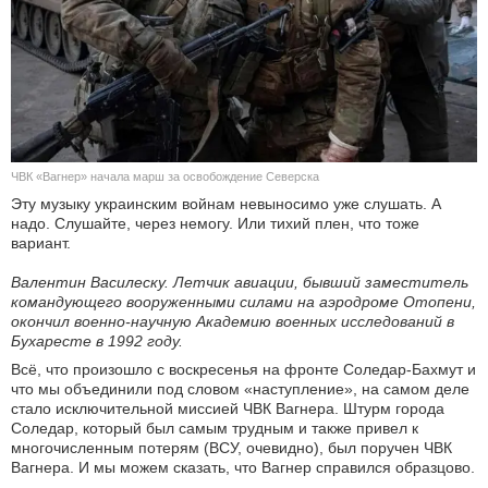
КУЛЬТУРА
НАУКА
СПОРТ
ЧВК «Вагнер» начала марш за освобождение Северска
ШОУ-БИЗНЕС
Эту музыку украинским войнам невыносимо уже слушать. А
надо. Слушайте, через немогу. Или тихий плен, что тоже
АВТО И МОТО
вариант.
Валентин Василеску. Летчик авиации, бывший заместитель
ЭГОИЗМ
командующего вооруженными силами на аэродроме Отопени,
окончил военно-​научную Академию военных исследований в
БЛОГ
Бухаресте в 1992 году.
Всё, что произошло с воскресенья на фронте Соледар-​Бахмут и
что мы объединили под словом «наступление», на самом деле
стало исключительной миссией ЧВК Вагнера. Штурм города
Соледар, который был самым трудным и также привел к
многочисленным потерям (ВСУ, очевидно), был поручен ЧВК
Вагнера. И мы можем сказать, что Вагнер справился образцово.