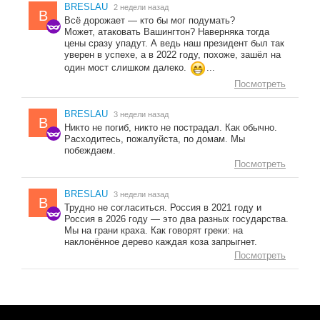
BRESLAU
2 недели назад
B
Всё дорожает — кто бы мог подумать?
Может, атаковать Вашингтон? Наверняка тогда
цены сразу упадут. А ведь наш президент был так
уверен в успехе, а в 2022 году, похоже, зашёл на
один мост слишком далеко.
...
Посмотреть
BRESLAU
3 недели назад
B
Никто не погиб, никто не пострадал. Как обычно.
Расходитесь, пожалуйста, по домам. Мы
побеждаем.
Посмотреть
BRESLAU
3 недели назад
B
Трудно не согласиться. Россия в 2021 году и
Россия в 2026 году — это два разных государства.
Мы на грани краха. Как говорят греки: на
наклонённое дерево каждая коза запрыгнет.
Посмотреть