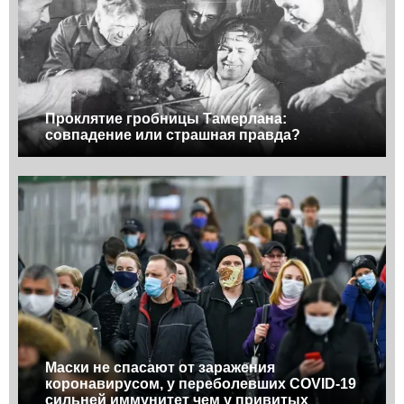
Проклятие гробницы Тамерлана:
совпадение или страшная правда?
Маски не спасают от заражения
коронавирусом, у переболевших COVID-19
сильней иммунитет чем у привитых