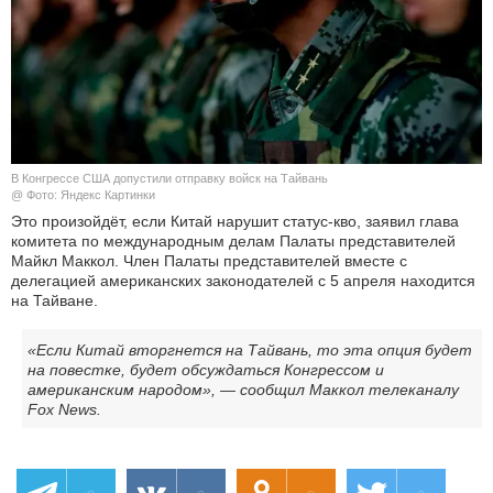
КУЛЬТУРА
НАУКА
СПОРТ
В Конгрессе США допустили отправку войск на Тайвань
ШОУ-БИЗНЕС
@ Фото: Яндекс Картинки
Это произойдёт, если Китай нарушит статус-кво, заявил глава
комитета по международным делам Палаты представителей
АВТО И МОТО
Майкл Маккол. Член Палаты представителей вместе с
делегацией американских законодателей с 5 апреля находится
ЭГОИЗМ
на Тайване.
БЛОГ
«Если Китай вторгнется на Тайвань, то эта опция будет
на повестке, будет обсуждаться Конгрессом и
американским народом», — сообщил Маккол телеканалу
Fox News.