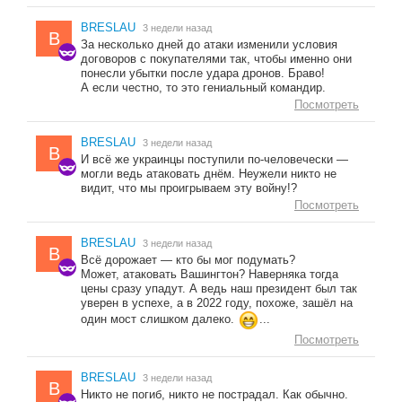
BRESLAU
3 недели назад
B
За несколько дней до атаки изменили условия
договоров с покупателями так, чтобы именно они
понесли убытки после удара дронов. Браво!
А если честно, то это гениальный командир.
Посмотреть
BRESLAU
3 недели назад
B
И всё же украинцы поступили по-человечески —
могли ведь атаковать днём. Неужели никто не
видит, что мы проигрываем эту войну!?
Посмотреть
BRESLAU
3 недели назад
B
Всё дорожает — кто бы мог подумать?
Может, атаковать Вашингтон? Наверняка тогда
цены сразу упадут. А ведь наш президент был так
уверен в успехе, а в 2022 году, похоже, зашёл на
один мост слишком далеко.
...
Посмотреть
BRESLAU
3 недели назад
B
Никто не погиб, никто не пострадал. Как обычно.