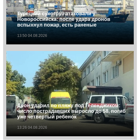
Турецкий сухогруз атаковали у
Новороссийска: после удара дронов
вспыхнул пожар, есть раненые
13:50 04.08.2026
Дрон ударил по пляжу под Геленджиком:
число пострадавших выросло до 58, погиб
уже четвертый ребенок
13:26 04.08.2026