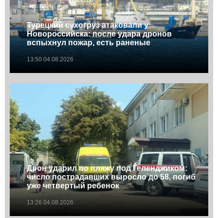
Турецкий сухогруз атаковали у
Новороссийска: после удара дронов
вспыхнул пожар, есть раненые
13:50 04.08.2026
Дрон ударил по пляжу под Геленджиком:
число пострадавших выросло до 58, погиб
уже четвертый ребенок
13:26 04.08.2026