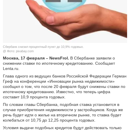
КУЛЬТУРА
НАУКА
СПОРТ
Сбербанк снизил процентный пункт до 10,9% годовых.
ШОУ-БИЗНЕС
@ Фото: pixabay.com
Москва, 17 февраля – NewsFrol.
В Сбербанке заявили о
снижении ставки по ипотечному кредитованию. Сообщает
АВТО И МОТО
Lenta.ru.
Глава одного из ведущих банков Российской Федерации Герман
ЭГОИЗМ
Греф на конференции «Инновации рынка недвижимости»
сообщил о том, что после 20 февраля будут снижены ставки по
БЛОГ
ипотечному кредитованию. Известно, что теперь цифра
составит 10,9 процента годовых.
По словам главы Сбербанка, подобная ставка установится в
случае приобретения недвижимости у застройщиков. Когда же
речь будет идти о жилье на вторичном рынке, то ставка будет
колебаться от 10,75 до 12,25 процента годовых.
Условия выдачи подобных кредитов будут действовать только