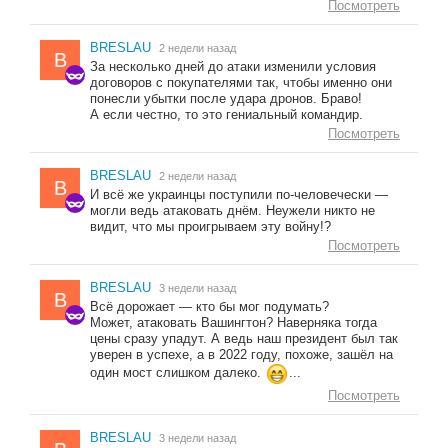
Посмотреть
BRESLAU
2 недели назад
B
За несколько дней до атаки изменили условия
договоров с покупателями так, чтобы именно они
понесли убытки после удара дронов. Браво!
А если честно, то это гениальный командир.
Посмотреть
BRESLAU
2 недели назад
B
И всё же украинцы поступили по-человечески —
могли ведь атаковать днём. Неужели никто не
видит, что мы проигрываем эту войну!?
Посмотреть
BRESLAU
3 недели назад
B
Всё дорожает — кто бы мог подумать?
Может, атаковать Вашингтон? Наверняка тогда
цены сразу упадут. А ведь наш президент был так
уверен в успехе, а в 2022 году, похоже, зашёл на
один мост слишком далеко.
...
Посмотреть
BRESLAU
3 недели назад