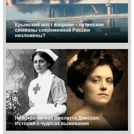
Крымский мост взорван – путинские
символы современной России
низложены?
Непотопляемая Виолетта Джессоп:
История о чудесах выживания