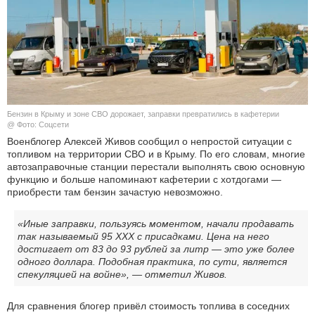
КУЛЬТУРА
НАУКА
СПОРТ
Бензин в Крыму и зоне СВО дорожает, заправки превратились в кафетерии
ШОУ-БИЗНЕС
@ Фото: Соцсети
Военблогер Алексей Живов сообщил о непростой ситуации с
топливом на территории СВО и в Крыму. По его словам, многие
АВТО И МОТО
автозаправочные станции перестали выполнять свою основную
функцию и больше напоминают кафетерии с хотдогами —
ЭГОИЗМ
приобрести там бензин зачастую невозможно.
БЛОГ
«Иные заправки, пользуясь моментом, начали продавать
так называемый 95 XXX с присадками. Цена на него
достигает от 83 до 93 рублей за литр — это уже более
одного доллара. Подобная практика, по сути, является
спекуляцией на войне», — отметил Живов.
Для сравнения блогер привёл стоимость топлива в соседних