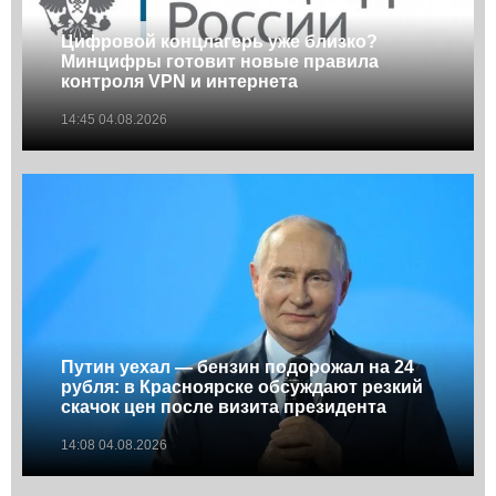
Цифровой концлагерь уже близко?
Минцифры готовит новые правила
контроля VPN и интернета
14:45 04.08.2026
Путин уехал — бензин подорожал на 24
рубля: в Красноярске обсуждают резкий
скачок цен после визита президента
14:08 04.08.2026