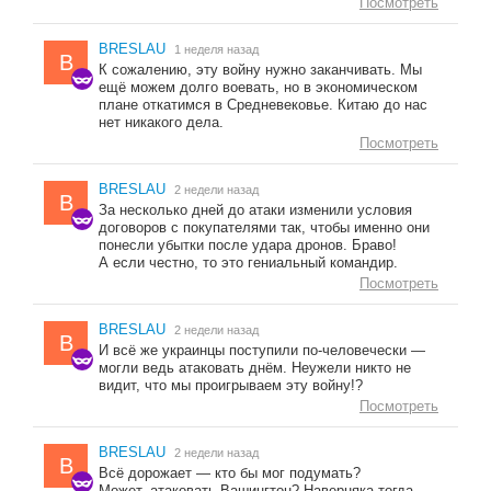
Посмотреть
BRESLAU
1 неделя назад
B
К сожалению, эту войну нужно заканчивать. Мы
ещё можем долго воевать, но в экономическом
плане откатимся в Средневековье. Китаю до нас
нет никакого дела.
Посмотреть
BRESLAU
2 недели назад
B
За несколько дней до атаки изменили условия
договоров с покупателями так, чтобы именно они
понесли убытки после удара дронов. Браво!
А если честно, то это гениальный командир.
Посмотреть
BRESLAU
2 недели назад
B
И всё же украинцы поступили по-человечески —
могли ведь атаковать днём. Неужели никто не
видит, что мы проигрываем эту войну!?
Посмотреть
BRESLAU
2 недели назад
B
Всё дорожает — кто бы мог подумать?
Может, атаковать Вашингтон? Наверняка тогда