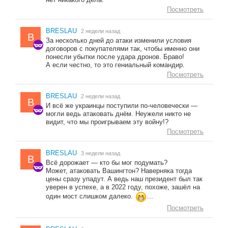
Посмотреть
BRESLAU
2 недели назад
B
За несколько дней до атаки изменили условия
договоров с покупателями так, чтобы именно они
понесли убытки после удара дронов. Браво!
А если честно, то это гениальный командир.
Посмотреть
BRESLAU
2 недели назад
B
И всё же украинцы поступили по-человечески —
могли ведь атаковать днём. Неужели никто не
видит, что мы проигрываем эту войну!?
Посмотреть
BRESLAU
3 недели назад
B
Всё дорожает — кто бы мог подумать?
Может, атаковать Вашингтон? Наверняка тогда
цены сразу упадут. А ведь наш президент был так
уверен в успехе, а в 2022 году, похоже, зашёл на
один мост слишком далеко.
...
Посмотреть