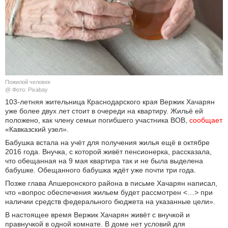
КУЛЬТУРА
НАУКА
СПОРТ
Пожилой человек
ШОУ-БИЗНЕС
@ Фото: Pixabay
103-летняя жительница Краснодарского края Вержик Хачарян
уже более двух лет стоит в очереди на квартиру. Жильё ей
АВТО И МОТО
положено, как члену семьи погибшего участника ВОВ,
сообщает
«Кавказский узел».
ЭГОИЗМ
Бабушка встала на учёт для получения жилья ещё в октябре
2016 года. Внучка, с которой живёт пенсионерка, рассказала,
БЛОГ
что обещанная на 9 мая квартира так и не была выделена
бабушке. Обещанного бабушка ждёт уже почти три года.
Позже глава Апшеронского района в письме Хачарян написал,
что «вопрос обеспечения жильем будет рассмотрен <…> при
наличии средств федерального бюджета на указанные цели».
В настоящее время Вержик Хачарян живёт с внучкой и
правнучкой в одной комнате. В доме нет условий для