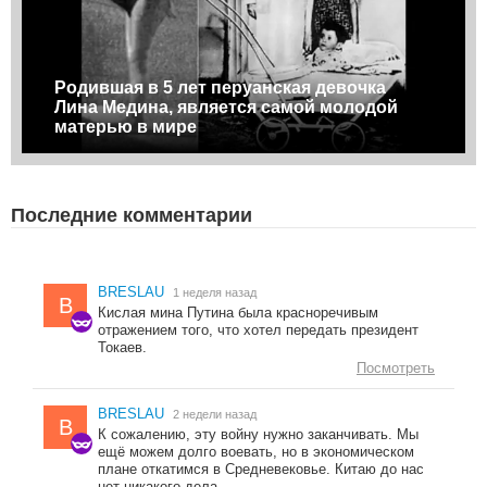
Родившая в 5 лет перуанская девочка
Лина Медина, является самой молодой
матерью в мире
Последние комментарии
BRESLAU
1 неделя назад
B
Кислая мина Путина была красноречивым
отражением того, что хотел передать президент
Токаев.
Посмотреть
BRESLAU
2 недели назад
B
К сожалению, эту войну нужно заканчивать. Мы
ещё можем долго воевать, но в экономическом
плане откатимся в Средневековье. Китаю до нас
нет никакого дела.