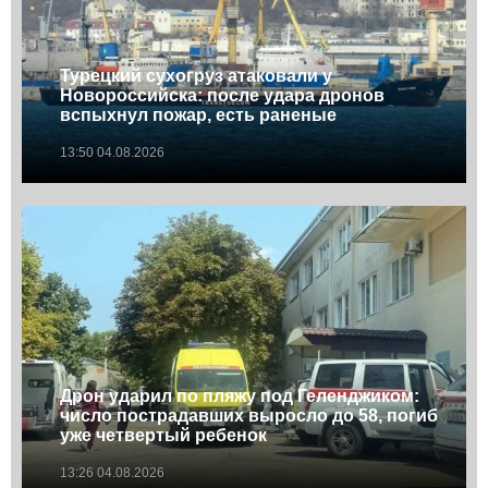
Турецкий сухогруз атаковали у
Новороссийска: после удара дронов
вспыхнул пожар, есть раненые
13:50 04.08.2026
Дрон ударил по пляжу под Геленджиком:
число пострадавших выросло до 58, погиб
уже четвертый ребенок
13:26 04.08.2026