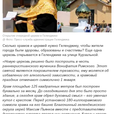
КУЛЬТУРА
НАУКА
СПОРТ
Открытие очередной церкви в Геленджике
@ Фото: Пресс-служба администрации Геленджика
ШОУ-БИЗНЕС
Сколько храмов и церквей нужно Геленджику, чтобы жители
города были здоровы, образованы и счастливы? Еще одна
церковь открывается в Геленджике на улице Курзальной.
АВТО И МОТО
«Новую церковь решено было построить в честь
раннехристианского мученика Вонифатия Римского. Этот
ЭГОИЗМ
святой является покровителем трезвости, ему молятся об
избавлении от алкогольной зависимости, а храмовый
БЛОГ
праздник отмечают символично 1 января.
Храм площадью 125 квадратных метров был построен
буквально за месяц. До сегодняшнего дня это было просто
здание, а сегодня храм обрел духовный смысл – его увенчал
купол с крестом. Перед установкой 180-киллограмового
символа храма на его башню Благочинный геленджикского
округа иерей Максим Пьянков вместе с представителями
духовенства курорта провел чин освящения. Купол и крест