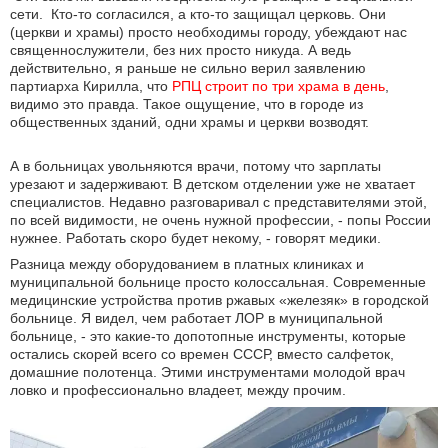
сети. Кто-то согласился, а кто-то защищал церковь. Они
(церкви и храмы) просто необходимы городу, убеждают нас
священнослужители, без них просто никуда. А ведь
действительно, я раньше не сильно верил заявлению
партиарха Кирилла, что
РПЦ строит по три храма в день
,
видимо это правда. Такое ощущение, что в городе из
общественных зданий, одни храмы и церкви возводят.
А в больницах увольняются врачи, потому что зарплаты
урезают и задерживают. В детском отделении уже не хватает
специалистов. Недавно разговаривал с представителями этой,
по всей видимости, не очень нужной профессии, - попы России
нужнее. Работать скоро будет некому, - говорят медики.
Разница между оборудованием в платных клиниках и
муниципальной больнице просто колоссальная. Современные
медицинские устройства против ржавых «железяк» в городской
больнице. Я видел, чем работает ЛОР в муниципальной
больнице, - это какие-то допотопные инструменты, которые
остались скорей всего со времен СССР, вместо салфеток,
домашние полотенца. Этими инструментами молодой врач
ловко и профессионально владеет, между прочим.