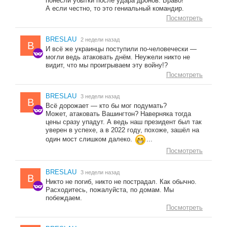
понесли убытки после удара дронов. Браво!
А если честно, то это гениальный командир.
Посмотреть
BRESLAU
2 недели назад
B
И всё же украинцы поступили по-человечески —
могли ведь атаковать днём. Неужели никто не
видит, что мы проигрываем эту войну!?
Посмотреть
BRESLAU
3 недели назад
B
Всё дорожает — кто бы мог подумать?
Может, атаковать Вашингтон? Наверняка тогда
цены сразу упадут. А ведь наш президент был так
уверен в успехе, а в 2022 году, похоже, зашёл на
один мост слишком далеко.
...
Посмотреть
BRESLAU
3 недели назад
B
Никто не погиб, никто не пострадал. Как обычно.
Расходитесь, пожалуйста, по домам. Мы
побеждаем.
Посмотреть