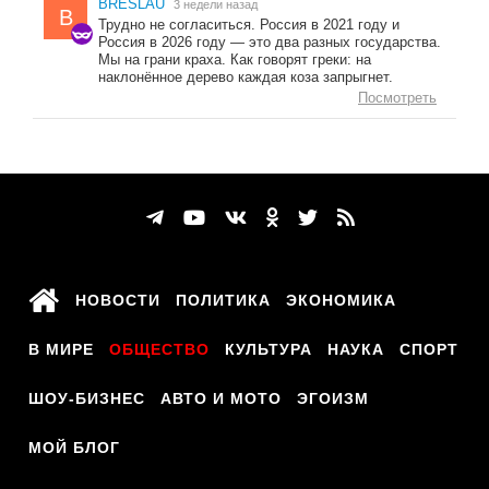
BRESLAU
3 недели назад
B
Трудно не согласиться. Россия в 2021 году и
Россия в 2026 году — это два разных государства.
Мы на грани краха. Как говорят греки: на
наклонённое дерево каждая коза запрыгнет.
Посмотреть
НОВОСТИ
ПОЛИТИКА
ЭКОНОМИКА
В МИРЕ
ОБЩЕСТВО
КУЛЬТУРА
НАУКА
СПОРТ
ШОУ-БИЗНЕС
АВТО И МОТО
ЭГОИЗМ
МОЙ БЛОГ