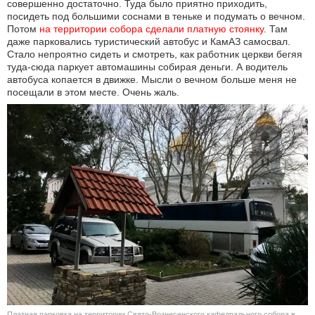
совершенно достаточно. Туда было приятно приходить,
посидеть под большими соснами в теньке и подумать о вечном.
Потом
на территории собора сделали платную стоянку
. Там
даже парковались туристический автобус и КамАЗ самосвал.
Стало непроятно сидеть и смотреть, как работник церкви бегяя
туда-сюда паркует автомашины собирая деньги. А водитель
автобуса копается в движке. Мысли о вечном больше меня не
посещали в этом месте. Очень жаль.
Платная парковка на территории Свято-Вознесенского кафедрального собора в