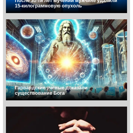
После 30-ти лет мучений мужчине удалили
15-килограммовую опухоль
Гарвардские ученые доказали
существование Бога