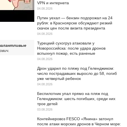
VPN и интернета
04.08.2026
Путин уехал — бензин подорожал на 24
рубля: в Красноярске обсуждают резкий
скачок цен после визита президента
04.08.2026
Турецкий сухогруз атаковали у
талантливые
Новороссийска: после удара дронов
ович.
вспыхнул пожар, есть раненые
04.08.2026
Дрон ударил по пляжу под Геленджиком:
число пострадавших выросло до 58, погиб
уже четвертый ребенок
04.08.2026
Беспилотник упал прямо на пляж под
Геленджиком: шесть погибших, среди них
трое детей
03.08.2026
Контейнеровоз FESCO «Янина» затонул
после атаки морских дронов в Черном море: