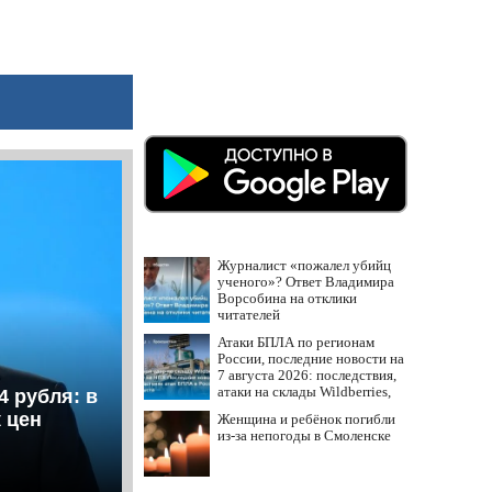
Журналист «пожалел убийц
ученого»? Ответ Владимира
Ворсобина на отклики
читателей
Атаки БПЛА по регионам
России, последние новости на
7 августа 2026: последствия,
атаки на склады Wildberries,
4 рубля: в
состояние пострадавших
 цен
Женщина и ребёнок погибли
из-за непогоды в Смоленске