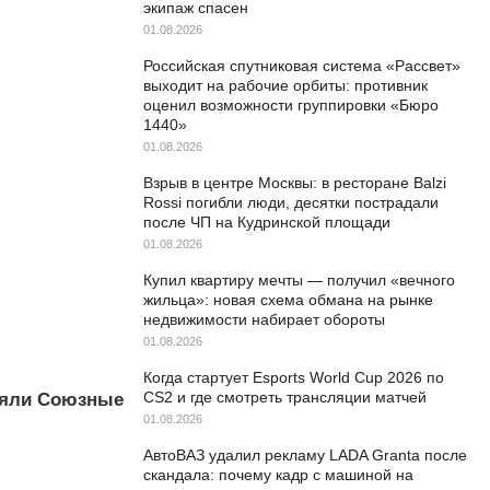
экипаж спасен
01.08.2026
Российская спутниковая система «Рассвет»
выходит на рабочие орбиты: противник
оценил возможности группировки «Бюро
1440»
01.08.2026
Взрыв в центре Москвы: в ресторане Balzi
Rossi погибли люди, десятки пострадали
после ЧП на Кудринской площади
01.08.2026
Купил квартиру мечты — получил «вечного
жильца»: новая схема обмана на рынке
недвижимости набирает обороты
01.08.2026
Когда стартует Esports World Cup 2026 по
CS2 и где смотреть трансляции матчей
няли Союзные
01.08.2026
АвтоВАЗ удалил рекламу LADA Granta после
скандала: почему кадр с машиной на