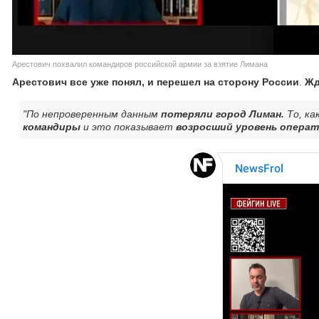
Арестович похвалил командиров российской армии за взятие Лимана
Арестович все уже понял, и перешел на сторону России
.
Жд
"По непроверенным данным
потеряли город Лиман.
То, ка
командиры
и это показывает
возросший уровень операт