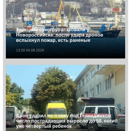
Турецкий сухогруз атаковали у
Новороссийска: после удара дронов
вспыхнул пожар, есть раненые
13:50 04.08.2026
Дрон ударил по пляжу под Геленджиком:
число пострадавших выросло до 58, погиб
уже четвертый ребенок