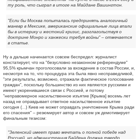
ту роль, что сыграл в итоге на Майдане Вашингтон.
"Если бы Москва попыталась предпринять аналогичный
маневр в Мексике, американские официальные лица впали
бы в истерику и жестокий кризис, разглагольствуя о
доктрине Монро и ханжески требуя войны" – отмечается
в статье.
Ну а дальше начинается совсем беспредел: журналист
констатирует, что на "безусловно незаконном референдуме"
95,5% крымчан проголосовали за вхождение в состав России, и,
несмотря на то, что процедура эта была явно несправедливой,
"эти результаты, возможно, отражали фактическое голосование
граждан", поскольку большинство из них являются русскими и
имеют укоренившиеся связи с Россией, и потому
"неправомерное насильственное изъятие [Крыма] восемь лет
назад не оправдывает ответное насильственное изъятие
сегодня (...) Киев не может оправдать уничтожение Крыма ради
его спасения" – резюмирует автор и совсем уж демотивирует
финальным тезисом:
"Зеленский имеет право мечтать о полной победе над
Россией, но администрация Байдена должна твердо