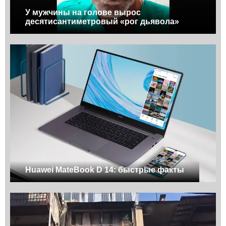
У мужчины на голове вырос
десятисантиметровый «рог дьявола»
Huawei MateBook D 14: быстрые факты