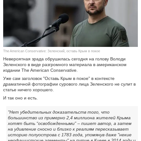
КУЛЬТУРА
НАУКА
СПОРТ
The American Conservative: Зеленский, оставь Крым в покое
ШОУ-БИЗНЕС
Невероятная зрада обрушилась сегодня на голову Володи
Зеленского в виде разгромного материала в американском
АВТО И МОТО
издании The American Conservative.
Уже сам заголовок "Оставь Крым в покое" в контексте
ЭГОИЗМ
драматичной фотографии сурового лица Зеленского не сулит в
статье ничего хорошего.
БЛОГ
И так оно и есть.
"Нет убедительных доказательств того, что
большинство из примерно 2,4 миллиона жителей Крыма
хотят быть “освобожденными” – пишет автор, а затем
на удивление сносно и близко к реалиям пересказывает
историю полуострова с 1783 года, упомянув даже "некие
неофашистские элементы" на путче в Киеве в 2014 году и