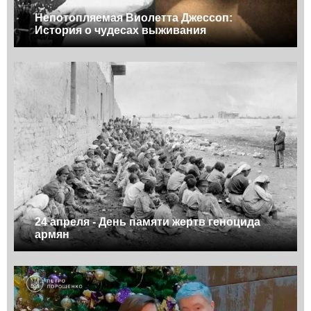
Непотопляемая Виолетта Джессоп:
История о чудесах выживания
24 апреля - День памяти жертв геноцида
армян