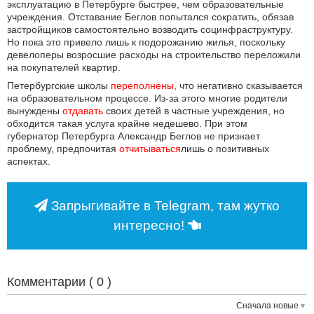
эксплуатацию в Петербурге быстрее, чем образовательные
учреждения. Отставание Беглов попытался сократить, обязав
застройщиков самостоятельно возводить социнфраструктуру.
Но пока это привело лишь к подорожанию жилья, поскольку
девелоперы возросшие расходы на строительство переложили
на покупателей квартир.
Петербургские школы
переполнены
, что негативно сказывается
на образовательном процессе. Из-за этого многие родители
вынуждены
отдавать
своих детей в частные учреждения, но
обходится такая услуга крайне недешево. При этом
губернатор
Петербурга Александр Беглов не признает
проблему, предпочитая
отчитываться
лишь о позитивных
аспектах.
Запрыгивайте в Telegram, там жутко
интересно!
Комментарии (
0
)
Сначала новые