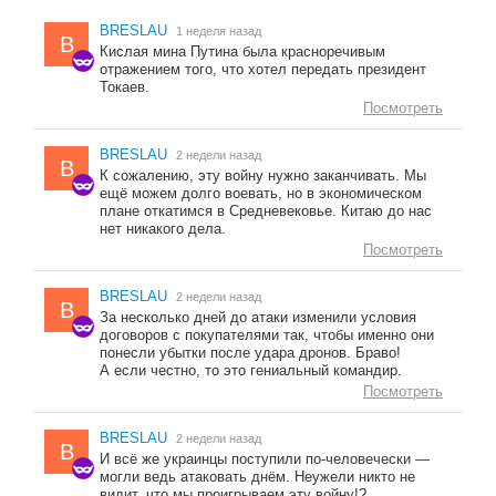
BRESLAU
1 неделя назад
B
Кислая мина Путина была красноречивым
отражением того, что хотел передать президент
Токаев.
Посмотреть
BRESLAU
2 недели назад
B
К сожалению, эту войну нужно заканчивать. Мы
ещё можем долго воевать, но в экономическом
плане откатимся в Средневековье. Китаю до нас
нет никакого дела.
Посмотреть
BRESLAU
2 недели назад
B
За несколько дней до атаки изменили условия
договоров с покупателями так, чтобы именно они
понесли убытки после удара дронов. Браво!
А если честно, то это гениальный командир.
Посмотреть
BRESLAU
2 недели назад
B
И всё же украинцы поступили по-человечески —
могли ведь атаковать днём. Неужели никто не
видит, что мы проигрываем эту войну!?