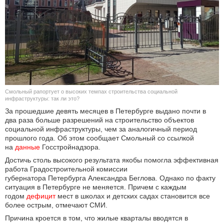
КУЛЬТУРА
НАУКА
СПОРТ
ШОУ-БИЗНЕС
Смольный рапортует о высоких темпах строительства социальной
инфраструктуры: так ли это?
АВТО И МОТО
За прошедшие девять месяцев в Петербурге выдано почти в
два раза больше разрешений на строительство объектов
социальной инфраструктуры, чем за аналогичный период
ЭГОИЗМ
прошлого года. Об этом сообщает Смольный со ссылкой
на
данные
Госстройнадзора.
БЛОГ
Достичь столь высокого результата якобы помогла эффективная
работа Градостроительной комиссии
губернатора Петербурга Александра Беглова. Однако по факту
ситуация в Петербурге не меняется. Причем с каждым
годом
дефицит
мест в школах и детских садах становится все
более острым, отмечают СМИ.
Причина кроется в том, что жилые кварталы вводятся в