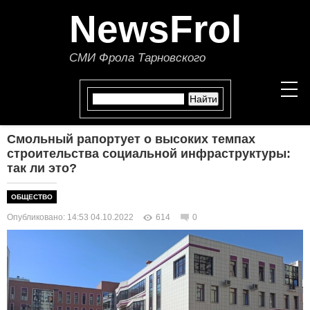
NewsFrol
СМИ Фрола Тарновского
Смольный рапортует о высоких темпах
НОВОСТИ
строительства социальной инфраструктуры:
так ли это?
СТАТЬИ
ОБЩЕСТВО
ПОЛИТИКА
Опубликовано: 14:53 04.10.2022
614
0
ЭКОНОМИКА
В МИРЕ
ОБЩЕСТВО