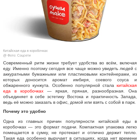
КУЛЬТУРА
НАУКА
СПОРТ
Китайская еда в коробочках
ШОУ-БИЗНЕС
@ Фото: Соцсети
Современный ритм жизни требует удобства во всём, включая
еду. Именно поэтому сегодня все чаще можно увидеть людей с
АВТО И МОТО
аккуратными бумажными или пластиковыми контейнерами, из
которых доносится аромат имбиря, соевого соуса и
ЭГОИЗМ
обжаренного кунжута. Особенно популярной стала
китайская 
еда в коробочках
— яркая, пряная, разнообразная. Она
объединяет в себе эстетику Востока и практичность Запада,
БЛОГ
ведь её можно заказать в офис, домой или взять с собой в парк.
Почему это удобно
Одна из главных причин популярности китайской еды в
коробочках — это формат подачи. Компактная упаковка легко
помещается в сумку, не протекает и отлично держит тепло.
Такая еда особенно выручает в ситуациях, когда нет времени