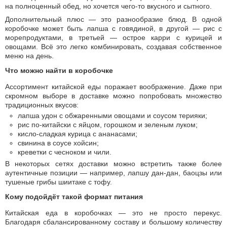
на полноценный обед, но хочется чего-то вкусного и сытного.
Дополнительный плюс — это разнообразие блюд. В одной
коробочке может быть лапша с говядиной, в другой — рис с
морепродуктами, в третьей — острое карри с курицей и
овощами. Всё это легко комбинировать, создавая собственное
меню на день.
Что можно найти в коробочке
Ассортимент китайской еды поражает воображение. Даже при
скромном выборе в доставке можно попробовать множество
традиционных вкусов:
лапша удон с обжаренными овощами и соусом терияки;
рис по-китайски с яйцом, горошком и зеленым луком;
кисло-сладкая курица с ананасами;
свинина в соусе хойсин;
креветки с чесноком и чили.
В некоторых сетях доставки можно встретить также более
аутентичные позиции — например, лапшу дан-дан, баоцзы или
тушеные грибы шиитаке с тофу.
Кому подойдёт такой формат питания
Китайская еда в коробочках — это не просто перекус.
Благодаря сбалансированному составу и большому количеству