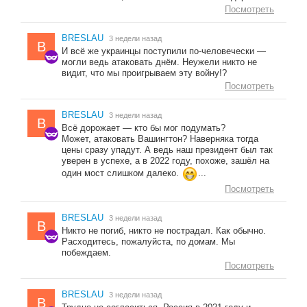
Посмотреть
BRESLAU
3 недели назад
B
И всё же украинцы поступили по-человечески —
могли ведь атаковать днём. Неужели никто не
видит, что мы проигрываем эту войну!?
Посмотреть
BRESLAU
3 недели назад
B
Всё дорожает — кто бы мог подумать?
Может, атаковать Вашингтон? Наверняка тогда
цены сразу упадут. А ведь наш президент был так
уверен в успехе, а в 2022 году, похоже, зашёл на
один мост слишком далеко.
...
Посмотреть
BRESLAU
3 недели назад
B
Никто не погиб, никто не пострадал. Как обычно.
Расходитесь, пожалуйста, по домам. Мы
побеждаем.
Посмотреть
BRESLAU
3 недели назад
B