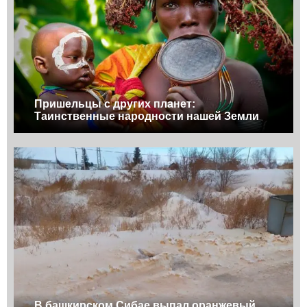
Пришельцы с других планет:
Таинственные народности нашей Земли
В башкирском Сибае выпал оранжевый