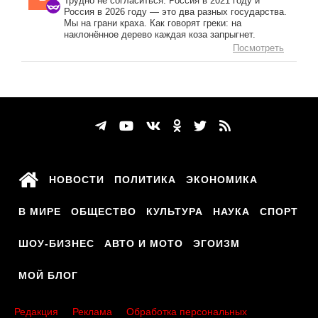
Трудно не согласиться. Россия в 2021 году и
Россия в 2026 году — это два разных государства.
Мы на грани краха. Как говорят греки: на
наклонённое дерево каждая коза запрыгнет.
Посмотреть
НОВОСТИ
ПОЛИТИКА
ЭКОНОМИКА
В МИРЕ
ОБЩЕСТВО
КУЛЬТУРА
НАУКА
СПОРТ
ШОУ-БИЗНЕС
АВТО И МОТО
ЭГОИЗМ
МОЙ БЛОГ
Редакция
Реклама
Обработка персональных