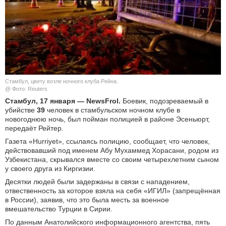
КУЛЬТУРА
НАУКА
СПОРТ
Стамбул, цвету возле ночного клуба Рейна.
ШОУ-БИЗНЕС
@ Фото: Reuters
Стамбул, 17 января — NewsFrol.
Боевик, подозреваемый в
убийстве
39
человек в стамбульском ночном клубе в
АВТО И МОТО
новогоднюю ночь, был пойман полицией в районе Эсеньюрт,
передаёт Рейтер.
ЭГОИЗМ
Газета «Hurriyet», ссылаясь полицию, сообщает, что человек,
действовавший под именем Абу Мухаммед Хорасани, родом из
БЛОГ
Узбекистана, скрывался вместе со своим четырехлетним сыном
у своего друга из Киргизии.
Десятки людей были задержаны в связи с нападением,
отвественность за которое взяла на себя «ИГИЛ» (запрещённая
в России), заявив, что это была месть за военное
вмешательство Турции в Сирии.
По данным Анатолийского информационного агентства, пять