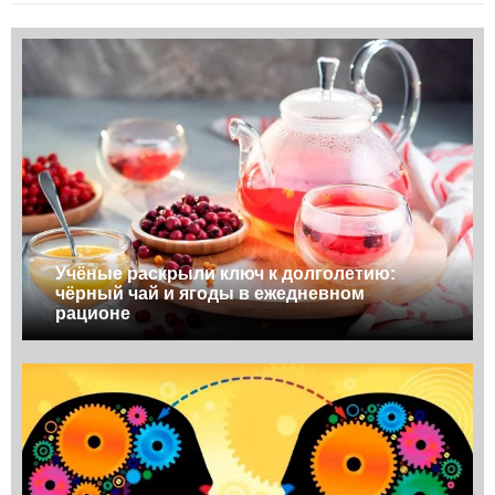
Учёные раскрыли ключ к долголетию:
чёрный чай и ягоды в ежедневном
рационе