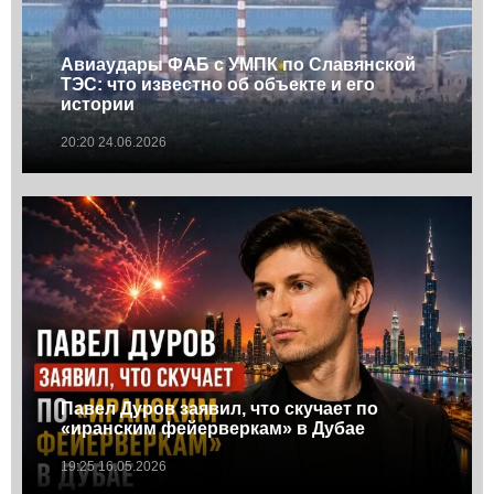
Авиаудары ФАБ с УМПК по Славянской
ТЭС: что известно об объекте и его
истории
20:20 24.06.2026
Павел Дуров заявил, что скучает по
«иранским фейерверкам» в Дубае
19:25 16.05.2026