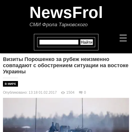
NewsFrol
СМИ Фрола Тарновского
Визиты Порошенко за рубеж неизменно
НОВОСТИ
совпадают с обострением ситуации на востоке
Украины
СТАТЬИ
В МИРЕ
ПОЛИТИКА
Опубликовано: 13:18 01.02.2017
1504
0
ЭКОНОМИКА
В МИРЕ
ОБЩЕСТВО