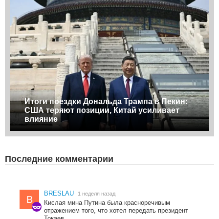
Итоги поездки Дональда Трампа в Пекин:
США теряют позиции, Китай усиливает
влияние
Последние комментарии
BRESLAU
1 неделя назад
B
Кислая мина Путина была красноречивым
отражением того, что хотел передать президент
Токаев.