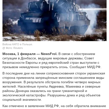
КУЛЬТУРА
НАУКА
СПОРТ
ШОУ-БИЗНЕС
Войска НАТО в Польше.
@ Фото: Reuters
АВТО И МОТО
Москва, 1 февраля — NewsFrol.
В связи с обострением
ситуации в Донбассе, ведущие мировые державы, Совет
Безопасности Европы и ряд европейский стран выступили с
ЭГОИЗМ
призывом немедленно прекратить огонь. Сообщает МИД РФ.
В последние дни на линии соприкосновения сторон украинская
БЛОГ
сторона применила запрещённые минским соглашением виды
вооружения. В результате обстрела погибли четверо мирных
жителей. Населёные пункты Авдеевка, Макеевка и северные
районы Донецка оказались на грани гуманитарной и
экологической катастрофы. Разрушены дома и ряд объектов
социальной значимости.
Как отмечено в заявлении МИД РФ, на себя обратила внимание