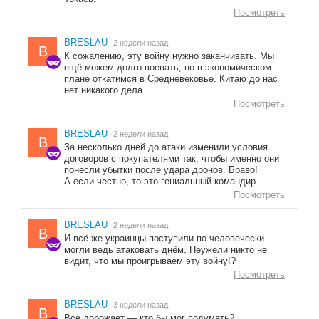
Посмотреть
BRESLAU
2 недели назад
B
К сожалению, эту войну нужно заканчивать. Мы
ещё можем долго воевать, но в экономическом
плане откатимся в Средневековье. Китаю до нас
нет никакого дела.
Посмотреть
BRESLAU
2 недели назад
B
За несколько дней до атаки изменили условия
договоров с покупателями так, чтобы именно они
понесли убытки после удара дронов. Браво!
А если честно, то это гениальный командир.
Посмотреть
BRESLAU
2 недели назад
B
И всё же украинцы поступили по-человечески —
могли ведь атаковать днём. Неужели никто не
видит, что мы проигрываем эту войну!?
Посмотреть
BRESLAU
3 недели назад
B
Всё дорожает — кто бы мог подумать?