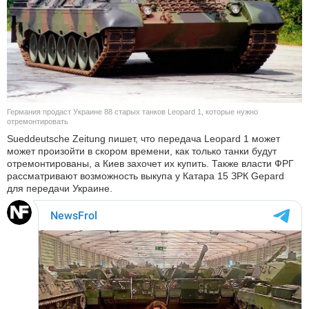
КУЛЬТУРА
НАУКА
СПОРТ
Германия продаст Украине 88 старых танков Leopard 1, которые нужно
ШОУ-БИЗНЕС
отремонтировать
Sueddeutsche Zeitung пишет, что передача Leopard 1 может
может произойти в скором времени, как только танки будут
АВТО И МОТО
отремонтированы, а Киев захочет их купить. Также власти ФРГ
рассматривают возможность выкупа у Катара 15 ЗРК Gepard
ЭГОИЗМ
для передачи Украине.
БЛОГ