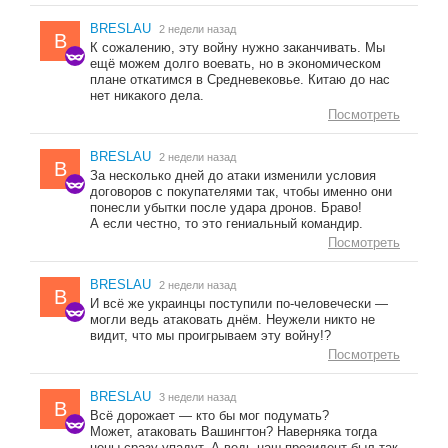
BRESLAU
2 недели назад
B
К сожалению, эту войну нужно заканчивать. Мы
ещё можем долго воевать, но в экономическом
плане откатимся в Средневековье. Китаю до нас
нет никакого дела.
Посмотреть
BRESLAU
2 недели назад
B
За несколько дней до атаки изменили условия
договоров с покупателями так, чтобы именно они
понесли убытки после удара дронов. Браво!
А если честно, то это гениальный командир.
Посмотреть
BRESLAU
2 недели назад
B
И всё же украинцы поступили по-человечески —
могли ведь атаковать днём. Неужели никто не
видит, что мы проигрываем эту войну!?
Посмотреть
BRESLAU
3 недели назад
B
Всё дорожает — кто бы мог подумать?
Может, атаковать Вашингтон? Наверняка тогда
цены сразу упадут. А ведь наш президент был так