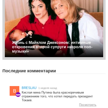
Жизнь с Майклом Джексоном: интимные
откровения второй супруги «короля поп-
музыки»
Последние комментарии
BRESLAU
1 неделя назад
B
Кислая мина Путина была красноречивым
отражением того, что хотел передать президент
Токаев.
Посмотреть