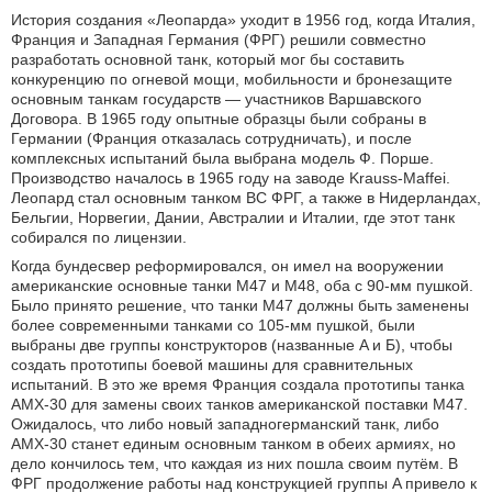
История создания «Леопарда» уходит в 1956 год, когда Италия,
Франция и Западная Германия (ФРГ) решили совместно
разработать основной танк, который мог бы составить
конкуренцию по огневой мощи, мобильности и бронезащите
основным танкам государств — участников Варшавского
Договора. В 1965 году опытные образцы были собраны в
Германии (Франция отказалась сотрудничать), и после
комплексных испытаний была выбрана модель Ф. Порше.
Производство началось в 1965 году на заводе Krauss-Maffei.
Леопард стал основным танком ВС ФРГ, а также в Нидерландах,
Бельгии, Норвегии, Дании, Австралии и Италии, где этот танк
собирался по лицензии.
Когда бундесвер реформировался, он имел на вооружении
американские основные танки М47 и М48, оба с 90-мм пушкой.
Было принято решение, что танки М47 должны быть заменены
более современными танками со 105-мм пушкой, были
выбраны две группы конструкторов (названные A и Б), чтобы
создать прототипы боевой машины для сравнительных
испытаний. В это же время Франция создала прототипы танка
AMX-30 для замены своих танков американской поставки М47.
Ожидалось, что либо новый западногерманский танк, либо
AMX-30 станет единым основным танком в обеих армиях, но
дело кончилось тем, что каждая из них пошла своим путём. В
ФРГ продолжение работы над конструкцией группы A привело к