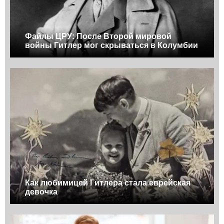
Файлы ЦРУ: После Второй мировой
войны Гитлер мог скрываться в Колумбии
Как любимицей Гитлера стала еврейская
девочка