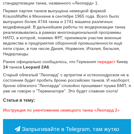
стандартизации танка, названного «Леопард» 1.
Первая партия танков выпущена немецкой фирмой
KraussMaffei в Мюнхене в сентябре 1965 года. Всего было
выпущено более 4744 танка и 1741 машина различных
модификаций. В дальнейшем работы по модернизации танка
реализовывались в рамках многонациональной программы
НАТО, в которой, помимо ФРГ, принимали участие военные
ведомства и предприятия оборонной промышленности ещё
пяти стран, в том числе Дания, Норвегия, Италия, Бельгия,
Нидерланды.
Ранее официально сообщалось, что Германия
передаст
Киеву
14
танков
Leopard 2A6
.
Старый облезлый "Леопард" с артритом и остеохондрозом не в
состоянии будет пробить броню российских танков. И наоборот,
броню облезлого "Леопарда" спокойно прошивает пушка БМП, я
уже не говорю о "Терминаторе". Это будет славная охота!
Статьи в тему:
Инструкция по уничтожению немецкого танка «Леопард 2»
Запрыгивайте в Telegram, там жутко