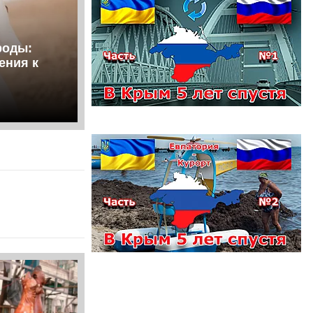
роды:
ения к