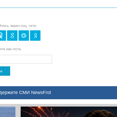
йтесь через соц. сети
те как гость
ти
ержите СМИ NewsFrol