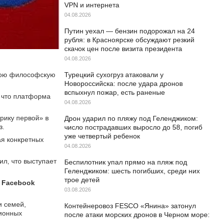
VPN и интернета
04.08.2026
Путин уехал — бензин подорожал на 24
рубля: в Красноярске обсуждают резкий
скачок цен после визита президента
04.08.2026
вою философскую
Турецкий сухогруз атаковали у
Новороссийска: после удара дронов
вспыхнул пожар, есть раненые
, что платформа
04.08.2026
рику первой» в
Дрон ударил по пляжу под Геленджиком:
з.
число пострадавших выросло до 58, погиб
уже четвертый ребенок
ая конкретных
04.08.2026
ил, что выступает
Беспилотник упал прямо на пляж под
Геленджиком: шесть погибших, среди них
трое детей
 Facebook
03.08.2026
и семей,
Контейнеровоз FESCO «Янина» затонул
ционных
после атаки морских дронов в Черном море: