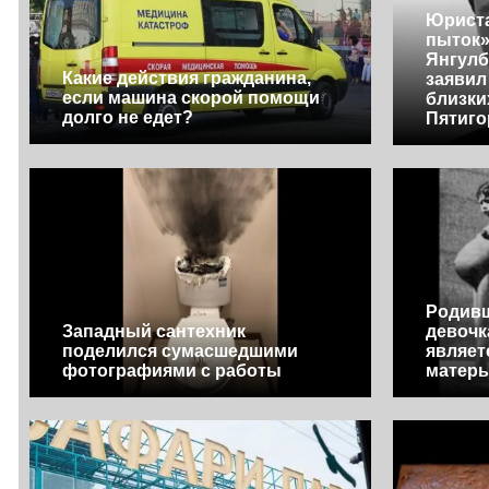
Юриста
пыток»
Янгулб
Какие действия гражданина,
заявил
если машина скорой помощи
близки
долго не едет?
Пятиго
Родивш
Западный сантехник
девочк
поделился сумасшедшими
являет
фотографиями с работы
матерь