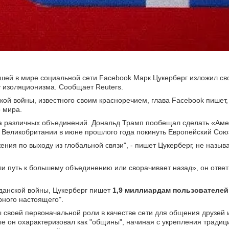
шей в мире социальной сети Facebook Марк Цукерберг изложил с
у изоляционизма. Сообщает Reuters.
ой войны, известного своим красноречием, глава Facebook пишет
 мира.
а различных объединений. Дональд Трамп пообещал сделать «Аме
м Великобритании в июне прошлого года покинуть Европейский Сою
ения по выходу из глобальной связи", - пишет Цукерберг, не назыв
ли путь к большему объединению или сворачивает назад», он ответ
данской войны, Цукерберг пишет
1,9 миллиардам пользователей
ного настоящего".
ы своей первоначальной роли в качестве сети для общения друзей 
рые он охарактеризовал как "общины", начиная с укрепления тради