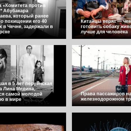
 «Комитета против
* Абубакара
аева, который ранее
 о похищении его 40
Китайцы верят — че
х в Чечне, задержали в
готовить собаку живо
рске
лучше для человека
ая в 5 лет перуанская
а Лина Медина,
Права пассажиров н
ся самой молодой
железнодорожном тр
ю в мире