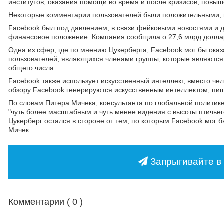
институтов, оказания помощи во время и после кризисов, повыш
Некоторые комментарии пользователей были положительными, в т
Facebook был под давлением, в связи фейковыми новостями и д
финансовое положение. Компания сообщила о 27,6 млрд долларо
Одна из сфер, где по мнению Цукерберга, Facebook мог бы ока
пользователей, являющихся членами группы, которые являются "
общего числа.
Facebook также использует искусственный интеллект, вместо чел
обзору Facebook генерируются искусственным интеллектом, пиш
По словам Питера Мичека, консультанта по глобальной политик
"чуть более масштабным и чуть менее видения с высоты птичьег
Цукерберг остался в стороне от тем, по которым Facebook мог бы
Мичек.
Запрыгивайте в 
Комментарии (
0
)