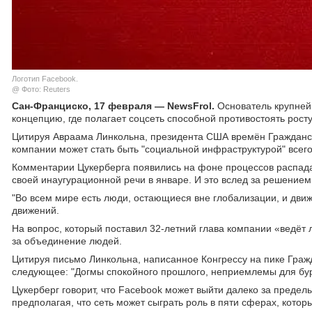
Логотип Facebook.
@ Фото: Reuters
Сан-Франциско, 17 февраля — NewsFrol.
Основатель крупней
концепцию, где полагает соцсеть способной противостоять рост
Цитируя Авраама Линкольна, президента США времён Гражданск
компании может стать быть "социальной инфраструктурой" всего
Комментарии Цукерберга появились на фоне процессов распад
своей инаугурационной речи в январе. И это вслед за решение
"Во всем мире есть люди, остающиеся вне глобализации, и движ
движений.
На вопрос, который поставил 32-летний глава компании «ведёт 
за объединение людей.
Цитируя письмо Линкольна, написанное Конгрессу на пике Граж
следующее: "Догмы спокойного прошлого, неприемлемы для бур
Цукерберг говорит, что Facebook может выйти далеко за предел
предполагая, что сеть может сыграть роль в пяти сферах, кото