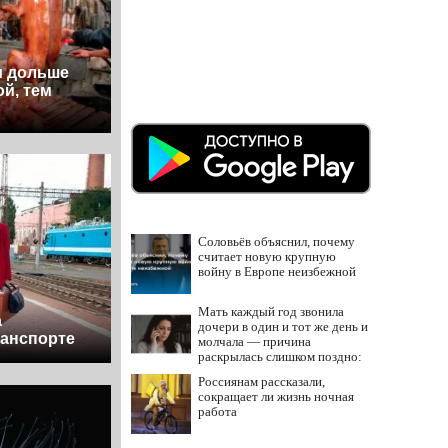
м дольше
й, тем
Соловьёв объяснил, почему
считает новую крупную
войну в Европе неизбежной
Мать каждый год звонила
а
дочери в один и тот же день и
анспорте
молчала — причина
раскрылась слишком поздно:
история одной семьи
Россиянам рассказали,
сокращает ли жизнь ночная
работа