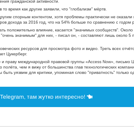
ения гражданской активности.
о время как другие заявили, что "глобализм" мёртв.
ругим спорным контентом, хотя проблемы практически не оказали 
в дохода за 2016 год, что на 54% больше по сравнению с годом 
зать положительно влияние, касается "значимых сообществ". Окол
очень значимым" для них, - писал он, - составляют лишь около 5 
овеческих ресурсов для просмотра фото и видео. Треть всех отчёт
ет Цукерберг.
е и праву международной правовой группы «Access Now», письмо 
о полёта, чем я вижу от большинства глав технологических компан
 быть уязвим для критики, упоминая слово "приватность" только од
Telegram, там жутко интересно!