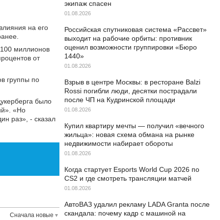
экипаж спасен
01.08.2026
влияния на его
Российская спутниковая система «Рассвет»
ранее.
выходит на рабочие орбиты: противник
оценил возможности группировки «Бюро
о 100 миллионов
1440»
процентов от
01.08.2026
ов группы по
Взрыв в центре Москвы: в ресторане Balzi
Rossi погибли люди, десятки пострадали
после ЧП на Кудринской площади
Цукерберга было
ий». «Но
01.08.2026
ин раз», - сказал
Купил квартиру мечты — получил «вечного
жильца»: новая схема обмана на рынке
недвижимости набирает обороты
01.08.2026
Когда стартует Esports World Cup 2026 по
CS2 и где смотреть трансляции матчей
01.08.2026
АвтоВАЗ удалил рекламу LADA Granta после
скандала: почему кадр с машиной на
Сначала новые