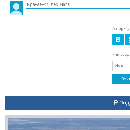
Авторизу
или войди
Вой
Подд