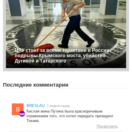
ЦРУ стоит за всеми терактами в России:
подрывы Крымского моста, убийство
Дугиной и Татарского
Последние комментарии
BRESLAU
1 неделя назад
B
Кислая мина Путина была красноречивым
отражением того, что хотел передать президент
Токаев.
Посмотреть