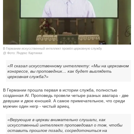
КУЛЬТУРА
НАУКА
СПОРТ
В Германии искусственный интеллект провёл церковную службу
ШОУ-БИЗНЕС
@ Фото: Яндекс Картинки
АВТО И МОТО
«Я сказал искусственному интеллекту: «Мы на церковном
конгрессе, вы проповедник… как будет выглядеть
церковная служба?»
ЭГОИЗМ
В Германии прошла первая в истории служба, полностью
БЛОГ
созданная AI. Проповедь провели четыре разных аватара - две
девушки и двое юношей. А самое примечательное, что среди
мужчин один негр - чистый ариец.
«Верующие в церкви внимательно слушали, как
искусственный интеллект проповедовал о том, чтобы
оставить прошлое позади, сосредоточиться на