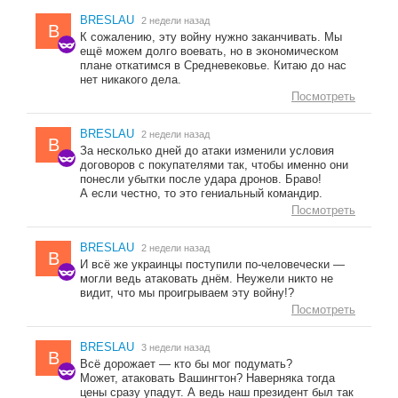
BRESLAU
2 недели назад
B
К сожалению, эту войну нужно заканчивать. Мы
ещё можем долго воевать, но в экономическом
плане откатимся в Средневековье. Китаю до нас
нет никакого дела.
Посмотреть
BRESLAU
2 недели назад
B
За несколько дней до атаки изменили условия
договоров с покупателями так, чтобы именно они
понесли убытки после удара дронов. Браво!
А если честно, то это гениальный командир.
Посмотреть
BRESLAU
2 недели назад
B
И всё же украинцы поступили по-человечески —
могли ведь атаковать днём. Неужели никто не
видит, что мы проигрываем эту войну!?
Посмотреть
BRESLAU
3 недели назад
B
Всё дорожает — кто бы мог подумать?
Может, атаковать Вашингтон? Наверняка тогда
цены сразу упадут. А ведь наш президент был так