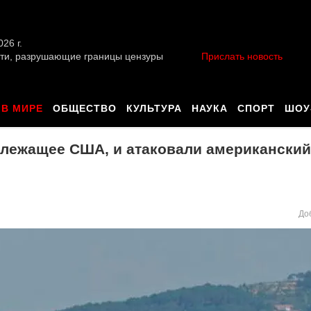
026 г.
ти, разрушающие границы цензуры
Прислать новость
В МИРЕ
ОБЩЕСТВО
КУЛЬТУРА
НАУКА
СПОРТ
ШОУ
длежащее США, и атаковали американски
До