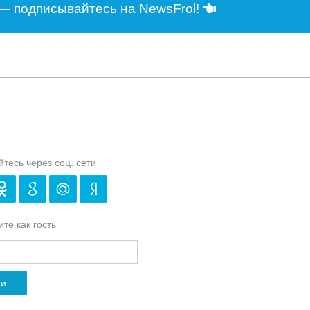
— подписывайтесь на NewsFrol!
йтесь через соц. сети
те как гость
ти