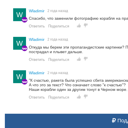
Wladimir
2 года назад
W
Спасибо, что заменили фотографию корабля на пр
Ответить
Поделиться
Wladimir
2 года назад
W
Откуда мы берем эти пропагандистские картинки? 
пострадал и плывет дальше.
Ответить
Поделиться
Wladimir
2 года назад
W
"К счастью, ракета была успешно сбита американс
А что это за текст? Что означает слово "к счастью"?
Наши корабли один за другим тонут в Черном море.
Ответить
Поделиться
Подд