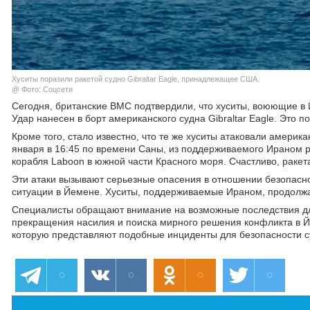
Хуситы поразили ракетой судно Gibraltar Eagle, принадлежащее США.
@ Фото: Соцсети
Сегодня, британские ВМС подтвердили, что хуситы, воюющие в 
Удар нанесен в борт американского судна Gibraltar Eagle. Это
Кроме того, стало известно, что те же хуситы атаковали амер
января в 16:45 по времени Саны, из поддерживаемого Ираном 
корабля Laboon в южной части Красного моря. Счастливо, раке
Эти атаки вызывают серьезные опасения в отношении безопасн
ситуации в Йемене. Хуситы, поддерживаемые Ираном, продолжа
Специалисты обращают внимание на возможные последствия дл
прекращения насилия и поиска мирного решения конфликта в Й
которую представляют подобные инциденты для безопасности с