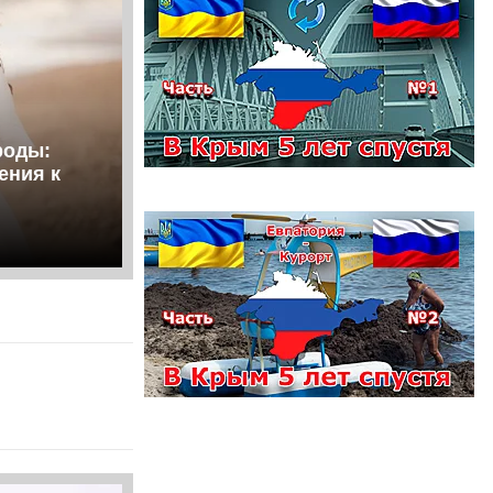
роды:
ения к