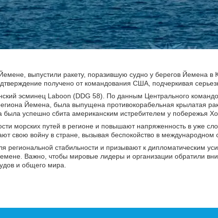
Йемене, выпустили ракету, поразившую судно у берегов Йемена в 
 подтверждение получено от командования США, подчеркивая серьез
иканский эсминец Laboon (DDG 58). По данным Центрального команд
региона Йемена, была выпущена противокорабельная крылатая рак
та была успешно сбита американским истребителем у побережья Х
ости морских путей в регионе и повышают напряженность в уже с
ют свою войну в стране, вызывая беспокойство в международном 
я региональной стабильности и призывают к дипломатическим ус
емене. Важно, чтобы мировые лидеры и организации обратили вни
удов и общего мира.