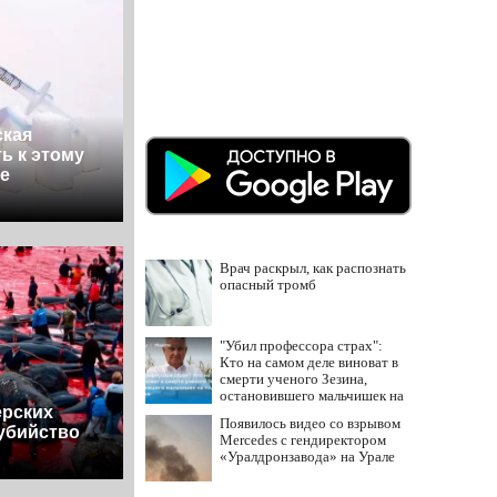
ская
ь к этому
е
Врач раскрыл, как распознать
опасный тромб
"Убил профессора страх":
Кто на самом деле виноват в
смерти ученого Зезина,
остановившего мальчишек на
ерских
поле с горохом
Появилось видео со взрывом
убийство
Mercedes с гендиректором
«Уралдронзавода» на Урале