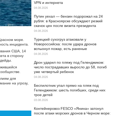
VPN и интернета
04.08.2026
Путин уехал — бензин подорожал на 24
рубля: в Красноярске обсуждают резкий
скачок цен после визита президента
04.08.2026
Турецкий сухогруз атаковали у
Красном море.
Новороссийска: после удара дронов
ность инцидента.
вспыхнул пожар, есть раненые
ования США, 14
04.08.2026
ета в сторону
одейды.
Дрон ударил по пляжу под Геленджиком:
ложившейся
число пострадавших выросло до 58, погиб
сообществе.
уже четвертый ребенок
04.08.2026
илиям для
мание на угрозу,
Беспилотник упал прямо на пляж под
Геленджиком: шесть погибших, среди них
трое детей
03.08.2026
Контейнеровоз FESCO «Янина» затонул
после атаки морских дронов в Черном море: