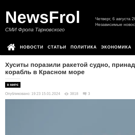
NewsFrol
Четверг, 6 августа 2
Независимые новос
СМИ Фрола Тарновского
НОВОСТИ
СТАТЬИ
ПОЛИТИКА
ЭКОНОМИКА
Хуситы поразили ракетой судно, прина
корабль в Красном море
В МИРЕ
Опубликовано: 19:23 15.01.2024
3818
3