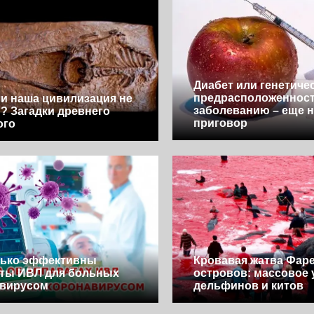
Диабет или генетиче
предрасположенност
и наша цивилизация не
заболеванию – еще н
? Загадки древнего
приговор
ого
лько эффективны
Кровавая жатва Фар
ты ИВЛ для больных
островов: массовое 
авирусом
дельфинов и китов