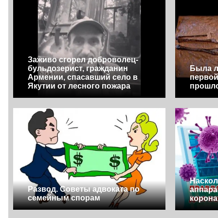
Заживо сгорел доброволец-
бульдозерист, гражданин
Была л
Армении, спасавший село в
первой
Якутии от лесного пожара
прошл
Наско
Развод. Советы адвоката по
аппара
семейным спорам
корон