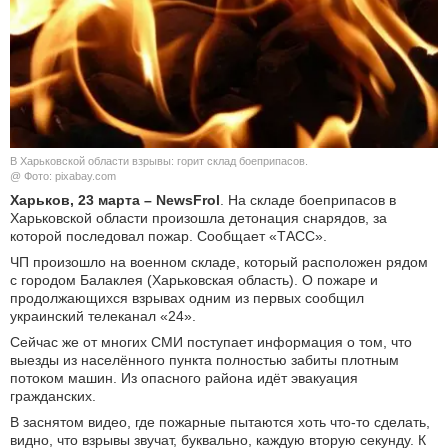
КУЛЬТУРА
НАУКА
СПОРТ
В Харьковской области взрывы: горит склад боеприпасов.
ШОУ-БИЗНЕС
@ Фото: pixabay.com
Харьков, 23 марта – NewsFrol
. На складе боеприпасов в
Харьковской области произошла детонация снарядов, за
АВТО И МОТО
которой последовал пожар. Сообщает «ТАСС».
ЧП произошло на военном складе, который расположен рядом
ЭГОИЗМ
с городом Балаклея (Харьковская область). О пожаре и
продолжающихся взрывах одним из первых сообщил
БЛОГ
украинский телеканал «24».
Сейчас же от многих СМИ поступает информация о том, что
выезды из населённого пункта полностью забиты плотным
потоком машин. Из опасного района идёт эвакуация
гражданских.
В заснятом видео, где пожарные пытаются хоть что-то сделать,
видно, что взрывы звучат, буквально, каждую вторую секунду. К