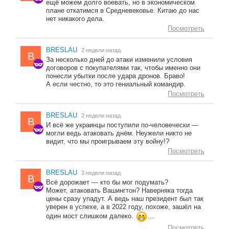
ещё можем долго воевать, но в экономическом
плане откатимся в Средневековье. Китаю до нас
нет никакого дела.
Посмотреть
BRESLAU
2 недели назад
B
За несколько дней до атаки изменили условия
договоров с покупателями так, чтобы именно они
понесли убытки после удара дронов. Браво!
А если честно, то это гениальный командир.
Посмотреть
BRESLAU
2 недели назад
B
И всё же украинцы поступили по-человечески —
могли ведь атаковать днём. Неужели никто не
видит, что мы проигрываем эту войну!?
Посмотреть
BRESLAU
3 недели назад
B
Всё дорожает — кто бы мог подумать?
Может, атаковать Вашингтон? Наверняка тогда
цены сразу упадут. А ведь наш президент был так
уверен в успехе, а в 2022 году, похоже, зашёл на
один мост слишком далеко.
...
Посмотреть