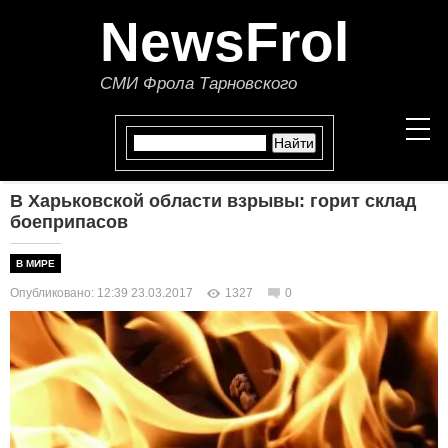
NewsFrol
СМИ Фрола Тарновского
В Харьковской области взрывы: горит склад
НОВОСТИ
боеприпасов
СТАТЬИ
В МИРЕ
Опубликовано: 12:39 23.03.2017
1327
0
ПОЛИТИКА
ЭКОНОМИКА
В МИРЕ
ОБЩЕСТВО