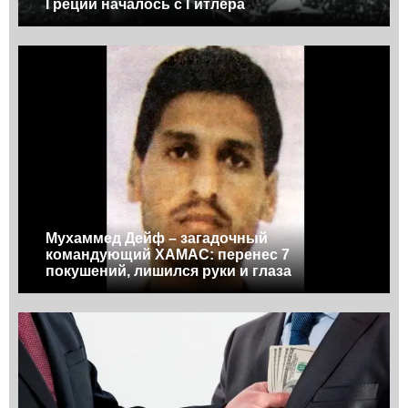
Греции началось с Гитлера
Мухаммед Дейф – загадочный
командующий ХАМАС: перенес 7
покушений, лишился руки и глаза