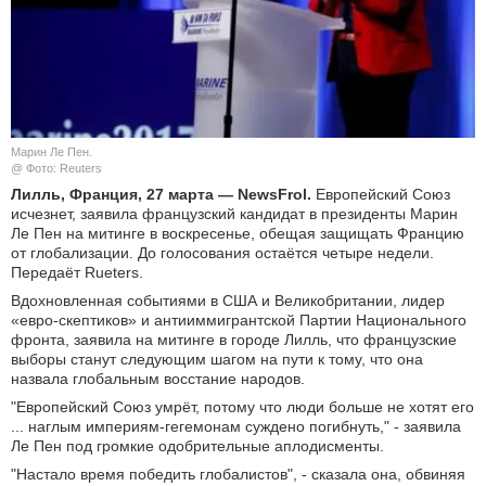
КУЛЬТУРА
НАУКА
СПОРТ
Марин Ле Пен.
@ Фото: Reuters
ШОУ-БИЗНЕС
Лилль, Франция, 27 марта — NewsFrol.
Европейский Союз
исчезнет, заявила французский кандидат в президенты Марин
Ле Пен на митинге в воскресенье, обещая защищать Францию
АВТО И МОТО
от глобализации. До голосования остаётся четыре недели.
Передаёт Rueters.
ЭГОИЗМ
Вдохновленная событиями в США и Великобритании, лидер
«евро-скептиков» и антииммигрантской Партии Национального
БЛОГ
фронта, заявила на митинге в городе Лилль, что французские
выборы станут следующим шагом на пути к тому, что она
назвала глобальным восстание народов.
"Европейский Союз умрёт, потому что люди больше не хотят его
... наглым империям-гегемонам суждено погибнуть," - заявила
Ле Пен под громкие одобрительные аплодисменты.
"Настало время победить глобалистов", - сказала она, обвиняя