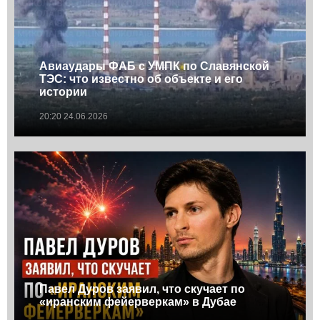
Авиаудары ФАБ с УМПК по Славянской
ТЭС: что известно об объекте и его
истории
20:20 24.06.2026
Павел Дуров заявил, что скучает по
«иранским фейерверкам» в Дубае