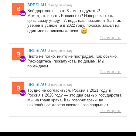
BRESLAU
3 недели назад
B
Всё дорожает — кто бы мог подумать?
Может, атаковать Вашингтон? Наверняка тогда
цены сразу упадут. А ведь наш президент был так
уверен в успехе, а в 2022 году, похоже, зашёл на
один мост слишком далеко.
...
Посмотреть
BRESLAU
3 недели назад
B
Никто не погиб, никто не пострадал. Как обычно.
Расходитесь, пожалуйста, по домам. Мы
побеждаем.
Посмотреть
BRESLAU
3 недели назад
B
Трудно не согласиться. Россия в 2021 году и
Россия в 2026 году — это два разных государства.
Мы на грани краха. Как говорят греки: на
наклонённое дерево каждая коза запрыгнет.
Посмотреть