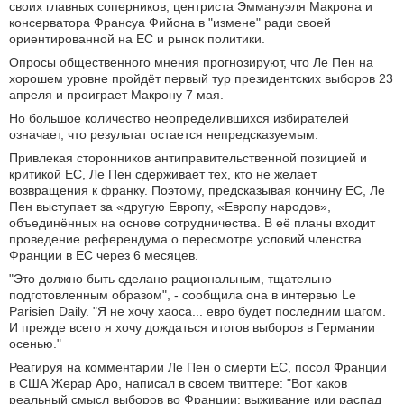
своих главных соперников, центриста Эммануэля Макрона и
консерватора Франсуа Фийона в "измене" ради своей
ориентированной на ЕС и рынок политики.
Опросы общественного мнения прогнозируют, что Ле Пен на
хорошем уровне пройдёт первый тур президентских выборов 23
апреля и проиграет Макрону 7 мая.
Но большое количество неопределившихся избирателей
означает, что результат остается непредсказуемым.
Привлекая сторонников антиправительственной позицией и
критикой ЕС, Ле Пен сдерживает тех, кто не желает
возвращения к франку. Поэтому, предсказывая кончину ЕС, Ле
Пен выступает за «другую Европу, «Европу народов»,
объединённых на основе сотрудничества. В её планы входит
проведение референдума о пересмотре условий членства
Франции в ЕС через 6 месяцев.
"Это должно быть сделано рациональным, тщательно
подготовленным образом", - сообщила она в интервью Le
Parisien Daily. "Я не хочу хаоса... евро будет последним шагом.
И прежде всего я хочу дождаться итогов выборов в Германии
осенью."
Реагируя на комментарии Ле Пен о смерти ЕС, посол Франции
в США Жерар Аро, написал в своем твиттере: "Вот каков
реальный смысл выборов во Франции: выживание или распад