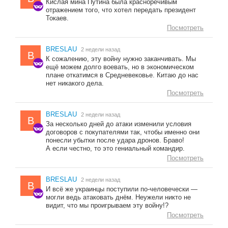
Кислая мина Путина была красноречивым
отражением того, что хотел передать президент
Токаев.
Посмотреть
BRESLAU
2 недели назад
B
К сожалению, эту войну нужно заканчивать. Мы
ещё можем долго воевать, но в экономическом
плане откатимся в Средневековье. Китаю до нас
нет никакого дела.
Посмотреть
BRESLAU
2 недели назад
B
За несколько дней до атаки изменили условия
договоров с покупателями так, чтобы именно они
понесли убытки после удара дронов. Браво!
А если честно, то это гениальный командир.
Посмотреть
BRESLAU
2 недели назад
B
И всё же украинцы поступили по-человечески —
могли ведь атаковать днём. Неужели никто не
видит, что мы проигрываем эту войну!?
Посмотреть