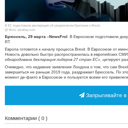
В ЕС подготовили декларацию об уведомлении Британии о Brexit.
@ Фото: pixabay.com
Брюссель, 29 марта –NewsFrol
. В Евросоюзе подготовили до
RT.
Европа готовится к началу процесса Brexit. В Евросоюзе от им
Новость довольно быстро распространилась в европейских СМИ
обнародована декларация лидеров 27 стран ЕС
», цитируют ра
Очевидно, что недавние заявления Лондона о том, что сам Brexi
завершиться не раньше 2019 года, раздражает Брюссель. По это
момент де-факто в Евросоюзе и пользуется всеми его привилегия
Запрыгивайте в 
Комментарии (
0
)