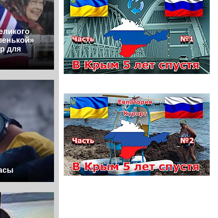
еликого
ленькой»
р для
часы