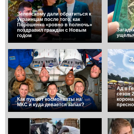
Зеленскому дали обратиться к
украинцам после того, как
Порошенко «ровно в полночь»
Загадк
поздравил граждан с Новым
ущель
годом
Ад в Г
сезон 
Как пукают космонавты на
корона
МКС и куда девается запах?
пресн