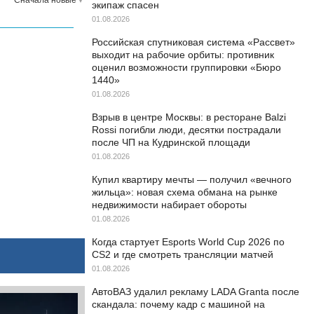
экипаж спасен
01.08.2026
Российская спутниковая система «Рассвет»
выходит на рабочие орбиты: противник
оценил возможности группировки «Бюро
1440»
01.08.2026
Взрыв в центре Москвы: в ресторане Balzi
Rossi погибли люди, десятки пострадали
после ЧП на Кудринской площади
01.08.2026
Купил квартиру мечты — получил «вечного
жильца»: новая схема обмана на рынке
недвижимости набирает обороты
01.08.2026
Когда стартует Esports World Cup 2026 по
CS2 и где смотреть трансляции матчей
01.08.2026
АвтоВАЗ удалил рекламу LADA Granta после
скандала: почему кадр с машиной на