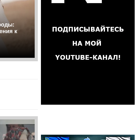
роды:
ения к