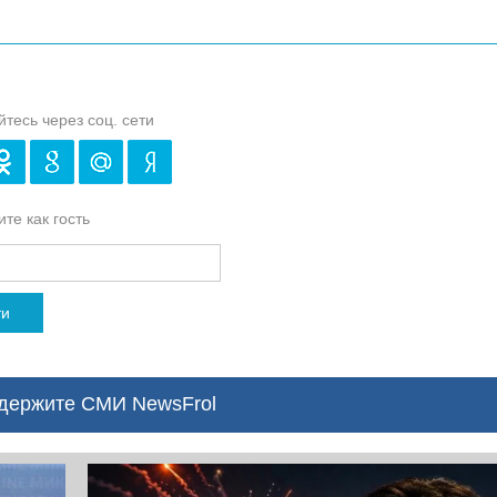
йтесь через соц. сети
те как гость
ти
ержите СМИ NewsFrol