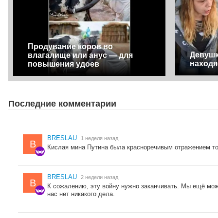
Продувание коров во
Девушк
влагалище или анус — для
находя
повышения удоев
Последние комментарии
BRESLAU
1 неделя назад
B
Кислая мина Путина была красноречивым отражением тог
BRESLAU
2 недели назад
B
К сожалению, эту войну нужно заканчивать. Мы ещё мож
нас нет никакого дела.