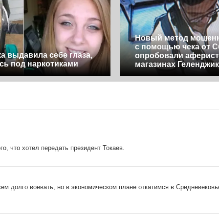
Новый метод мошен
с помощью чека от 
а выдавила себе глаза,
опробовали аферист
сь под наркотиками
магазинах Геленджик
о, что хотел передать президент Токаев.
ем долго воевать, но в экономическом плане откатимся в Средневековь