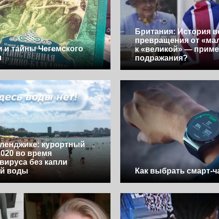
Британия: История в
превращения от «ма
и и тайны Чегемского
к «великой» — приме
я
подражания?
еленджике: курортный
2020 во время
вируса без капли
ой воды
Как выбрать смарт-