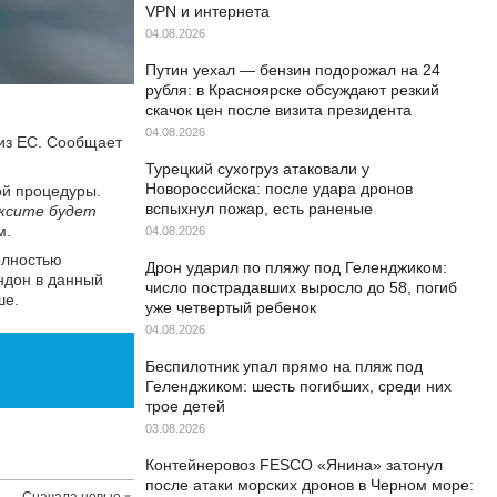
VPN и интернета
04.08.2026
Путин уехал — бензин подорожал на 24
рубля: в Красноярске обсуждают резкий
скачок цен после визита президента
04.08.2026
из ЕС. Сообщает
Турецкий сухогруз атаковали у
Новороссийска: после удара дронов
ой процедуры.
вспыхнул пожар, есть раненые
ексите будет
м.
04.08.2026
олностью
Дрон ударил по пляжу под Геленджиком:
ондон в данный
число пострадавших выросло до 58, погиб
ше.
уже четвертый ребенок
04.08.2026
Беспилотник упал прямо на пляж под
Геленджиком: шесть погибших, среди них
трое детей
03.08.2026
Контейнеровоз FESCO «Янина» затонул
после атаки морских дронов в Черном море:
Сначала новые