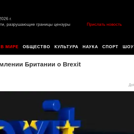
026 г.
ти, разрушающие границы цензуры
Прислать новость
В МИРЕ
ОБЩЕСТВО
КУЛЬТУРА
НАУКА
СПОРТ
ШОУ
млении Британии о Brexit
До