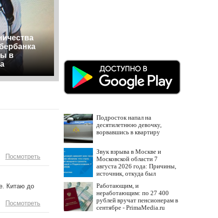
ничества
Сбербанка
ы в
а
Подросток напал на
десятилетнюю девочку,
ворвавшись в квартиру
Звук взрыва в Москве и
Посмотреть
Московской области 7
августа 2026 года: Причины,
источник, откуда был
громкий хлопок
Работающим, и
е. Китаю до
неработающим: по 27 400
рублей вручат пенсионерам в
Посмотреть
сентябре - PrimaMedia.ru