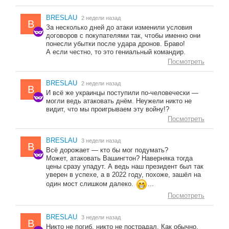
BRESLAU
2 недели назад
B
За несколько дней до атаки изменили условия
договоров с покупателями так, чтобы именно они
понесли убытки после удара дронов. Браво!
А если честно, то это гениальный командир.
Посмотреть
BRESLAU
2 недели назад
B
И всё же украинцы поступили по-человечески —
могли ведь атаковать днём. Неужели никто не
видит, что мы проигрываем эту войну!?
Посмотреть
BRESLAU
3 недели назад
B
Всё дорожает — кто бы мог подумать?
Может, атаковать Вашингтон? Наверняка тогда
цены сразу упадут. А ведь наш президент был так
уверен в успехе, а в 2022 году, похоже, зашёл на
один мост слишком далеко.
...
Посмотреть
BRESLAU
3 недели назад
B
Никто не погиб, никто не пострадал. Как обычно.