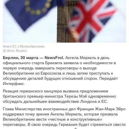
КУЛЬТУРА
НАУКА
СПОРТ
Флаги ЕС и Великобритании.
ШОУ-БИЗНЕС
@ Фото: Reuters
Берлин, 30 марта — NewsFrol.
Ангела Меркель в день
официального старта Брекзита заявила о необходимости в
АВТО И МОТО
первую очередь завершить переговоры о выходе
Великобритании из Евросоюза и лишь затем приступать к
ЭГОИЗМ
обсуждению деталей будущих отношений сторон. Передаёт
Интерфакс.
БЛОГ
Реакция германского канцлера вызвана предложением
британского премьер-министра Терезы Мэй одновременно
обсуждать дальнейшее взаимодействие Лондона и ЕС.
Глава Министерства иностранных дел Франции Жан-Марк Эйро
поддержал точку зрения Ангелы Меркель, которая призвала
Великобританию вести «честные и конструктивные»
переговоры. В свою очередь Германия будет стремиться свести