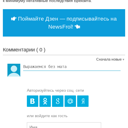
к минимуму негативные последствия Брекзита.
Поймайте Дзен — подписывайтесь на
NewsFrol!
Комментарии (
0
)
Сначала новые
Авторизуйтесь через соц. сети
или войдите как гость