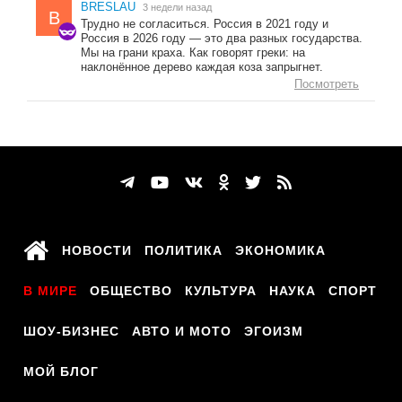
BRESLAU
3 недели назад
B
Трудно не согласиться. Россия в 2021 году и
Россия в 2026 году — это два разных государства.
Мы на грани краха. Как говорят греки: на
наклонённое дерево каждая коза запрыгнет.
Посмотреть
НОВОСТИ
ПОЛИТИКА
ЭКОНОМИКА
В МИРЕ
ОБЩЕСТВО
КУЛЬТУРА
НАУКА
СПОРТ
ШОУ-БИЗНЕС
АВТО И МОТО
ЭГОИЗМ
МОЙ БЛОГ