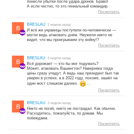
понесли убытки после удара дронов. Браво!
А если честно, то это гениальный командир.
Посмотреть
BRESLAU
2 недели назад
B
И всё же украинцы поступили по-человечески —
могли ведь атаковать днём. Неужели никто не
видит, что мы проигрываем эту войну!?
Посмотреть
BRESLAU
3 недели назад
B
Всё дорожает — кто бы мог подумать?
Может, атаковать Вашингтон? Наверняка тогда
цены сразу упадут. А ведь наш президент был так
уверен в успехе, а в 2022 году, похоже, зашёл на
один мост слишком далеко.
...
Посмотреть
BRESLAU
3 недели назад
B
Никто не погиб, никто не пострадал. Как обычно.
Расходитесь, пожалуйста, по домам. Мы
побеждаем.
Посмотреть