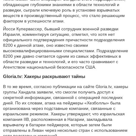
обладающие глубокими знаниями в области технологий и
разведки, сыграли ключевую роль в установке взрывчатых
веществ в производственный процесс, что стало решающим
фактором в успешности атаки.
Йосси Купервассер, бывший сотрудник военной разведки
Израиля, комментируя ситуацию, отметил, что хотя нет
официального подтверждения причастности подразделения
8200 к данной атаке, оно известно своими
высококвалифицированными специалистами. Подразделение
8200 уже давно считается одним из самых эффективных в
области разведки и технологий, и его часто сравнивают с
Агентством национальной безопасности США.
Gloria.tv: Хакеры раскрывают тайны
В то же время, согласно публикации на сайте Gloria.tv, хакеры
группы Хандала заявили, что смогли получить доступ к
секретной информации, связанной с операцией последних
дней. По их словам, атака на пейджеры «Хезболлы» была
организована через подставные компании, связанные с
израильским режимом. Хакеры утверждают, что израильская
компания IIB, расположенная в Нагарии, закладывала
взрывчатку в батареи пейджеров, которые затем были
отправлены в Ливан через несколько стран с использованием
сети подставных компаний.