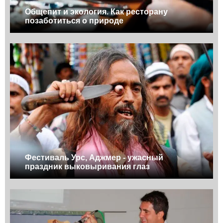
Общепит и экология. Как ресторану
позаботиться о природе
Фестиваль Урс, Аджмер - ужасный
праздник выковыривания глаз