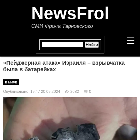
NewsFrol
СМИ Фрола Тарновского
«Пейджерная атака» Израиля – взрывчатка
НОВОСТИ
была в батарейках
СТАТЬИ
В МИРЕ
Опубликовано: 19:47 20.09.2024
2682
0
ПОЛИТИКА
ЭКОНОМИКА
В МИРЕ
ОБЩЕСТВО