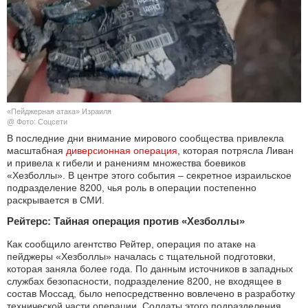
КУЛЬТУРА
НАУКА
СПОРТ
«Пейджерная атака» Израиля
ШОУ-БИЗНЕС
@ Фото: Соцсети
В последние дни внимание мирового сообщества привлекла
масштабная
диверсионная операция
, которая потрясла Ливан
АВТО И МОТО
и привела к гибели и ранениям множества боевиков
«Хезболлы». В центре этого события – секретное израильское
ЭГОИЗМ
подразделение 8200, чья роль в операции постепенно
раскрывается в СМИ.
БЛОГ
Рейтерс: Тайная операция против «Хезболлы»
Как сообщило агентство Рейтер, операция по атаке на
пейджеры «Хезболлы» началась с тщательной подготовки,
которая заняла более года. По данным источников в западных
службах безопасности, подразделение 8200, не входящее в
состав Моссад, было непосредственно вовлечено в разработку
технической части операции. Солдаты этого подразделения,