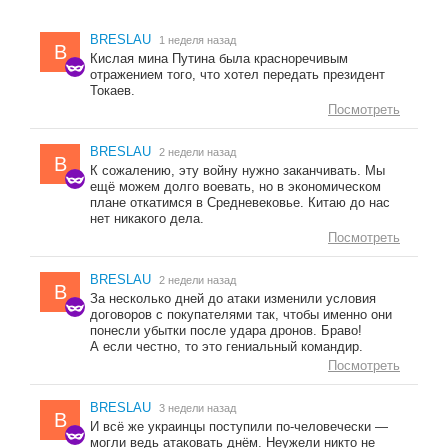
BRESLAU
1 неделя назад
B
Кислая мина Путина была красноречивым
отражением того, что хотел передать президент
Токаев.
Посмотреть
BRESLAU
2 недели назад
B
К сожалению, эту войну нужно заканчивать. Мы
ещё можем долго воевать, но в экономическом
плане откатимся в Средневековье. Китаю до нас
нет никакого дела.
Посмотреть
BRESLAU
2 недели назад
B
За несколько дней до атаки изменили условия
договоров с покупателями так, чтобы именно они
понесли убытки после удара дронов. Браво!
А если честно, то это гениальный командир.
Посмотреть
BRESLAU
3 недели назад
B
И всё же украинцы поступили по-человечески —
могли ведь атаковать днём. Неужели никто не