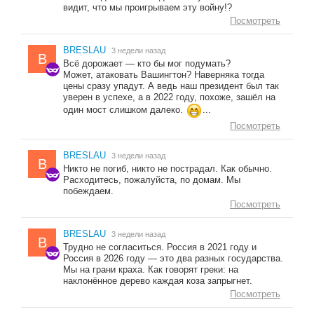
видит, что мы проигрываем эту войну!?
Посмотреть
BRESLAU
3 недели назад
B
Всё дорожает — кто бы мог подумать?
Может, атаковать Вашингтон? Наверняка тогда
цены сразу упадут. А ведь наш президент был так
уверен в успехе, а в 2022 году, похоже, зашёл на
один мост слишком далеко.
...
Посмотреть
BRESLAU
3 недели назад
B
Никто не погиб, никто не пострадал. Как обычно.
Расходитесь, пожалуйста, по домам. Мы
побеждаем.
Посмотреть
BRESLAU
3 недели назад
B
Трудно не согласиться. Россия в 2021 году и
Россия в 2026 году — это два разных государства.
Мы на грани краха. Как говорят греки: на
наклонённое дерево каждая коза запрыгнет.
Посмотреть