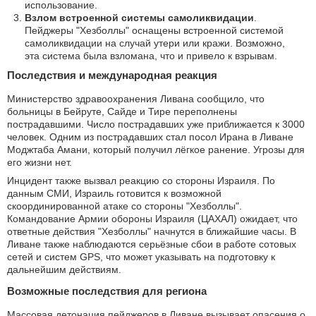
использование.
Взлом встроенной системы самоликвидации
.
Пейджеры "Хезболлы" оснащены встроенной системой
самоликвидации на случай утери или кражи. Возможно,
эта система была взломана, что и привело к взрывам.
Последствия и международная реакция
Министерство здравоохранения Ливана сообщило, что
больницы в Бейруте, Сайде и Тире переполнены
пострадавшими. Число пострадавших уже приближается к 3000
человек. Одним из пострадавших стал посол Ирана в Ливане
Моджтаба Амани, который получил лёгкое ранение. Угрозы для
его жизни нет.
Инцидент также вызвал реакцию со стороны Израиля. По
данным СМИ, Израиль готовится к возможной
скоординированной атаке со стороны "Хезболлы".
Командование Армии обороны Израиля (ЦАХАЛ) ожидает, что
ответные действия "Хезболлы" начнутся в ближайшие часы. В
Ливане также наблюдаются серьёзные сбои в работе сотовых
сетей и систем GPS, что может указывать на подготовку к
дальнейшим действиям.
Возможные последствия для региона
Массовая детонация пейджеров в Ливане вызывает опасения о