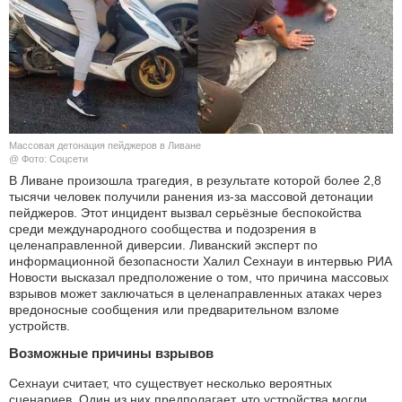
КУЛЬТУРА
НАУКА
СПОРТ
Массовая детонация пейджеров в Ливане
ШОУ-БИЗНЕС
@ Фото: Соцсети
В Ливане произошла трагедия, в результате которой более 2,8
тысячи человек получили ранения из-за массовой детонации
АВТО И МОТО
пейджеров. Этот инцидент вызвал серьёзные беспокойства
среди международного сообщества и подозрения в
ЭГОИЗМ
целенаправленной диверсии. Ливанский эксперт по
информационной безопасности Халил Сехнауи в интервью РИА
Новости высказал предположение о том, что причина массовых
БЛОГ
взрывов может заключаться в целенаправленных атаках через
вредоносные сообщения или предварительном взломе
устройств.
Возможные причины взрывов
Сехнауи считает, что существует несколько вероятных
сценариев. Один из них предполагает, что устройства могли