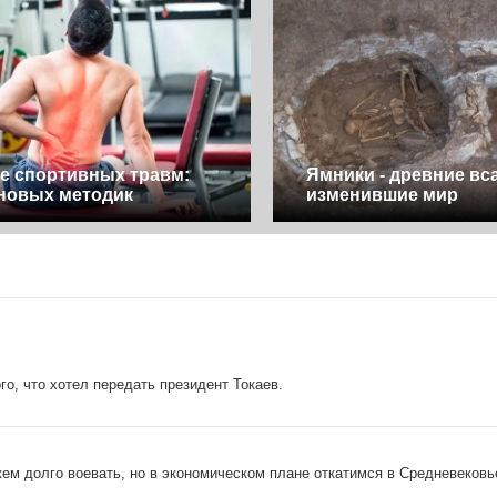
е спортивных травм:
Ямники - древние вс
новых методик
изменившие мир
о, что хотел передать президент Токаев.
ем долго воевать, но в экономическом плане откатимся в Средневековь