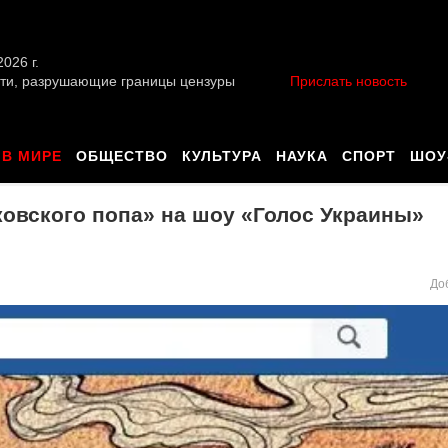
026 г.
ти, разрушающие границы цензуры
Прислать новость
В МИРЕ
ОБЩЕСТВО
КУЛЬТУРА
НАУКА
СПОРТ
ШОУ
овского попа» на шоу «Голос Украины»
До