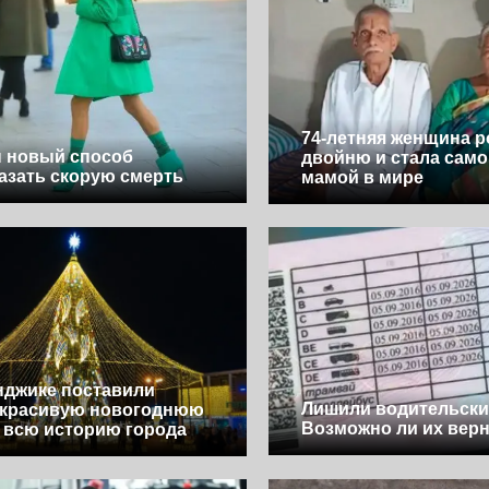
74-летняя женщина 
 новый способ
двойню и стала само
азать скорую смерть
мамой в мире
нджике поставили
Лишили водительски
 красивую новогоднюю
Возможно ли их вер
а всю историю города