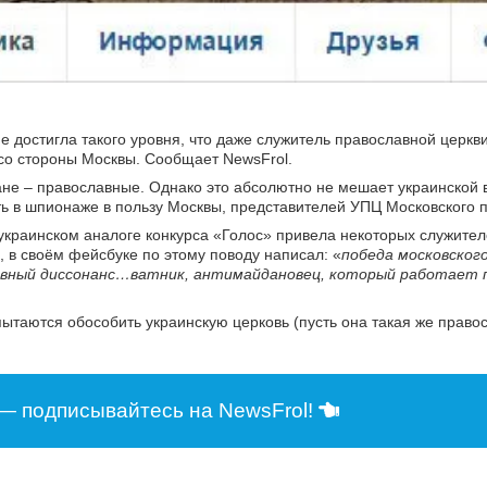
не достигла такого уровня, что даже служитель православной церкв
 со стороны Москвы. Сообщает NewsFrol.
не – православные. Однако это абсолютно не мешает украинской 
ять в шпионаже в пользу Москвы, представителей УПЦ Московского 
краинском аналоге конкурса «Голос» привела некоторых служител
, в своём фейсбуке по этому поводу написал: «
победа московского
ивный диссонанс…ватник, антимайдановец, который работает п
ытаются обособить украинскую церковь (пусть она такая же правос
— подписывайтесь на NewsFrol!