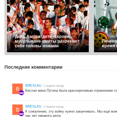
День Ашура: дети в крови,
мусульмане-шииты разрезают
Лечени
себе головы ножами
время 
Последние комментарии
BRESLAU
1 неделя назад
B
Кислая мина Путина была красноречивым отражением тог
BRESLAU
2 недели назад
B
К сожалению, эту войну нужно заканчивать. Мы ещё мож
нас нет никакого дела.