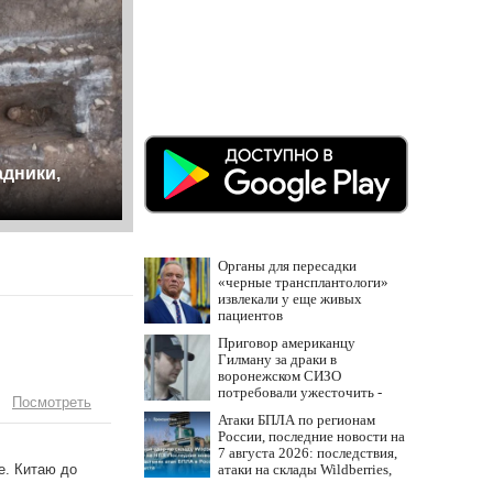
адники,
Органы для пересадки
«черные трансплантологи»
извлекали у еще живых
пациентов
Приговор американцу
Гилману за драки в
воронежском СИЗО
потребовали ужесточить -
Посмотреть
Новости на Вести.ru
Атаки БПЛА по регионам
России, последние новости на
7 августа 2026: последствия,
атаки на склады Wildberries,
е. Китаю до
состояние пострадавших