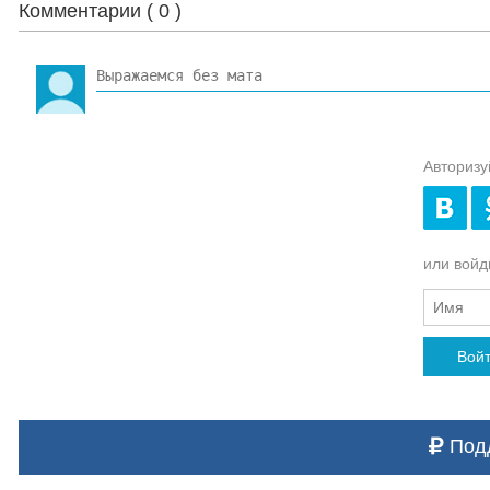
Комментарии (
0
)
Авторизу
или войди
Вой
Подд