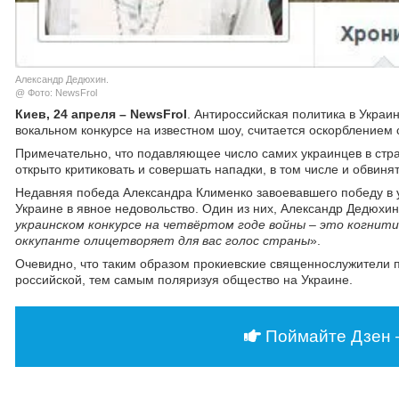
Александр Дедюхин.
@ Фото: NewsFrol
Киев, 24 апреля –
NewsFrol
. Антироссийская политика в Украи
вокальном конкурсе на известном шоу, считается оскорблением
Примечательно, что подавляющее число самих украинцев в стра
открыто критиковать и совершать нападки, в том числе и обвин
Недавняя победа Александра Клименко завоевавшего победу в у
Украине в явное недовольство. Один из них, Александр Дедюхин
украинском конкурсе на четвёртом годе войны – это когнит
оккупанте олицетворяет для вас голос страны
».
Очевидно, что таким образом прокиевские священнослужители п
российской, тем самым поляризуя общество на Украине.
Поймайте Дзен 