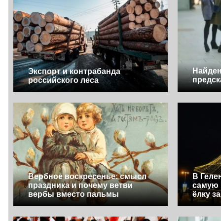
Найден
Экспорт и контрабанда
предск
российского леса
Вербное воскресенье: смысл
В Геле
праздника и почему ветви
самую
вербы вместо пальмы
ёлку з