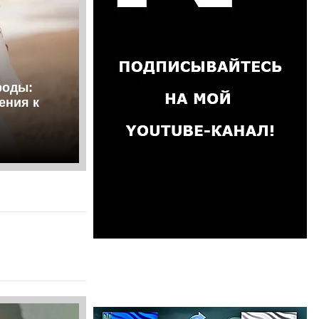
роды:
ения к