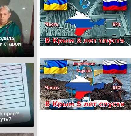
родила
й старой
х прав?
нуть?