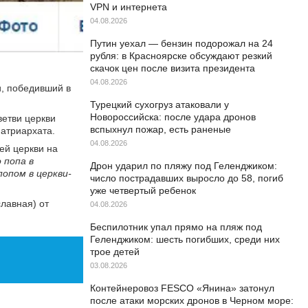
VPN и интернета
04.08.2026
Путин уехал — бензин подорожал на 24
рубля: в Красноярске обсуждают резкий
скачок цен после визита президента
04.08.2026
и, победивший в
Турецкий сухогруз атаковали у
Новороссийска: после удара дронов
ветви церкви
вспыхнул пожар, есть раненые
патриархата.
04.08.2026
ей церкви на
 попа в
Дрон ударил по пляжу под Геленджиком:
опом в церкви-
число пострадавших выросло до 58, погиб
уже четвертый ребенок
лавная) от
04.08.2026
Беспилотник упал прямо на пляж под
Геленджиком: шесть погибших, среди них
трое детей
03.08.2026
Контейнеровоз FESCO «Янина» затонул
после атаки морских дронов в Черном море: