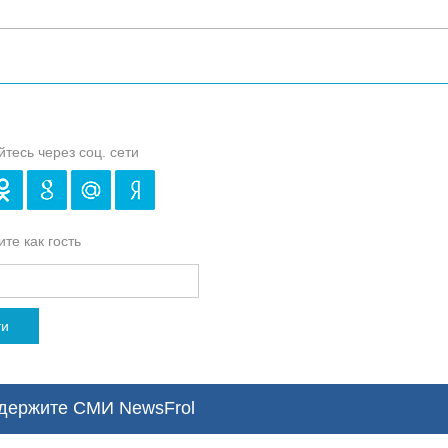
йтесь через соц. сети
те как гость
ти
ержите СМИ NewsFrol