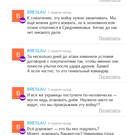
BRESLAU
2 недели назад
B
К сожалению, эту войну нужно заканчивать. Мы
ещё можем долго воевать, но в экономическом
плане откатимся в Средневековье. Китаю до нас
нет никакого дела.
Посмотреть
BRESLAU
2 недели назад
B
За несколько дней до атаки изменили условия
договоров с покупателями так, чтобы именно они
понесли убытки после удара дронов. Браво!
А если честно, то это гениальный командир.
Посмотреть
BRESLAU
3 недели назад
B
И всё же украинцы поступили по-человечески —
могли ведь атаковать днём. Неужели никто не
видит, что мы проигрываем эту войну!?
Посмотреть
BRESLAU
3 недели назад
B
Всё дорожает — кто бы мог подумать?
Может, атаковать Вашингтон? Наверняка тогда