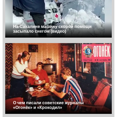
На Сахалине машину скорой помощи
засыпало снегом (видео)
О чем писали советские журналы
«Огонёк» и «Крокодил»