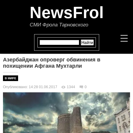
NewsFrol
СМИ Фрола Тарновского
Азербайджан опроверг обвинения в
НОВОСТИ
похищении Афгана Мухтарли
СТАТЬИ
В МИРЕ
Опубликовано: 14:28 01.06.2017
1344
0
ПОЛИТИКА
ЭКОНОМИКА
В МИРЕ
ОБЩЕСТВО