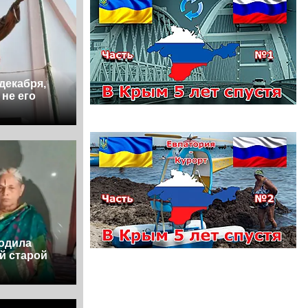
декабря,
 не его
родила
й старой