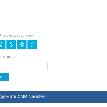
йтесь через соц. сети
те как гость
ти
ержите СМИ NewsFrol