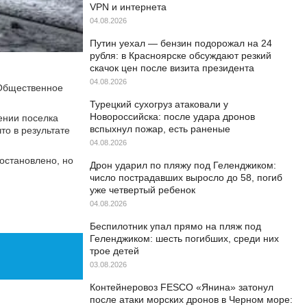
VPN и интернета
04.08.2026
Путин уехал — бензин подорожал на 24
рубля: в Красноярске обсуждают резкий
скачок цен после визита президента
04.08.2026
 Общественное
Турецкий сухогруз атаковали у
Новороссийска: после удара дронов
ении поселка
вспыхнул пожар, есть раненые
то в результате
04.08.2026
остановлено, но
Дрон ударил по пляжу под Геленджиком:
число пострадавших выросло до 58, погиб
уже четвертый ребенок
04.08.2026
Беспилотник упал прямо на пляж под
Геленджиком: шесть погибших, среди них
трое детей
03.08.2026
Контейнеровоз FESCO «Янина» затонул
после атаки морских дронов в Черном море: