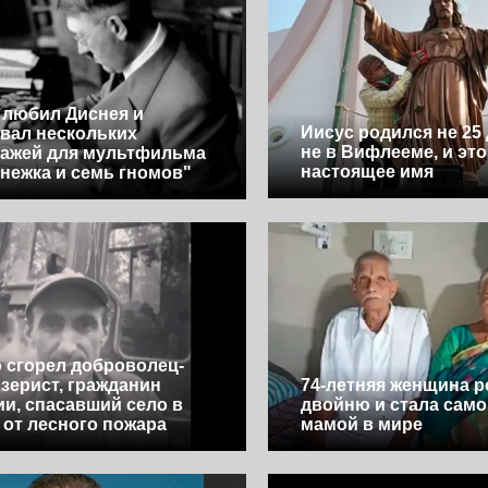
 любил Диснея и
Иисус родился не 25 
вал нескольких
не в Вифлееме, и это
ажей для мультфильма
настоящее имя
нежка и семь гномов"
 сгорел доброволец-
зерист, гражданин
74-летняя женщина 
и, спасавший село в
двойню и стала само
 от лесного пожара
мамой в мире