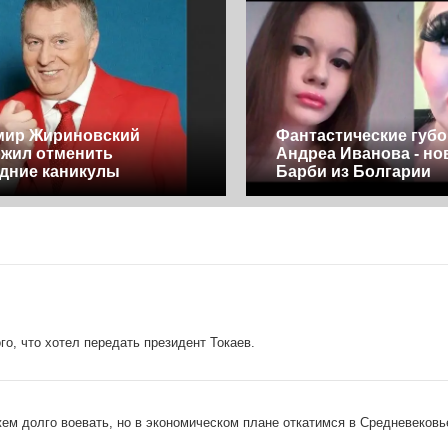
мир Жириновский
Фантастические губ
жил отменить
Андреа Иванова - но
дние каникулы
Барби из Болгарии
о, что хотел передать президент Токаев.
ем долго воевать, но в экономическом плане откатимся в Средневековь