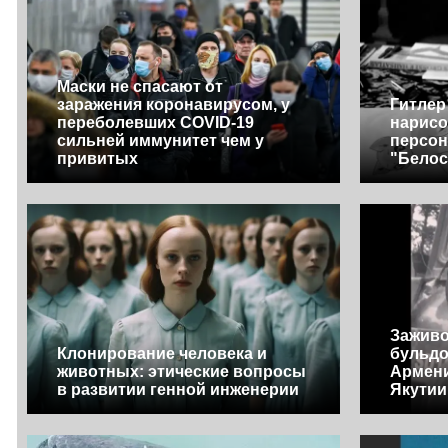
Маски не спасают от
заражения коронавирусом, у
Гитлер
переболевших COVID-19
нарисо
сильней иммунитет чем у
персон
привитых
"Белос
Заживо
Клонирование человека и
бульдо
животных: этические вопросы
Армени
в развитии генной инженерии
Якутии