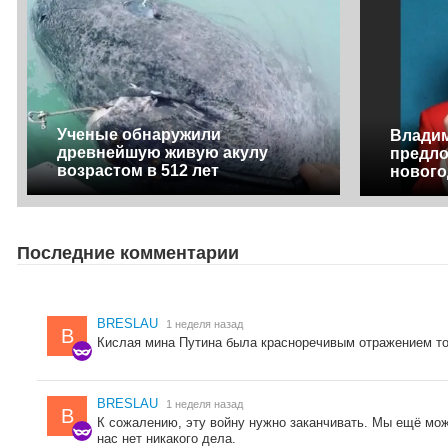
Ученые обнаружили
Влади
древнейшую живую акулу
предло
возрастом в 512 лет
нового
Последние комментарии
BRESLAU
1 неделя назад
B
Кислая мина Путина была красноречивым отражением тог
BRESLAU
1 неделя назад
B
К сожалению, эту войну нужно заканчивать. Мы ещё мож
нас нет никакого дела.