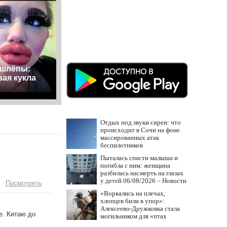
ошлёпы:
вая кукла
Отдых под звуки сирен: что
происходит в Сочи на фоне
массированных атак
беспилотников
Пыталась спасти малыша и
погибла с ним: женщина
разбилась насмерть на глазах
у детей 06/08/2026 – Новости
Посмотреть
«Ворвались на плечах,
хлопцев били в упор»:
Алексеево-Дружковка стала
е. Китаю до
могильником для «птах
Мадьяра»