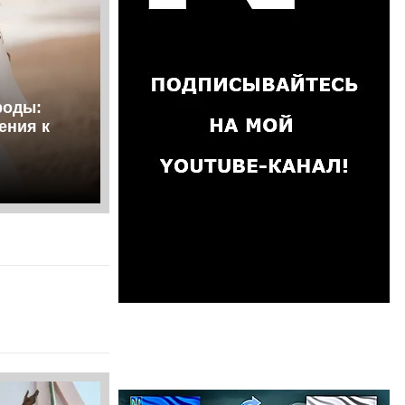
роды:
ения к