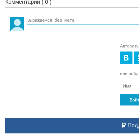
Комментарии (
0
)
Авторизу
или войди
Вой
Подд