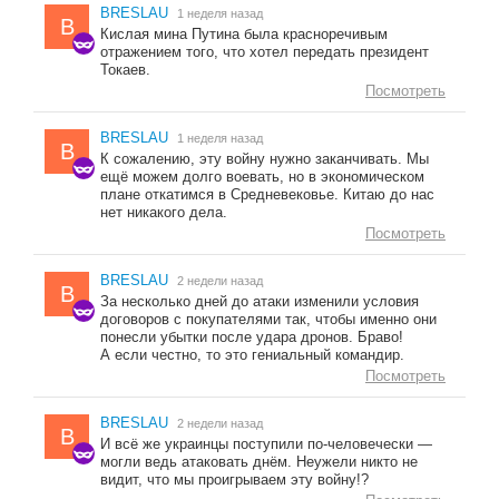
BRESLAU
1 неделя назад
B
Кислая мина Путина была красноречивым
отражением того, что хотел передать президент
Токаев.
Посмотреть
BRESLAU
1 неделя назад
B
К сожалению, эту войну нужно заканчивать. Мы
ещё можем долго воевать, но в экономическом
плане откатимся в Средневековье. Китаю до нас
нет никакого дела.
Посмотреть
BRESLAU
2 недели назад
B
За несколько дней до атаки изменили условия
договоров с покупателями так, чтобы именно они
понесли убытки после удара дронов. Браво!
А если честно, то это гениальный командир.
Посмотреть
BRESLAU
2 недели назад
B
И всё же украинцы поступили по-человечески —
могли ведь атаковать днём. Неужели никто не
видит, что мы проигрываем эту войну!?