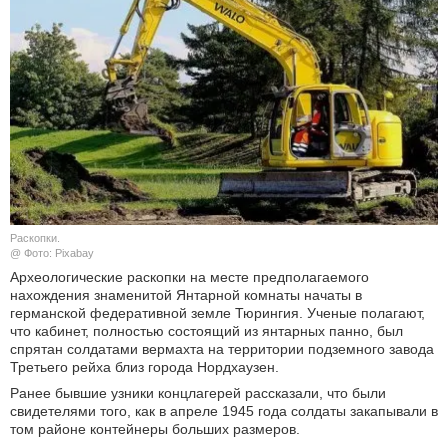
КУЛЬТУРА
НАУКА
СПОРТ
ШОУ-БИЗНЕС
АВТО И МОТО
Раскопки.
@ Фото: Pixabay
ЭГОИЗМ
Археологические раскопки на месте предполагаемого
нахождения знаменитой Янтарной комнаты начаты в
БЛОГ
германской федеративной земле Тюрингия. Ученые полагают,
что кабинет, полностью состоящий из янтарных панно, был
спрятан солдатами вермахта на территории подземного завода
Третьего рейха близ города Нордхаузен.
Ранее бывшие узники концлагерей рассказали, что были
свидетелями того, как в апреле 1945 года солдаты закапывали в
том районе контейнеры больших размеров.