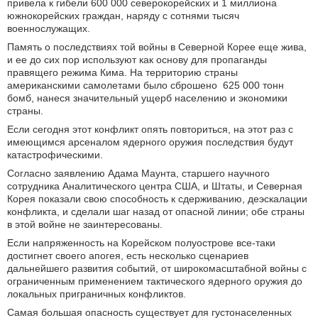
привела к гибели 600 000 северокорейских и 1 миллиона
южнокорейских граждан, наряду с сотнями тысяч
военнослужащих.
Память о последствиях той войны в Северной Корее еще жива,
и ее до сих пор используют как основу для пропаганды
правящего режима Кима. На территорию страны
американскими самолетами было сброшено 625 000 тонн
бомб, нанеся значительный ущерб населению и экономики
страны.
Если сегодня этот конфликт опять повториться, на этот раз с
имеющимся арсеналом ядерного оружия последствия будут
катастрофическими.
Согласно заявлению Адама Маунта, старшего научного
сотрудника Аналитического центра США, и Штаты, и Северная
Корея показали свою способность к сдерживанию, деэскалации
конфликта, и сделали шаг назад от опасной линии; обе страны
в этой войне не заинтересованы.
Если напряженность на Корейском полуострове все-таки
достигнет своего апогея, есть несколько сценариев
дальнейшего развития событий, от широкомасштабной войны с
ограниченным применением тактического ядерного оружия до
локальных приграничных конфликтов.
Самая большая опасность существует для густонаселенных