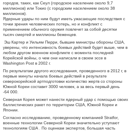
городов, таких, как Сеул (городское население около 9,7
миллионов) или Токио (с городским населением около 38
миллионов).
Ядерные удары по ним будут иметь ужасающие последствия с
точки зрения человеческих потерь, но и конфликт с
применением обычного оружия повлечет за собой десятки
тысяч смертей и миллионы беженцев.
Эш Картер и Уильям Перри, бывшие министры обороны США,
уверены, что интенсивность боевых действий будет выше, чем в
любом другом военном конфликте с момента последней
Корейской войны, о чем они написали в своем эссе в
Washington Post в 2002 г.
По результатам другого исследования, проведенного в 2012 г, в
первые минуты начала боевых действий в результате
северокорейской артподготовки количество жертв со стороны
Южной Кореи составит 3000 человек, а за весь первый день
-64 000.
Северная Корея может нанести ядерный удар с помощью своих
баллистических ракет по территории США, Южной Кореи и
Японии.
Согласно исследованию, проведенному компанией Stratfor,
военные технологии Северной Кореи значительно уступают
технологиям США . По оценкам экспертов, большая часть