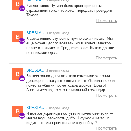
BRESLAU
1 неделя назад
B
Кислая мина Путина была красноречивым
отражением того, что хотел передать президент
Токаев.
Посмотреть
BRESLAU
1 неделя назад
B
К сожалению, эту войну нужно заканчивать. Мы
ещё можем долго воевать, но в экономическом
плане откатимся в Средневековье. Китаю до нас
нет никакого дела.
Посмотреть
BRESLAU
2 недели назад
B
За несколько дней до атаки изменили условия
договоров с покупателями так, чтобы именно они
понесли убытки после удара дронов. Браво!
А если честно, то это гениальный командир.
Посмотреть
BRESLAU
2 недели назад
B
И всё же украинцы поступили по-человечески —
могли ведь атаковать днём. Неужели никто не
видит, что мы проигрываем эту войну!?
Посмотреть