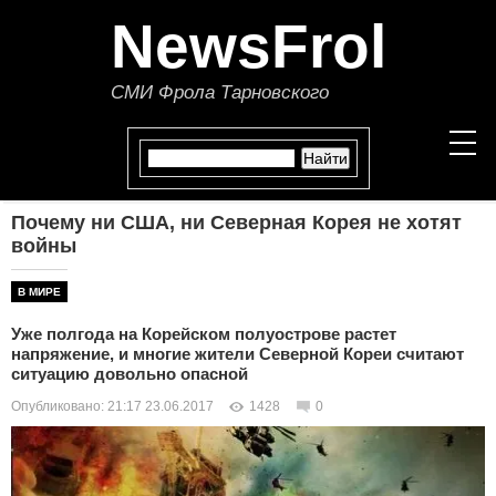
NewsFrol
СМИ Фрола Тарновского
Почему ни США, ни Северная Корея не хотят
НОВОСТИ
войны
СТАТЬИ
В МИРЕ
Уже полгода на Корейском полуострове растет
ПОЛИТИКА
напряжение, и многие жители Северной Кореи считают
ситуацию довольно опасной
ЭКОНОМИКА
Опубликовано: 21:17 23.06.2017
1428
0
В МИРЕ
ОБЩЕСТВО