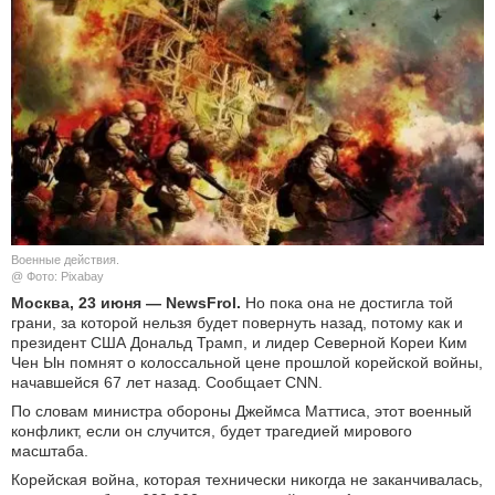
КУЛЬТУРА
НАУКА
СПОРТ
ШОУ-БИЗНЕС
АВТО И МОТО
Военные действия.
@ Фото: Pixabay
ЭГОИЗМ
Москва, 23 июня — NewsFrol.
Но пока она не достигла той
грани, за которой нельзя будет повернуть назад, потому как и
президент США Дональд Трамп, и лидер Северной Кореи Ким
БЛОГ
Чен Ын помнят о колоссальной цене прошлой корейской войны,
начавшейся 67 лет назад. Сообщает CNN.
По словам министра обороны Джеймса Маттиса, этот военный
конфликт, если он случится, будет трагедией мирового
масштаба.
Корейская война, которая технически никогда не заканчивалась,