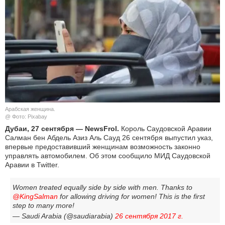
КУЛЬТУРА
НАУКА
СПОРТ
ШОУ-БИЗНЕС
Арабская женщина.
АВТО И МОТО
@ Фото: Pixabay
Дубаи, 27 сентября — NewsFrol.
Король Саудовской Аравии
ЭГОИЗМ
Салман бен Абдель Азиз Аль Сауд 26 сентября выпустил указ,
впервые предоставивший женщинам возможность законно
управлять автомобилем. Об этом сообщило МИД Саудовской
БЛОГ
Аравии в Twitter.
Women treated equally side by side with men. Thanks to
@KingSalman
for allowing driving for women! This is the first
step to many more!
— Saudi Arabia (@saudiarabia)
26 сентября 2017 г.