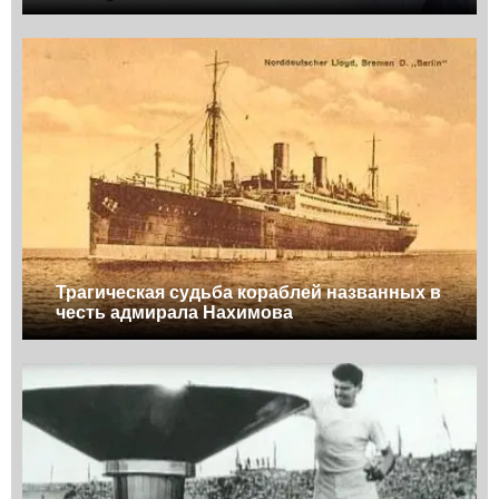
Трагическая судьба кораблей названных в
честь адмирала Нахимова