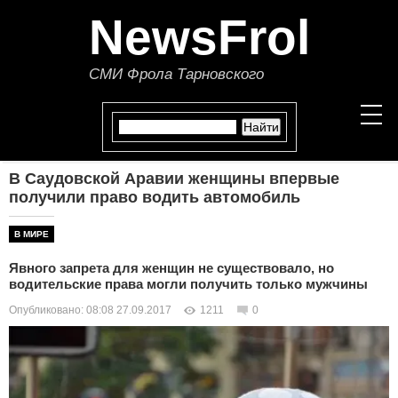
NewsFrol
СМИ Фрола Тарновского
В Саудовской Аравии женщины впервые
НОВОСТИ
получили право водить автомобиль
СТАТЬИ
В МИРЕ
Явного запрета для женщин не существовало, но
ПОЛИТИКА
водительские права могли получить только мужчины
Опубликовано: 08:08 27.09.2017
1211
0
ЭКОНОМИКА
В МИРЕ
ОБЩЕСТВО