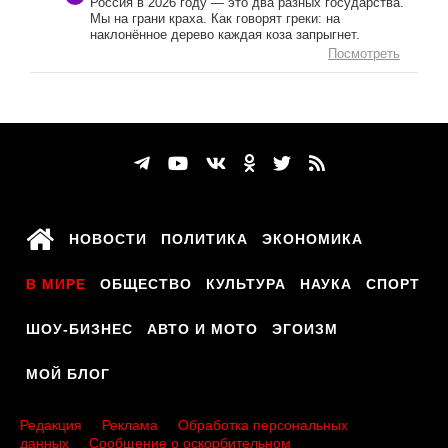
Россия в 2026 году — это два разных государства.
Мы на грани краха. Как говорят греки: на
наклонённое дерево каждая коза запрыгнет.
Посмотреть
НОВОСТИ
ПОЛИТИКА
ЭКОНОМИКА
В МИРЕ
ОБЩЕСТВО
КУЛЬТУРА
НАУКА
СПОРТ
ШОУ-БИЗНЕС
АВТО И МОТО
ЭГОИЗМ
МОЙ БЛОГ
Редакция
Реклама
Обработка персональных
данных
Сообщение о оскорбительном