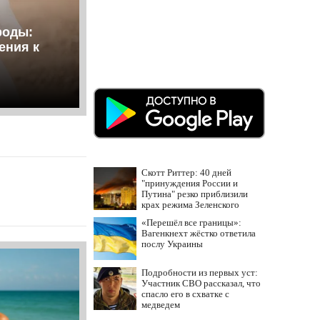
роды:
ения к
Скотт Риттер: 40 дней
"принуждения России и
Путина" резко приблизили
крах режима Зеленского
«Перешёл все границы»:
Вагенкнехт жёстко ответила
послу Украины
Подробности из первых уст:
Участник СВО рассказал, что
спасло его в схватке с
медведем