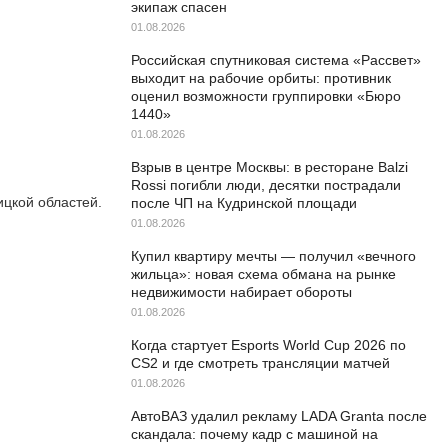
экипаж спасен
01.08.2026
Российская спутниковая система «Рассвет»
выходит на рабочие орбиты: противник
оценил возможности группировки «Бюро
1440»
01.08.2026
Взрыв в центре Москвы: в ресторане Balzi
Rossi погибли люди, десятки пострадали
цкой областей.
после ЧП на Кудринской площади
01.08.2026
Купил квартиру мечты — получил «вечного
жильца»: новая схема обмана на рынке
недвижимости набирает обороты
01.08.2026
Когда стартует Esports World Cup 2026 по
CS2 и где смотреть трансляции матчей
01.08.2026
АвтоВАЗ удалил рекламу LADA Granta после
скандала: почему кадр с машиной на