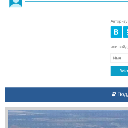
Авторизу
или войди
Вой
Подд