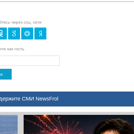
йтесь через соц. сети
те как гость
ти
ержите СМИ NewsFrol