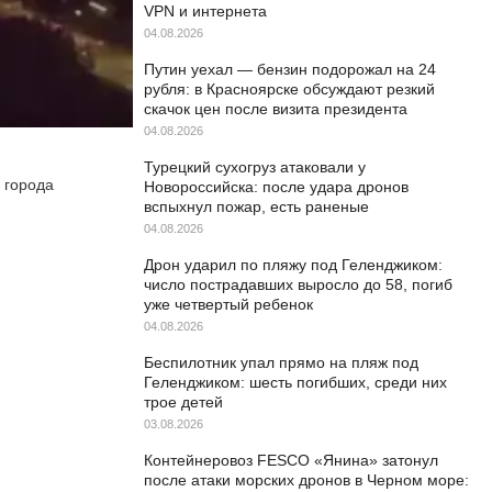
VPN и интернета
04.08.2026
Путин уехал — бензин подорожал на 24
рубля: в Красноярске обсуждают резкий
скачок цен после визита президента
04.08.2026
Турецкий сухогруз атаковали у
 города
Новороссийска: после удара дронов
вспыхнул пожар, есть раненые
04.08.2026
Дрон ударил по пляжу под Геленджиком:
число пострадавших выросло до 58, погиб
уже четвертый ребенок
04.08.2026
Беспилотник упал прямо на пляж под
Геленджиком: шесть погибших, среди них
трое детей
03.08.2026
Контейнеровоз FESCO «Янина» затонул
после атаки морских дронов в Черном море: