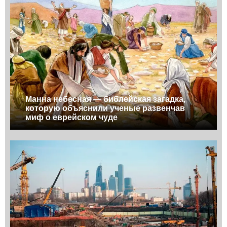
Манна небесная — библейская загадка,
которую объяснили ученые развенчав
миф о еврейском чуде