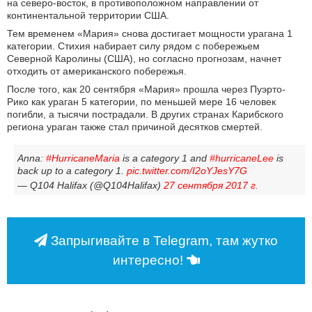
на северо-восток, в противоположном направлении от
континентальной территории США.
Тем временем «Мария» снова достигает мощности урагана 1
категории. Стихия набирает силу рядом с побережьем
Северной Каролины (США), но согласно прогнозам, начнет
отходить от американского побережья.
После того, как 20 сентября «Мария» прошла через Пуэрто-
Рико как ураган 5 категории, по меньшей мере 16 человек
погибли, а тысячи пострадали. В других странах Карибского
региона ураган также стал причиной десятков смертей.
Anna:
#HurricaneMaria
is a category 1 and
#hurricaneLee
is
back up to a category 1.
pic.twitter.com/I2oYJesY7G
— Q104 Halifax (@Q104Halifax)
27 сентября 2017 г.
Запрыгивайте в Telegram, там жутко
интересно!