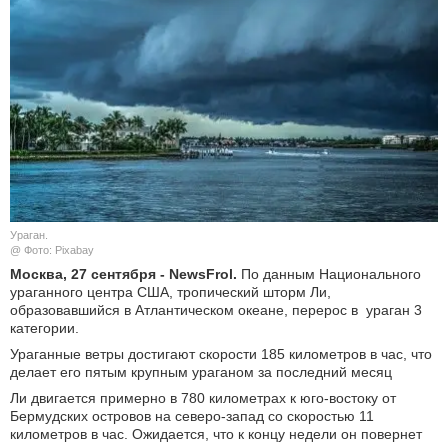
КУЛЬТУРА
НАУКА
СПОРТ
ШОУ-БИЗНЕС
АВТО И МОТО
Ураган.
@ Фото: Pixabay
ЭГОИЗМ
Москва, 27 сентября - NewsFrol.
По данным Национального
ураганного центра США, тропический шторм Ли,
образовавшийся в Атлантическом океане, перерос в ураган 3
БЛОГ
категории.
Ураганные ветры достигают скорости 185 километров в час, что
делает его пятым крупным ураганом за последний месяц
Ли двигается примерно в 780 километрах к юго-востоку от
Бермудских островов на северо-запад со скоростью 11
километров в час. Ожидается, что к концу недели он повернет