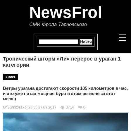
NewsFrol
СМИ Фрола Тарновского
Тропический шторм «Ли» перерос в ураган 1
НОВОСТИ
категории
СТАТЬИ
В МИРЕ
Ветры урагана достигают скорости 185 километров в час,
ПОЛИТИКА
и это уже пятая мощная буря в этом регионе за этот
месяц
ЭКОНОМИКА
Опубликовано: 23:58 27.09.2017
3714
0
В МИРЕ
ОБЩЕСТВО