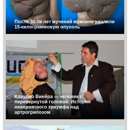
После 30-ти лет мучений мужчине удалили
15-килограммовую опухоль
Клаудио Виейра — человек с
перевернутой головой: История
невероятного триумфа над
артрогрипозом