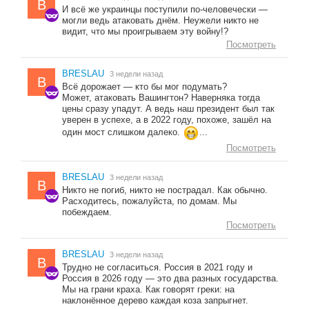
B
И всё же украинцы поступили по-человечески —
могли ведь атаковать днём. Неужели никто не
видит, что мы проигрываем эту войну!?
Посмотреть
BRESLAU
3 недели назад
B
Всё дорожает — кто бы мог подумать?
Может, атаковать Вашингтон? Наверняка тогда
цены сразу упадут. А ведь наш президент был так
уверен в успехе, а в 2022 году, похоже, зашёл на
один мост слишком далеко.
...
Посмотреть
BRESLAU
3 недели назад
B
Никто не погиб, никто не пострадал. Как обычно.
Расходитесь, пожалуйста, по домам. Мы
побеждаем.
Посмотреть
BRESLAU
3 недели назад
B
Трудно не согласиться. Россия в 2021 году и
Россия в 2026 году — это два разных государства.
Мы на грани краха. Как говорят греки: на
наклонённое дерево каждая коза запрыгнет.