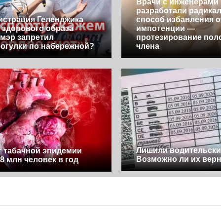
Врачи с инженерами
разработали радика
страция Геленджика
способ избавления о
 здорового образа
импотенции —
 мэр запретил
протезирование пол
огулки по набережной?
члена
Лишили водительски
т табачной эпидемии
Возможно ли их вер
 8 млн человек в год