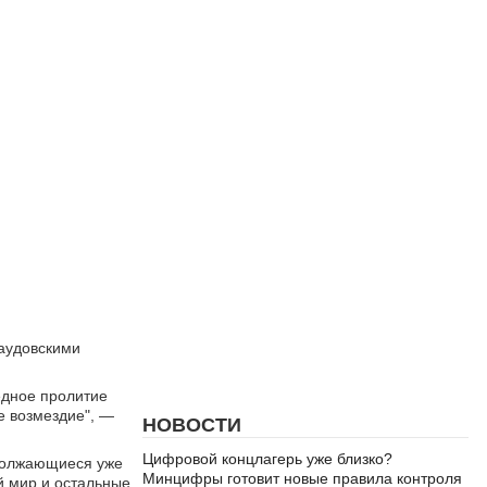
саудовскими
едное пролитие
е возмездие", —
НОВОСТИ
Цифровой концлагерь уже близко?
одолжающиеся уже
Минцифры готовит новые правила контроля
й мир и остальные