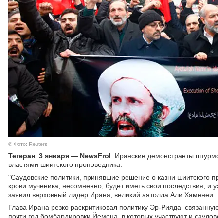
© Фото: Reuters
Тегеран, 3 января — NewsFrol
. Иранские демонстранты штурмо
властями шиитского проповедника.
"Саудовские политики, принявшие решение о казни шиитского 
крови мученика, несомненно, будет иметь свои последствия, и 
заявил верховный лидер Ирана, великий аятолла Али Хаменеи.
Глава Ирана резко раскритиковал политику Эр-Рияда, связанн
почти год бомбардировки Йемена, в которых участвуют и саудо