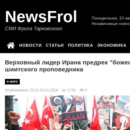
NewsFrol
Понедельник, 10 авг
Независимые новос
СМИ Фрола Тарновского
НОВОСТИ
СТАТЬИ
ПОЛИТИКА
ЭКОНОМИКА
Верховный лидер Ирана предрек "божес
шиитского проповедника
В МИРЕ
Опубликовано: 20:41 03.01.2016
1778
0