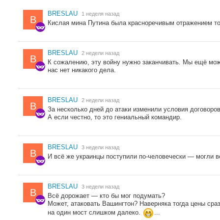
BRESLAU
1 неделя назад
B
Кислая мина Путина была красноречивым отражением тог
BRESLAU
2 недели назад
B
К сожалению, эту войну нужно заканчивать. Мы ещё мож
нас нет никакого дела.
BRESLAU
2 недели назад
B
За несколько дней до атаки изменили условия договоров
А если честно, то это гениальный командир.
BRESLAU
3 недели назад
B
И всё же украинцы поступили по-человечески — могли ве
BRESLAU
3 недели назад
B
Всё дорожает — кто бы мог подумать?
Может, атаковать Вашингтон? Наверняка тогда цены сразу
на один мост слишком далеко.
...