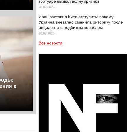
тротуаре вызвал волну критики
28.07.2026
Иран заставил Киев отступить: почему
Украина внезапно сменила риторику после
инцидента с подбитым кораблем
28.07.2026
Все новости
роды:
ения к