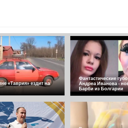
Фантастические губ
ине «Таврия» ездит на
Андреа Иванова - но
х
Барби из Болгарии