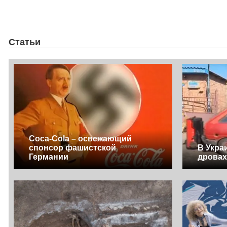
Статьи
Coca-Cola – освежающий
спонсор фашистской
В Укра
Германии
дрова