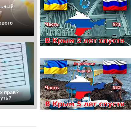
льный
т
ового
х прав?
нуть?