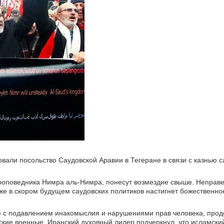
вали посольство Саудовской Аравии в Тегеране в связи с казнью 
проповедника Нимра аль-Нимра, понесут возмездие свыше. Неправ
уже в скором будущем саудовских политиков настигнет божественно
ую с подавлением инакомыслия и нарушениями прав человека, пр
вские военные. Иранский духовный лидер подчеркнул, что исламски