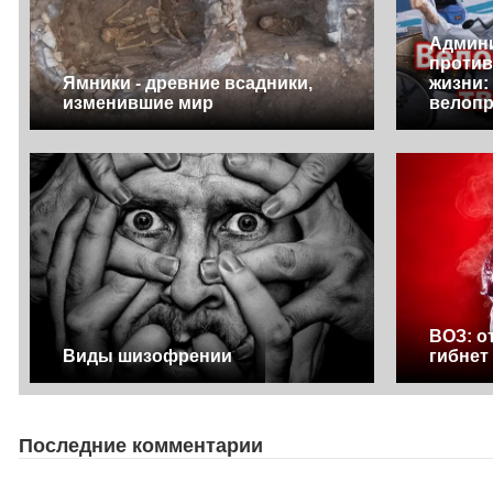
Админи
против
Ямники - древние всадники,
жизни:
изменившие мир
велопр
ВОЗ: о
Виды шизофрении
гибнет
Последние комментарии