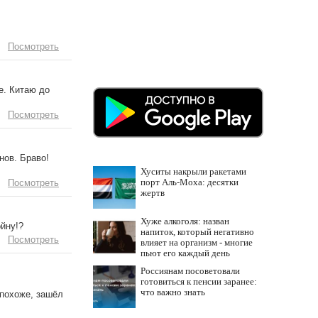
Посмотреть
е. Китаю до
Посмотреть
нов. Браво!
Хуситы накрыли ракетами
порт Аль-Моха: десятки
Посмотреть
жертв
Хуже алкоголя: назван
йну!?
напиток, который негативно
Посмотреть
влияет на организм - многие
пьют его каждый день
Россиянам посоветовали
готовиться к пенсии заранее:
что важно знать
 похоже, зашёл