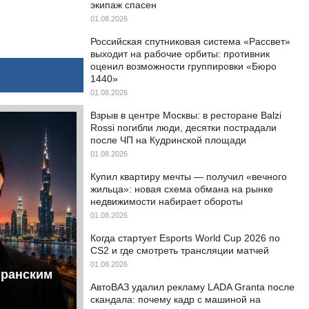
экипаж спасен
01.08.2026
Российская спутниковая система «Рассвет»
выходит на рабочие орбиты: противник
оценил возможности группировки «Бюро
1440»
01.08.2026
Взрыв в центре Москвы: в ресторане Balzi
Rossi погибли люди, десятки пострадали
после ЧП на Кудринской площади
01.08.2026
Купил квартиру мечты — получил «вечного
жильца»: новая схема обмана на рынке
недвижимости набирает обороты
01.08.2026
Когда стартует Esports World Cup 2026 по
CS2 и где смотреть трансляции матчей
01.08.2026
иранским
АвтоВАЗ удалил рекламу LADA Granta после
скандала: почему кадр с машиной на