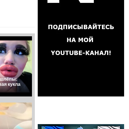
ошлёпы:
вая кукла