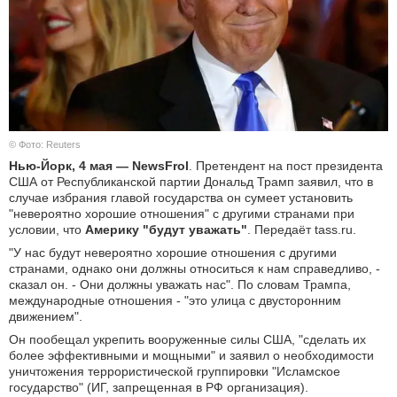
КУЛЬТУРА
НАУКА
СПОРТ
© Фото: Reuters
ШОУ-БИЗНЕС
Нью-Йорк, 4 мая — NewsFrol
. Претендент на пост президента
США от Республиканской партии Дональд Трамп заявил, что в
АВТО И МОТО
случае избрания главой государства он сумеет установить
"невероятно хорошие отношения" с другими странами при
условии, что
Америку "будут уважать"
. Передаёт tass.ru.
ЭГОИЗМ
"У нас будут невероятно хорошие отношения с другими
странами, однако они должны относиться к нам справедливо, -
БЛОГ
сказал он. - Они должны уважать нас". По словам Трампа,
международные отношения - "это улица с двусторонним
движением".
Он пообещал укрепить вооруженные силы США, "сделать их
более эффективными и мощными" и заявил о необходимости
уничтожения террористической группировки "Исламское
государство" (ИГ, запрещенная в РФ организация).