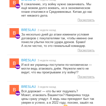
B
К сожалению, эту войну нужно заканчивать. Мы
ещё можем долго воевать, но в экономическом
плане откатимся в Средневековье. Китаю до нас
нет никакого дела.
Посмотреть
BRESLAU
2 недели назад
B
За несколько дней до атаки изменили условия
договоров с покупателями так, чтобы именно они
понесли убытки после удара дронов. Браво!
А если честно, то это гениальный командир.
Посмотреть
BRESLAU
3 недели назад
B
И всё же украинцы поступили по-человечески —
могли ведь атаковать днём. Неужели никто не
видит, что мы проигрываем эту войну!?
Посмотреть
BRESLAU
3 недели назад
B
Всё дорожает — кто бы мог подумать?
Может, атаковать Вашингтон? Наверняка тогда
цены сразу упадут. А ведь наш президент был так
уверен в успехе, а в 2022 году, похоже, зашёл на