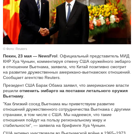
КУЛЬТУРА
НАУКА
СПОРТ
© Фото: Reuters
ШОУ-БИЗНЕС
Пекин, 23 мая — NewsFrol
. Официальный представитель МИД
КНР Хуа Чуньин, комментируя отмену США оружейного эмбарго
АВТО И МОТО
в отношении Вьетнама, заявила, что Китай позитивно смотрит
на развитие дружественных американо-вьетнамских отношений.
Сообщает агентство Reuters.
ЭГОИЗМ
Президент США Барак Обама заявил, что американские власти
решили
отменить эмбарго на поставки летального оружия
БЛОГ
Вьетнаму
.
"Как близкий сосед Вьетнама мы приветствуем развитие
отношений дружественного сотрудничества Вьетнама с другими
странами, в том числе с США. Мы надеемся, что такие
отношения пойдут на пользу региональному миру и
стабильности", — заявила на брифинге Хуа Чуньин.
CША активно участвовали во Вьетнамской войне в 1965–1973