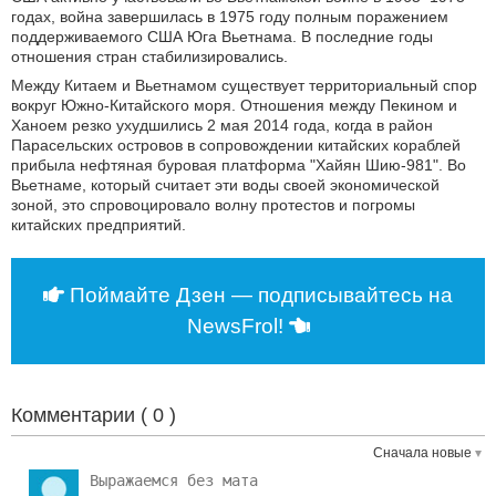
годах, война завершилась в 1975 году полным поражением
поддерживаемого США Юга Вьетнама. В последние годы
отношения стран стабилизировались.
Между Китаем и Вьетнамом существует территориальный спор
вокруг Южно-Китайского моря. Отношения между Пекином и
Ханоем резко ухудшились 2 мая 2014 года, когда в район
Парасельских островов в сопровождении китайских кораблей
прибыла нефтяная буровая платформа "Хайян Шию-981". Во
Вьетнаме, который считает эти воды своей экономической
зоной, это спровоцировало волну протестов и погромы
китайских предприятий.
Поймайте Дзен — подписывайтесь на
NewsFrol!
Комментарии (
0
)
Сначала новые