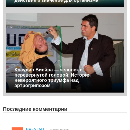
действие и значение для организма
Клаудио Виейра — человек с
перевернутой головой: История
невероятного триумфа над
артрогрипозом
Последние комментарии
BRESLAU
1 неделя назад