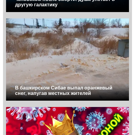
другую галактику
В башкирском Сибае выпал оранжевый
снег, напугав местных жителей