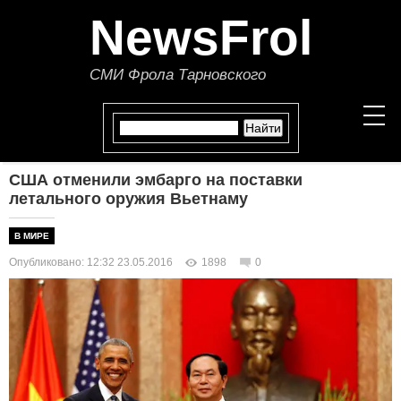
NewsFrol
СМИ Фрола Тарновского
США отменили эмбарго на поставки
НОВОСТИ
летального оружия Вьетнаму
СТАТЬИ
В МИРЕ
Опубликовано: 12:32 23.05.2016
1898
0
ПОЛИТИКА
ЭКОНОМИКА
В МИРЕ
ОБЩЕСТВО