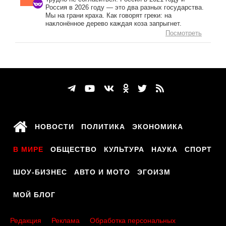
Россия в 2026 году — это два разных государства.
Мы на грани краха. Как говорят греки: на
наклонённое дерево каждая коза запрыгнет.
Посмотреть
НОВОСТИ
ПОЛИТИКА
ЭКОНОМИКА
В МИРЕ
ОБЩЕСТВО
КУЛЬТУРА
НАУКА
СПОРТ
ШОУ-БИЗНЕС
АВТО И МОТО
ЭГОИЗМ
МОЙ БЛОГ
Редакция
Реклама
Обработка персональных