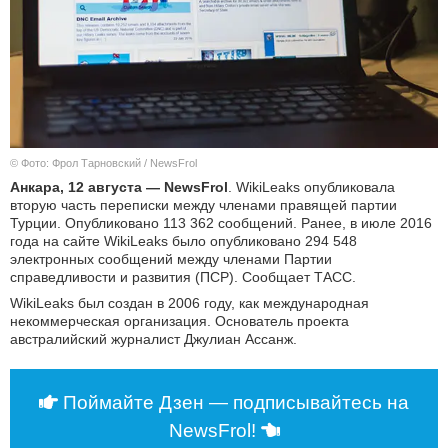
КУЛЬТУРА
НАУКА
СПОРТ
© Фото: Фрол Тарновский / NewsFrol
ШОУ-БИЗНЕС
Анкара, 12 августа — NewsFrol
. WikiLeaks опубликовала
вторую часть переписки между членами правящей партии
АВТО И МОТО
Турции. Опубликовано 113 362 сообщений. Ранее, в июле 2016
года на сайте WikiLeaks было опубликовано 294 548
электронных сообщений между членами Партии
ЭГОИЗМ
справедливости и развития (ПСР). Сообщает ТАСС.
WikiLeaks был создан в 2006 году, как международная
БЛОГ
некоммерческая организация. Основатель проекта
австралийский журналист Джулиан Ассанж.
Поймайте Дзен — подписывайтесь на
NewsFrol!