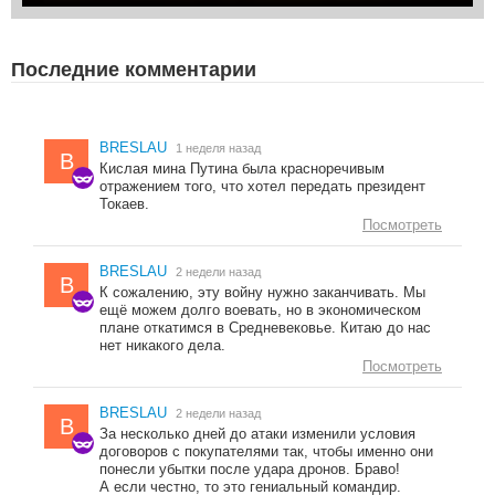
Последние комментарии
BRESLAU
1 неделя назад
B
Кислая мина Путина была красноречивым
отражением того, что хотел передать президент
Токаев.
Посмотреть
BRESLAU
2 недели назад
B
К сожалению, эту войну нужно заканчивать. Мы
ещё можем долго воевать, но в экономическом
плане откатимся в Средневековье. Китаю до нас
нет никакого дела.
Посмотреть
BRESLAU
2 недели назад
B
За несколько дней до атаки изменили условия
договоров с покупателями так, чтобы именно они
понесли убытки после удара дронов. Браво!
А если честно, то это гениальный командир.