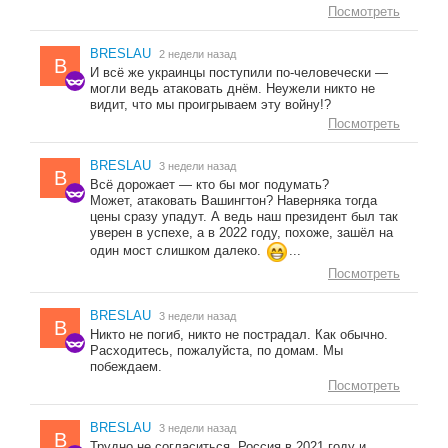
Посмотреть
BRESLAU
2 недели назад
B
И всё же украинцы поступили по-человечески —
могли ведь атаковать днём. Неужели никто не
видит, что мы проигрываем эту войну!?
Посмотреть
BRESLAU
3 недели назад
B
Всё дорожает — кто бы мог подумать?
Может, атаковать Вашингтон? Наверняка тогда
цены сразу упадут. А ведь наш президент был так
уверен в успехе, а в 2022 году, похоже, зашёл на
один мост слишком далеко.
...
Посмотреть
BRESLAU
3 недели назад
B
Никто не погиб, никто не пострадал. Как обычно.
Расходитесь, пожалуйста, по домам. Мы
побеждаем.
Посмотреть
BRESLAU
3 недели назад
B
Трудно не согласиться. Россия в 2021 году и