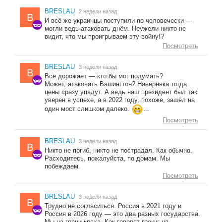
BRESLAU
2 недели назад
B
И всё же украинцы поступили по-человечески —
могли ведь атаковать днём. Неужели никто не
видит, что мы проигрываем эту войну!?
Посмотреть
BRESLAU
3 недели назад
B
Всё дорожает — кто бы мог подумать?
Может, атаковать Вашингтон? Наверняка тогда
цены сразу упадут. А ведь наш президент был так
уверен в успехе, а в 2022 году, похоже, зашёл на
один мост слишком далеко.
...
Посмотреть
BRESLAU
3 недели назад
B
Никто не погиб, никто не пострадал. Как обычно.
Расходитесь, пожалуйста, по домам. Мы
побеждаем.
Посмотреть
BRESLAU
3 недели назад
B
Трудно не согласиться. Россия в 2021 году и
Россия в 2026 году — это два разных государства.
Мы на грани краха. Как говорят греки: на