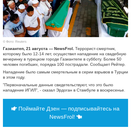
КУЛЬТУРА
НАУКА
СПОРТ
© Фото: Reuters
Газиантеп, 21 августа — NewsFr
ol
.
Террорист-смертник,
ШОУ-БИЗНЕС
которому было 12-14 лет, осуществил нападение на свадебную
вечеринку в турецком городе Газиантепе в субботу. Более 50
АВТО И МОТО
человек погибших, порядка 100 пострадали. Сообщает Рейтер.
Нападение было самым смертельным в серии взрывов в Турции
в этом году.
ЭГОИЗМ
"Первоначальные данные свидетельствуют, что это было
нападение ИГИЛ", - сказал Эрдоган в Стамбуле в воскресенье.
БЛОГ
Поймайте Дзен — подписывайтесь на
NewsFrol!