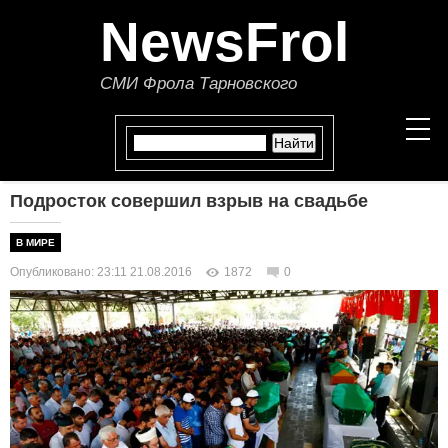
NewsFrol
СМИ Фрола Тарновского
Подросток совершил взрыв на свадьбе
НОВОСТИ
В МИРЕ
СТАТЬИ
Опубликовано: 23:11 21.08.2016
1872
0
ПОЛИТИКА
ЭКОНОМИКА
В МИРЕ
ОБЩЕСТВО