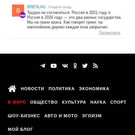
BRESLAU
3 недели назад
B
Трудно не согласиться. Россия в 2021 году и
Россия в 2026 году — это два разных государства.
Мы на грани краха. Как говорят греки: на
наклонённое дерево каждая коза запрыгнет.
Посмотреть
НОВОСТИ
ПОЛИТИКА
ЭКОНОМИКА
В МИРЕ
ОБЩЕСТВО
КУЛЬТУРА
НАУКА
СПОРТ
ШОУ-БИЗНЕС
АВТО И МОТО
ЭГОИЗМ
МОЙ БЛОГ