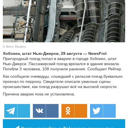
КУЛЬТУРА
НАУКА
СПОРТ
© Фото: Reuters
ШОУ-БИЗНЕС
Хобокен
, штат Нью-Джерси,
29 августа — NewsFrol
.
Пригородный поезд попал в аварию в городе Хобокен, штат
АВТО И МОТО
Нью-Джерси. Пассажирский поезд врезался в здание вокзала.
Погибли 3 человека, 108 получили ранения. Сообщает Рейтер.
ЭГОИЗМ
Как сообщили очевидцы, сошедший с рельсов поезд буквально
проехал по перрону. Свидетели описали ужасные сцены
происшествия, как поезд разрушал всё на высокой скорости.
БЛОГ
Причина аварии пока не установлена.