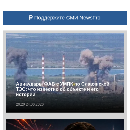
Поддержите СМИ NewsFrol
Авиаудары ФАБ с УМПК по Славянской
ТЭС: что известно об объекте и его
истории
20:20 24.06.2026