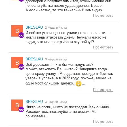
договоров с покупателями так, чтобы именно они
понесли убытки после удара дронов. Браво!
А если честно, то это гениальный командир.
Посмотреть
BRESLAU
2 недели назад
B
И всё же украинцы поступили по-человечески —
могли ведь атаковать днём. Неужели никто не
видит, что мы проигрываем эту войну!?
Посмотреть
BRESLAU
3 недели назад
B
Всё дорожает — кто бы мог подумать?
Может, атаковать Вашингтон? Наверняка тогда
цены сразу упадут. А ведь наш президент был так
уверен в успехе, а в 2022 году, похоже, зашёл на
один мост слишком далеко.
...
Посмотреть
BRESLAU
3 недели назад
B
Никто не погиб, никто не пострадал. Как обычно.
Расходитесь, пожалуйста, по домам. Мы
побеждаем.
Посмотреть