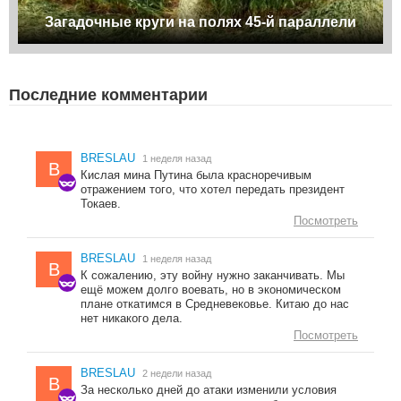
Загадочные круги на полях 45-й параллели
Последние комментарии
BRESLAU
1 неделя назад
B
Кислая мина Путина была красноречивым
отражением того, что хотел передать президент
Токаев.
Посмотреть
BRESLAU
1 неделя назад
B
К сожалению, эту войну нужно заканчивать. Мы
ещё можем долго воевать, но в экономическом
плане откатимся в Средневековье. Китаю до нас
нет никакого дела.
Посмотреть
BRESLAU
2 недели назад
B
За несколько дней до атаки изменили условия