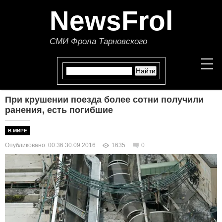
NewsFrol
СМИ Фрола Тарновского
При крушении поезда более сотни получили
НОВОСТИ
ранения, есть погибшие
СТАТЬИ
В МИРЕ
Опубликовано: 00:36 30.09.2016
1635
0
ПОЛИТИКА
ЭКОНОМИКА
В МИРЕ
ОБЩЕСТВО