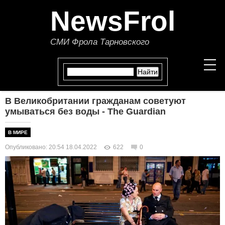
NewsFrol
СМИ Фрола Тарновского
В Великобритании гражданам советуют
НОВОСТИ
умываться без воды - The Guardian
СТАТЬИ
В МИРЕ
Опубликовано: 20:54 18.04.2022
622
0
ПОЛИТИКА
ЭКОНОМИКА
В МИРЕ
ОБЩЕСТВО