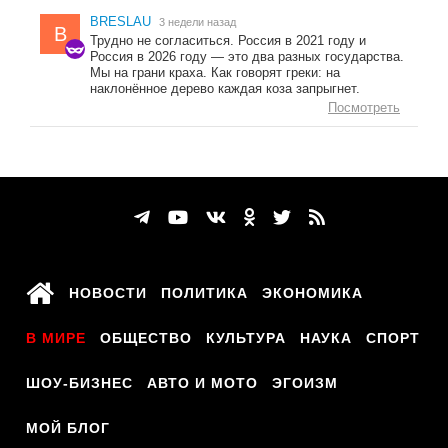
BRESLAU
3 недели назад
B
Трудно не согласиться. Россия в 2021 году и
Россия в 2026 году — это два разных государства.
Мы на грани краха. Как говорят греки: на
наклонённое дерево каждая коза запрыгнет.
Посмотреть
НОВОСТИ
ПОЛИТИКА
ЭКОНОМИКА
В МИРЕ
ОБЩЕСТВО
КУЛЬТУРА
НАУКА
СПОРТ
ШОУ-БИЗНЕС
АВТО И МОТО
ЭГОИЗМ
МОЙ БЛОГ