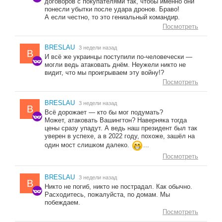
договоров с покупателями так, чтобы именно они
понесли убытки после удара дронов. Браво!
А если честно, то это гениальный командир.
Посмотреть
BRESLAU
3 недели назад
B
И всё же украинцы поступили по-человечески —
могли ведь атаковать днём. Неужели никто не
видит, что мы проигрываем эту войну!?
Посмотреть
BRESLAU
3 недели назад
B
Всё дорожает — кто бы мог подумать?
Может, атаковать Вашингтон? Наверняка тогда
цены сразу упадут. А ведь наш президент был так
уверен в успехе, а в 2022 году, похоже, зашёл на
один мост слишком далеко.
...
Посмотреть
BRESLAU
3 недели назад
B
Никто не погиб, никто не пострадал. Как обычно.
Расходитесь, пожалуйста, по домам. Мы
побеждаем.
Посмотреть