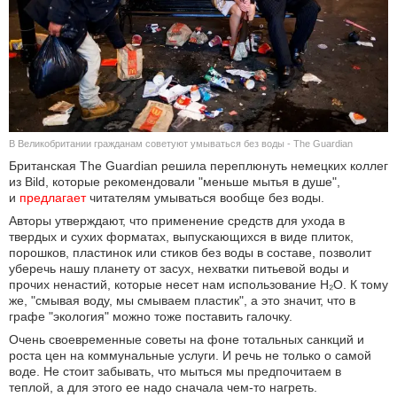
КУЛЬТУРА
НАУКА
СПОРТ
В Великобритании гражданам советуют умываться без воды - The Guardian
ШОУ-БИЗНЕС
Британская The Guardian решила переплюнуть немецких коллег
из Bild, которые рекомендовали "меньше мытья в душе",
АВТО И МОТО
и
предлагает
читателям умываться вообще без воды.
Авторы утверждают, что применение средств для ухода в
ЭГОИЗМ
твердых и сухих форматах, выпускающихся в виде плиток,
порошков, пластинок или стиков без воды в составе, позволит
уберечь нашу планету от засух, нехватки питьевой воды и
БЛОГ
прочих ненастий, которые несет нам использование H₂O. К тому
же, "смывая воду, мы смываем пластик", а это значит, что в
графе "экология" можно тоже поставить галочку.
Очень своевременные советы на фоне тотальных санкций и
роста цен на коммунальные услуги. И речь не только о самой
воде. Не стоит забывать, что мыться мы предпочитаем в
теплой, а для этого ее надо сначала чем-то нагреть.