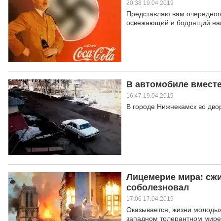
20:38 19.04.2019
Представляю вам очередного
освежающий и бодрящий напи
В автомобиле вмест
16:47 19.04.2019
В городе Нижнекамск во дво
Лицемерие мира: сжи
соболезновал
17:06 17.04.2019
Оказывается, жизни молодых
западном толерантном мире 