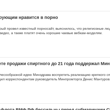
ерующим нравится в порно
орый провел известный порносайт, выяснилось, что религиозные л
идео, а также платят очень хорошие чаевые вебкам-моделям.
ете продажи спиртного до 21 года поддержал Ми
лесообразной идею Минздрава воспретить реализацию крепкого сп
щил корреспондентам руководитель Минпромторга Денис Мантуров
 флота ВМФ РФ бессильны перед субмаринами 