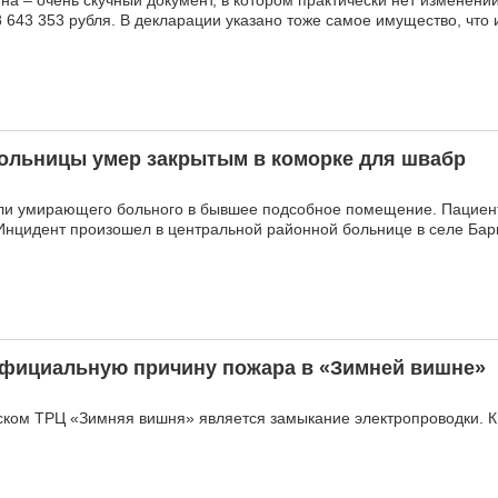
 – очень скучный документ, в котором практически нет изменений.
 643 353 рубля. В декларации указано тоже самое имущество, что 
больницы умер закрытым в коморке для швабр
рли умирающего больного в бывшее подсобное помещение. Пациент
 Инцидент произошел в центральной районной больнице в селе Бар
официальную причину пожара в «Зимней вишне»
ском ТРЦ «Зимняя вишня» является замыкание электропроводки. К