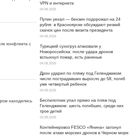
VPN и интернета
04.08.2026
Путин уехал — бензин подорожал на 24
рубля: в Красноярске обсуждают резкий
скачок цен после визита президента
04.08.2026
сле конфликта с
Турецкий сухогруз атаковали у
Новороссийска: после удара дронов
вспыхнул пожар, есть раненые
04.08.2026
Дрон ударил по пляжу под Геленджиком:
число пострадавших выросло до 58, погиб
уже четвертый ребенок
04.08.2026
Беспилотник упал прямо на пляж под
ором находились
Геленджиком: шесть погибших, среди них
трое детей
03.08.2026
Контейнеровоз FESCO «Янина» затонул
после атаки морских дронов в Черном море: