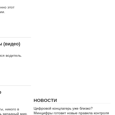
нно этот
ии.
 (видео)
ся водитель.
р
НОВОСТИ
Цифровой концлагерь уже близко?
ы, никого в
Минцифры готовит новые правила контроля
ь западный мир.