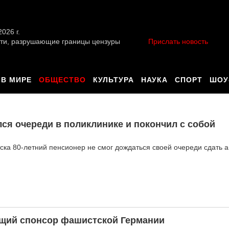
026 г.
ти, разрушающие границы цензуры
Прислать новость
В МИРЕ
ОБЩЕСТВО
КУЛЬТУРА
НАУКА
СПОРТ
ШОУ
ся очереди в поликлинике и покончил с собой
тска 80-летний пенсионер не смог дождаться своей очереди сдать 
ющий спонсор фашистской Германии