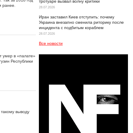
 Так за 2018 год
тротуаре вызвал волну критики
и ранее.
28.07.2026
Иран заставил Киев отступить: почему
Украина внезапно сменила риторику после
инцидента с подбитым кораблем
28.07.2026
Все новости
 умер в «палате»
гузин Республики
 такому выводу