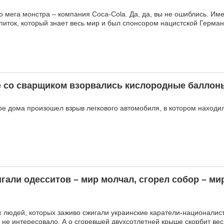
 мега монстра – компания Coca-Cola. Да, да, вы не ошиблись. Име
ток, который знает весь мир и был спонсором нацистской Герман
е со сварщиком взорвались кислородные баллоны
ре дома произошел взрыв легкового автомобиля, в котором находил
гали одесситов – мир молчал, сгорел собор – ми
 людей, которых заживо сжигали украинские каратели-националист
не интересовало. А о сгоревшей двухсотлетней крыше скорбит вес