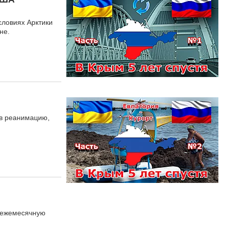
словиях Арктики
не.
 в реанимацию,
 ежемесячную