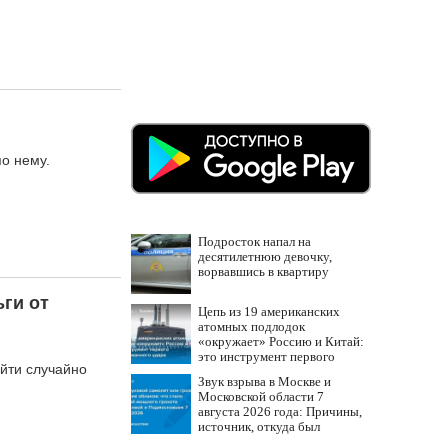
о нему.
Подросток напал на
десятилетнюю девочку,
ворвавшись в квартиру
ги от
Цепь из 19 американских
атомных подлодок
«окружает» Россию и Китай:
это инструмент первого
йти случайно
массированного удара
Звук взрыва в Москве и
Московской области 7
августа 2026 года: Причины,
источник, откуда был
громкий хлопок