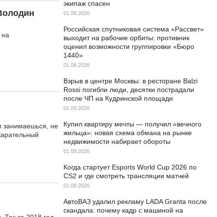
экипаж спасен
 Володин
01.08.2026
Российская спутниковая система «Рассвет»
 на
выходит на рабочие орбиты: противник
оценил возможности группировки «Бюро
1440»
01.08.2026
Взрыв в центре Москвы: в ресторане Balzi
Rossi погибли люди, десятки пострадали
после ЧП на Кудринской площади
01.08.2026
Купил квартиру мечты — получил «вечного
м занимаешься, не
жильца»: новая схема обмана на рынке
 карательный
недвижимости набирает обороты
01.08.2026
Когда стартует Esports World Cup 2026 по
CS2 и где смотреть трансляции матчей
01.08.2026
АвтоВАЗ удалил рекламу LADA Granta после
скандала: почему кадр с машиной на