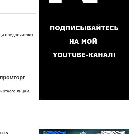
юди предпочитают
нпромторг
иртного лицам,
.
США