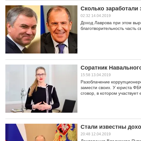
Сколько заработали 
02:32 14.04.2019
Доход Лаврова при этом выр
благотворительность часть с
Соратник Навальног
15:58 13.04.2019
Разоблачение коррупционеро
замести своих. У юриста ФБ
сговор, в котором участвуе
Стали известны дохо
20:48 12.04.2019