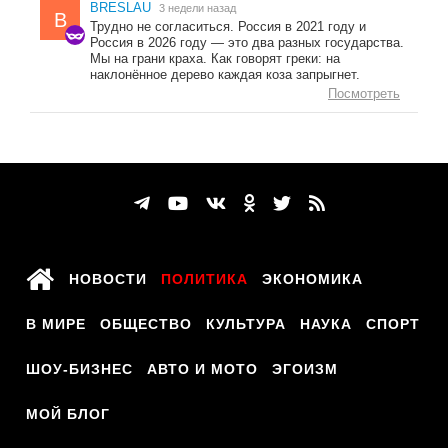
BRESLAU
3 недели назад
B
Трудно не согласиться. Россия в 2021 году и
Россия в 2026 году — это два разных государства.
Мы на грани краха. Как говорят греки: на
наклонённое дерево каждая коза запрыгнет.
Посмотреть
НОВОСТИ
ПОЛИТИКА
ЭКОНОМИКА
В МИРЕ
ОБЩЕСТВО
КУЛЬТУРА
НАУКА
СПОРТ
ШОУ-БИЗНЕС
АВТО И МОТО
ЭГОИЗМ
МОЙ БЛОГ