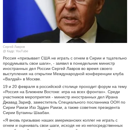
КУЛЬТУРА
НАУКА
СПОРТ
Сергей Лавров
ШОУ-БИЗНЕС
@ Кадр: YouTube
Россия «призывает США не играть с огнем в Сирии и тщательно
продумывать свои шаги», - заявил в понедельник министр
АВТО И МОТО
иностранных дел России Сергей Лавров во время своего
выступления на открытии Международной конференции клуба
ЭГОИЗМ
«Валдай» в Москве.
19 и 20 февраля в российской столице проходит форум на тему
БЛОГ
«Россия на Ближнем Востоке: игра на всех фронтах». Среди
участников мероприятия - министр иностранных дел Ирана
Джавад Зариф, заместитель Специального посланника ООН по
Сирии Рамзи Изз Эддин Рамзи, а также советник президента
Сирии Бутаины Шаабан.
«Я вновь призываю наших американских коллег не играть с
огнем и оценивать свои шаги, исходя не из непосредственных