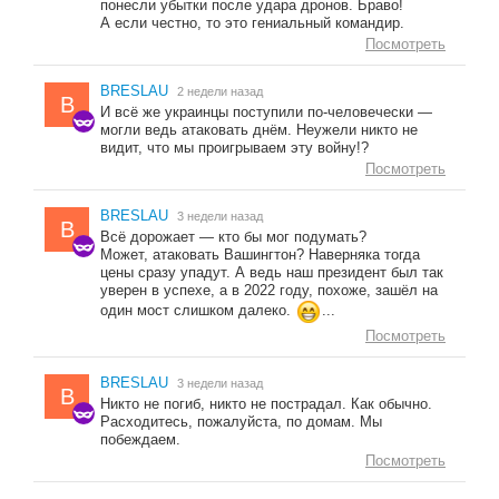
понесли убытки после удара дронов. Браво!
А если честно, то это гениальный командир.
Посмотреть
BRESLAU
2 недели назад
B
И всё же украинцы поступили по-человечески —
могли ведь атаковать днём. Неужели никто не
видит, что мы проигрываем эту войну!?
Посмотреть
BRESLAU
3 недели назад
B
Всё дорожает — кто бы мог подумать?
Может, атаковать Вашингтон? Наверняка тогда
цены сразу упадут. А ведь наш президент был так
уверен в успехе, а в 2022 году, похоже, зашёл на
один мост слишком далеко.
...
Посмотреть
BRESLAU
3 недели назад
B
Никто не погиб, никто не пострадал. Как обычно.
Расходитесь, пожалуйста, по домам. Мы
побеждаем.
Посмотреть