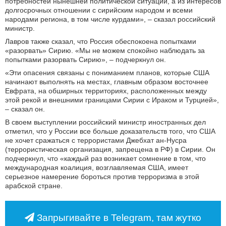
потребностей нынешней политической ситуации, а из интересов
долгосрочных отношении с сирийским народом и всеми
народами региона, в том числе курдами», ‒ сказал российский
министр.
Лавров также сказал, что Россия обеспокоена попытками
«разорвать» Сирию. «Мы не можем спокойно наблюдать за
попытками разорвать Сирию», ‒ подчеркнул он.
«Эти опасения связаны с пониманием планов, которые США
начинают выполнять на местах, главным образом восточнее
Евфрата, на обширных территориях, расположенных между
этой рекой и внешними границами Сирии с Ираком и Турцией»,
‒ сказал он.
В своем выступлении российский министр иностранных дел
отметил, что у России все больше доказательств того, что США
не хочет сражаться с террористами Джебхат ан-Нусра
(террористическая организация, запрещена в РФ) в Сирии. Он
подчеркнул, что «каждый раз возникает сомнение в том, что
международная коалиция, возглавляемая США, имеет
серьезное намерение бороться против терроризма в этой
арабской стране.
Запрыгивайте в Telegram, там жутко