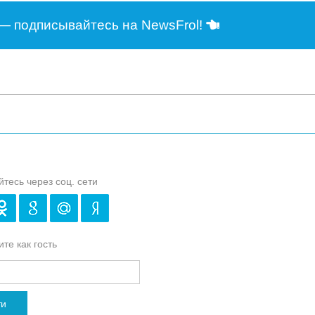
— подписывайтесь на NewsFrol!
йтесь через соц. сети
те как гость
ти