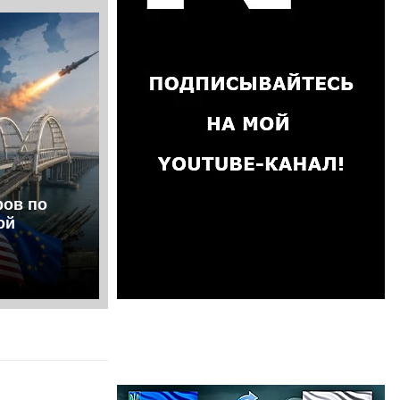
ров по
ой