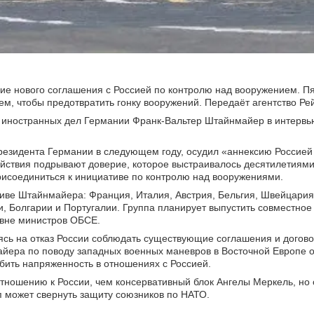
ие нового соглашения с Россией по контролю над вооружением. П
ем, чтобы предотвратить гонку вооружений. Передаёт агентство Ре
р иностранных дел Германии Франк-Вальтер Штайнмайер в интервью
президента Германии в следующем году, осудил «аннексию Россией
действия подрывают доверие, которое выстраивалось десятилетиям
присоединиться к инициативе по контролю над вооружениями.
иве Штайнмайера: Франция, Италия, Австрия, Бельгия, Швейцария
 Болгарии и Португалии. Группа планирует выпустить совместное
ровне министров ОБСЕ.
ясь на отказ России соблюдать существующие соглашения и догово
ера по поводу западных военных маневров в Восточной Европе о 
бить напряженность в отношениях с Россией.
ношению к России, чем консервативный блок Ангелы Меркель, но 
 может свернуть защиту союзников по НАТО.