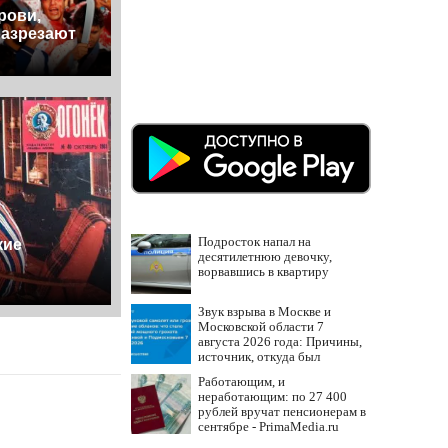
рови,
азрезают
Подросток напал на
кие
десятилетнюю девочку,
ворвавшись в квартиру
Звук взрыва в Москве и
Московской области 7
августа 2026 года: Причины,
источник, откуда был
громкий хлопок
Работающим, и
неработающим: по 27 400
рублей вручат пенсионерам в
сентябре - PrimaMedia.ru