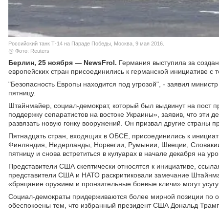
Российский танк Т-14 на Параде Победы, Москва, 9 мая 2016.
@ Фото: Reuters
Берлин, 25 ноября — NewsFrol.
Германия выступила за создан
европейских стран присоединились к германской инициативе с т
"Безопасность Европы находится под угрозой", - заявил минист
пятницу.
Штайнмайер, социал-демократ, который был выдвинут на пост 
поддержку сепаратистов на востоке Украины», заявив, что эти 
развязать новую гонку вооружений. Он призвал другие страны 
Пятнадцать стран, входящих в ОБСЕ, присоединились к инициат
Финляндия, Нидерланды, Норвегии, Румынии, Швеции, Словакии,
пятницу и снова встретиться в кулуарах в начале декабря на у
Представители США скептически относятся к инициативе, ссыла
представители США и НАТО раскритиковали замечание Штайнмай
«бряцание оружием и пронзительные боевые кличи» могут усугу
Социал-демократы придерживаются более мирной позиции по от
обеспокоены тем, что избранный президент США Дональд Трамп