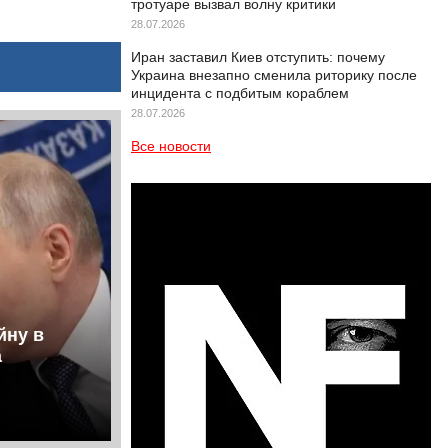
тротуаре вызвал волну критики
28.07.2026
Иран заставил Киев отступить: почему
Украина внезапно сменила риторику после
инцидента с подбитым кораблем
28.07.2026
Все новости
йну в
а