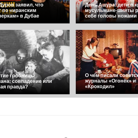
Дуров заявил, что
День Ашура: дети в к
т по «иранским
мусульмане-шииты р
еркам» в Дубае
себе головы ножами
О чем писали советс
тие гробницы
журналы «Огонёк» и
ана: совпадение или
«Крокодил»
ая правда?