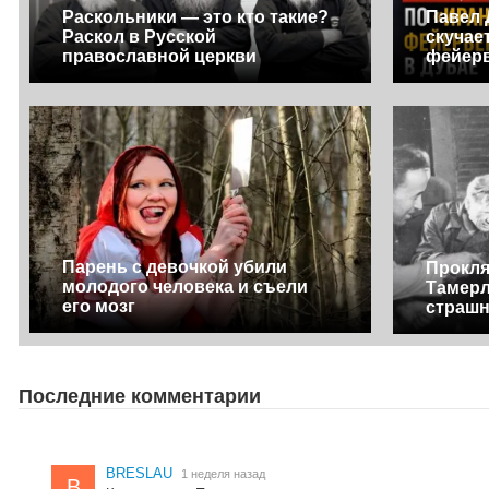
Раскольники — это кто такие?
Павел 
Раскол в Русской
скучае
православной церкви
фейерв
Парень с девочкой убили
Прокля
молодого человека и съели
Тамерл
его мозг
страшн
Последние комментарии
BRESLAU
1 неделя назад
B