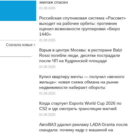
экипаж спасен
01.08.2026
Российская спутниковая система «Рассвет»
выходит на рабочие орбиты: противник
оценил возможности группировки «Бюро
1440»
01.08.2026
Сначала новые
Взрыв в центре Москвы: в ресторане Balzi
Rossi погибли люди, десятки пострадали
после ЧП на Кудринской площади
01.08.2026
Купил квартиру мечты — получил «вечного
жильца»: новая схема обмана на рынке
недвижимости набирает обороты
01.08.2026
Когда стартует Esports World Cup 2026 по
CS2 и где смотреть трансляции матчей
01.08.2026
АвтоВАЗ удалил рекламу LADA Granta после
скандала: почему кадр с машиной на