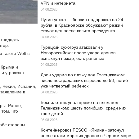
VPN и интернета
04.08.2026
Путин уехал — бензин подорожал на 24
рубля: в Красноярске обсуждают резкий
скачок цен после визита президента
04.08.2026
ятнадцать
йтер.
Турецкий сухогруз атаковали у
Новороссийска: после удара дронов
 газете Welt в
вспыхнул пожар, есть раненые
04.08.2026
 Крыма и
и и угрожают
Дрон ударил по пляжу под Геленджиком:
число пострадавших выросло до 58, погиб
уже четвертый ребенок
, Чехия, Испания,
 заявление в
04.08.2026
Беспилотник упал прямо на пляж под
ры. Ранее,
Геленджиком: шесть погибших, среди них
том, что
трое детей
03.08.2026
обе стороны
Контейнеровоз FESCO «Янина» затонул
после атаки морских дронов в Черном море: