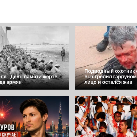
Подводный охотник 
еля - День памяти жертв
выстрелил гарпуном 
да армян
лицо и остался жив