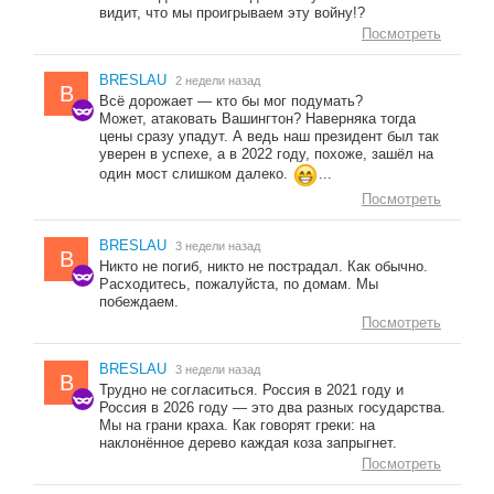
видит, что мы проигрываем эту войну!?
Посмотреть
BRESLAU
2 недели назад
B
Всё дорожает — кто бы мог подумать?
Может, атаковать Вашингтон? Наверняка тогда
цены сразу упадут. А ведь наш президент был так
уверен в успехе, а в 2022 году, похоже, зашёл на
один мост слишком далеко.
...
Посмотреть
BRESLAU
3 недели назад
B
Никто не погиб, никто не пострадал. Как обычно.
Расходитесь, пожалуйста, по домам. Мы
побеждаем.
Посмотреть
BRESLAU
3 недели назад
B
Трудно не согласиться. Россия в 2021 году и
Россия в 2026 году — это два разных государства.
Мы на грани краха. Как говорят греки: на
наклонённое дерево каждая коза запрыгнет.
Посмотреть