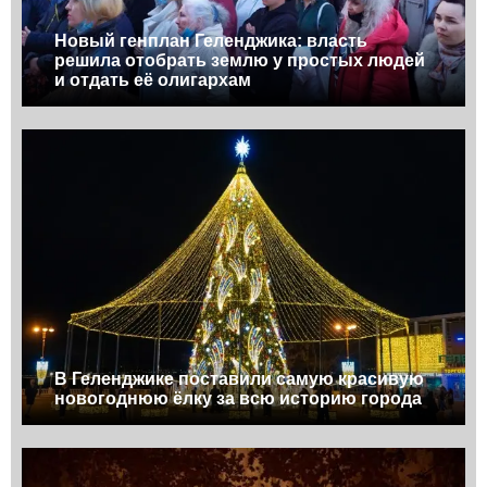
Новый генплан Геленджика: власть
решила отобрать землю у простых людей
и отдать её олигархам
В Геленджике поставили самую красивую
новогоднюю ёлку за всю историю города