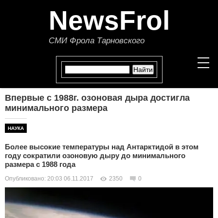
NewsFrol
СМИ Фрола Тарновского
Впервые с 1988г. озоновая дыра достигла
НОВОСТИ
минимального размера
СТАТЬИ
НАУКА
Более высокие температуры над Антарктидой в этом
ПОЛИТИКА
году сократили озоновую дыру до минимального
размера с 1988 года
ЭКОНОМИКА
Опубликовано: 20:03 06.11.2017
2350
0
В МИРЕ
ОБЩЕСТВО