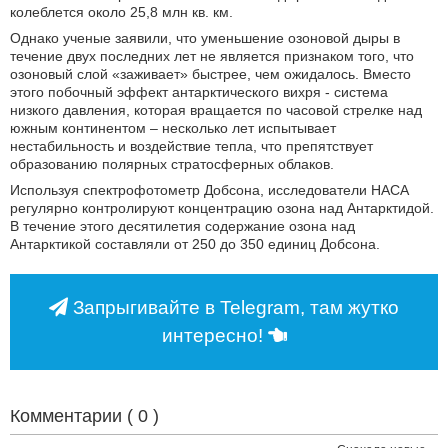
колеблется около 25,8 млн кв. км.
Однако ученые заявили, что уменьшение озоновой дыры в
течение двух последних лет не является признаком того, что
озоновый слой «заживает» быстрее, чем ожидалось. Вместо
этого побочный эффект антарктического вихря - система
низкого давления, которая вращается по часовой стрелке над
южным континентом – несколько лет испытывает
нестабильность и воздействие тепла, что препятствует
образованию полярных стратосферных облаков.
Используя спектрофотометр Добсона, исследователи НАСА
регулярно контролируют концентрацию озона над Антарктидой.
В течение этого десятилетия содержание озона над
Антарктикой составляли от 250 до 350 единиц Добсона.
Запрыгивайте в Telegram, там жутко
интересно!
Комментарии (
0
)