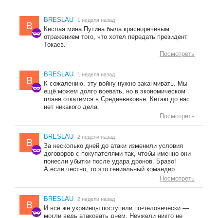
BRESLAU
1 неделя назад
B
Кислая мина Путина была красноречивым
отражением того, что хотел передать президент
Токаев.
Посмотреть
BRESLAU
1 неделя назад
B
К сожалению, эту войну нужно заканчивать. Мы
ещё можем долго воевать, но в экономическом
плане откатимся в Средневековье. Китаю до нас
нет никакого дела.
Посмотреть
BRESLAU
2 недели назад
B
За несколько дней до атаки изменили условия
договоров с покупателями так, чтобы именно они
понесли убытки после удара дронов. Браво!
А если честно, то это гениальный командир.
Посмотреть
BRESLAU
2 недели назад
B
И всё же украинцы поступили по-человечески —
могли ведь атаковать днём. Неужели никто не