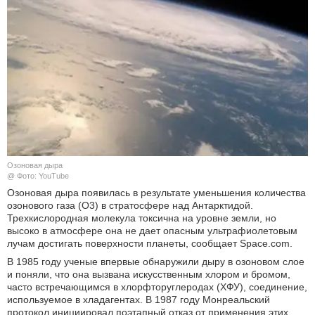
КУЛЬТУРА
НАУКА
СПОРТ
ШОУ-БИЗНЕС
АВТО И МОТО
Озоновая дыра
@ Фото: YouTube
ЭГОИЗМ
Озоновая дыра появилась в результате уменьшения количества
озонового газа (O3) в стратосфере над Антарктидой.
Трехкислородная молекула токсична на уровне земли, но
БЛОГ
высоко в атмосфере она не дает опасным ультрафиолетовым
лучам достигать поверхности планеты, сообщает Space.com.
В 1985 году ученые впервые обнаружили дыру в озоновом слое
и поняли, что она вызвана искусственным хлором и бромом,
часто встречающимся в хлорфторуглеродах (ХФУ), соединение,
используемое в хладагентах. В 1987 году Монреальский
протокол инициировал поэтапный отказ от применения этих