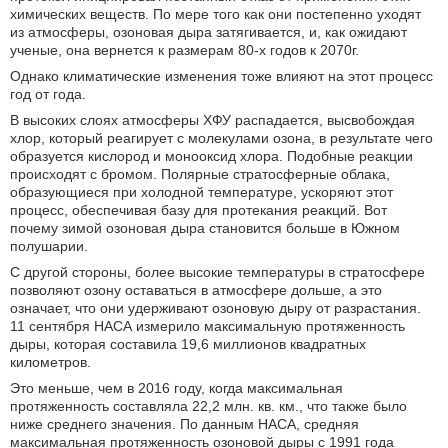
химических веществ. По мере того как они постепенно уходят
из атмосферы, озоновая дыра затягивается, и, как ожидают
ученые, она вернется к размерам 80-х годов к 2070г.
Однако климатические изменения тоже влияют на этот процесс
год от года.
В высоких слоях атмосферы ХФУ распадается, высвобождая
хлор, который реагирует с молекулами озона, в результате чего
образуется кислород и монооксид хлора. Подобные реакции
происходят с бромом. Полярные стратосферные облака,
образующиеся при холодной температуре, ускоряют этот
процесс, обеспечивая базу для протекания реакций. Вот
почему зимой озоновая дыра становится больше в Южном
полушарии.
С другой стороны, более высокие температуры в стратосфере
позволяют озону оставаться в атмосфере дольше, а это
означает, что они удерживают озоновую дыру от разрастания.
11 сентября НАСА измерило максимальную протяженность
дыры, которая составила 19,6 миллионов квадратных
километров.
Это меньше, чем в 2016 году, когда максимальная
протяженность составляла 22,2 млн. кв. км., что также было
ниже среднего значения. По данным НАСА, средняя
максимальная протяженность озоновой дыры с 1991 года