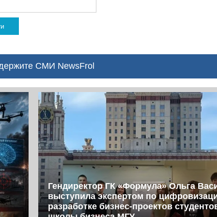
ти
ержите СМИ NewsFrol
Гендиректор ГК «Формула» Ольга Вас
выступила экспертом по цифровизац
разработке бизнес-проектов студент
школы бизнеса МГУ