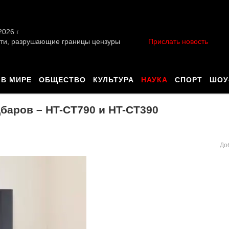
026 г.
ти, разрушающие границы цензуры
Прислать новость
В МИРЕ
ОБЩЕСТВО
КУЛЬТУРА
НАУКА
СПОРТ
ШОУ
баров – HT-CT790 и HT-CT390
До