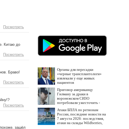
Посмотреть
е. Китаю до
Посмотреть
Органы для пересадки
нов. Браво!
«черные трансплантологи»
извлекали у еще живых
Посмотреть
пациентов
Приговор американцу
Гилману за драки в
воронежском СИЗО
йну!?
потребовали ужесточить -
Посмотреть
Новости на Вести.ru
Атаки БПЛА по регионам
России, последние новости на
7 августа 2026: последствия,
атаки на склады Wildberries,
состояние пострадавших
 похоже, зашёл