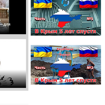
о
— для
я