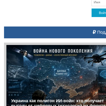
Вой
Подд
Украина как полигон ИИ-войн: кто получает
выгоду от цифровых технологий на фронте