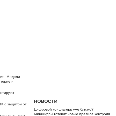
ния. Модели
нтернет-
антируют
НОВОСТИ
4К с защитой от
Цифровой концлагерь уже близко?
Минцифры готовит новые правила контроля
дключения двух