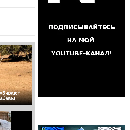
 убивают
забавы