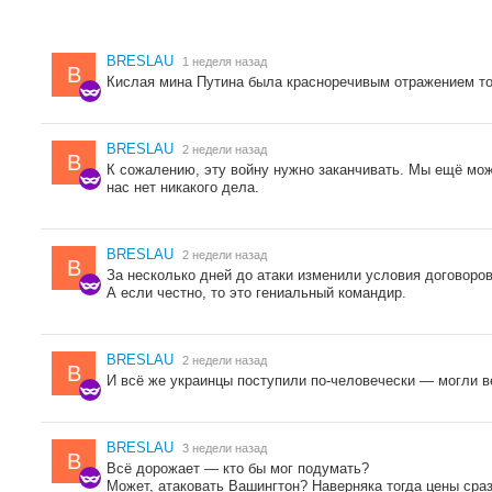
BRESLAU
1 неделя назад
B
Кислая мина Путина была красноречивым отражением тог
BRESLAU
2 недели назад
B
К сожалению, эту войну нужно заканчивать. Мы ещё мож
нас нет никакого дела.
BRESLAU
2 недели назад
B
За несколько дней до атаки изменили условия договоров
А если честно, то это гениальный командир.
BRESLAU
2 недели назад
B
И всё же украинцы поступили по-человечески — могли ве
BRESLAU
3 недели назад
B
Всё дорожает — кто бы мог подумать?
Может, атаковать Вашингтон? Наверняка тогда цены сразу