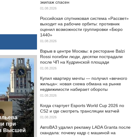
экипаж спасен
01.08.2026
Российская спутниковая система «Рассвет»
выходит на рабочие орбиты: противник
оценил возможности группировки «Бюро
1440»
01.08.2026
Взрыв в центре Москвы: в ресторане Balzi
Rossi погибли люди, десятки пострадали
после ЧП на Кудринской площади
01.08.2026
Купил квартиру мечты — получил «вечного
жильца»: новая схема обмана на рынке
недвижимости набирает обороты
01.08.2026
Когда стартует Esports World Cup 2026 по
CS2 и где смотреть трансляции матчей
ильева
01.08.2026
ии при
АвтоВАЗ удалил рекламу LADA Granta после
ов Высшей
скандала: почему кадр с машиной на