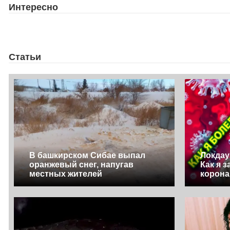
Интересно
Статьи
В башкирском Сибае выпал
Локдау
оранжевый снег, напугав
Как я 
местных жителей
корон