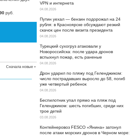
VPN и интернета
04.08.2026
90
руб.
Путин уехал — бензин подорожал на 24
рубля: в Красноярске обсуждают резкий
скачок цен после визита президента
04.08.2026
Турецкий сухогруз атаковали у
Новороссийска: после удара дронов
вспыхнул пожар, есть раненые
04.08.2026
Сначала новые
Дрон ударил по пляжу под Геленджиком:
число пострадавших выросло до 58, погиб
уже четвертый ребенок
04.08.2026
Беспилотник упал прямо на пляж под
Геленджиком: шесть погибших, среди них
трое детей
03.08.2026
Контейнеровоз FESCO «Янина» затонул
после атаки морских дронов в Черном море: