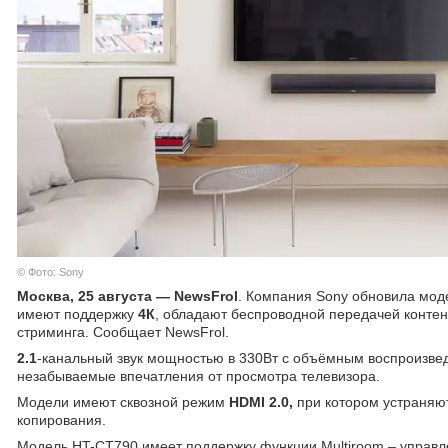
© Фото: Sony
Москва, 25 августа — NewsFrol
. Компания Sony обновила мод
имеют поддержку
4К
, обладают беспроводной передачей контен
стриминга. Сообщает NewsFrol.
2.1
-канальный звук мощностью в 330Вт с объёмным воспроизвед
незабываемые впечатления от просмотра телевизора.
Модели имеют сквозной режим
HDMI 2.0,
при котором устраняю
копирования.
Модель HT-CT790 имеет поддержку функции Multiroom – управле