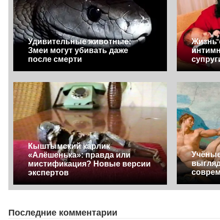
Удивительные животные:
Жизнь 
Змеи могут убивать даже
интимн
после смерти
супруг
Кыштымский карлик
Учёные
«Алёшенька»: правда или
выгляд
мистификация? Новые версии
соврем
экспертов
Последние комментарии