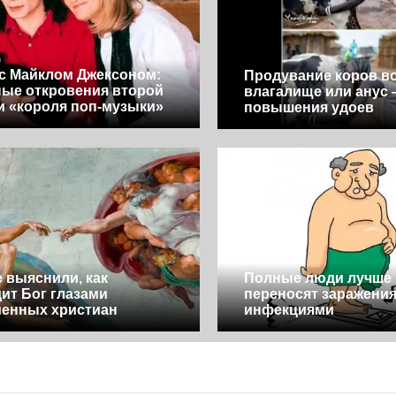
с Майклом Джексоном:
Продувание коров в
ые откровения второй
влагалище или анус 
и «короля поп-музыки»
повышения удоев
 выяснили, как
Полные люди лучше
ит Бог глазами
переносят заражени
енных христиан
инфекциями