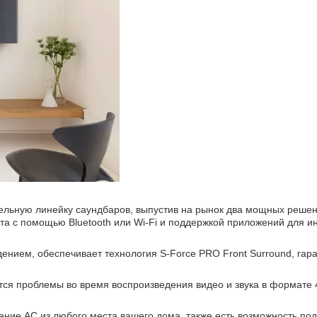
ельную линейку саундбаров, выпустив на рынок два мощных реше
та с помощью Bluetooth или Wi-Fi и поддержкой приложений для и
ением, обеспечивает технология S-Force PRO Front Surround, гар
тся проблемы во время воспроизведения видео и звука в формате 
ние АС из любого места вашего дома, также есть возможность по