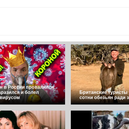
н в России провалился.
заразился и болел
Британские туристы
авирусом
сотни обезьян ради 