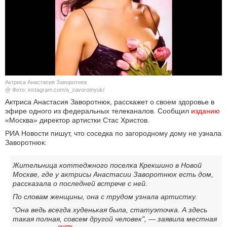
КУЛЬТУРА
НАУКА
СПОРТ
Актриса Анастасия Заворотнюк
ШОУ-БИЗНЕС
@ Фото: instagram.com/a_zavorotnyuk/
Актриса Анастасия Заворотнюк, расскажет о своем здоровье в
эфире одного из федеральных телеканалов. Сообщил
изданию
АВТО И МОТО
«Москва» директор артистки Стас Христов.
РИА Новости пишут, что соседка по загородному дому не узнала
ЭГОИЗМ
Заворотнюк:
БЛОГ
Жительница коттеджного поселка Крекшино в Новой
Москве, где у актрисы Анастасии Заворотнюк есть дом,
рассказала о последней встрече с ней.
По словам женщины, она с трудом узнала артистку.
"Она ведь всегда худенькая была, статуэточка. А здесь
такая полная, совсем другой человек", — заявила местная