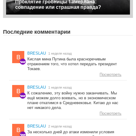
Проклятие гробницы Тамерлана:
совпадение или страшная правда?
Последние комментарии
BRESLAU
1 неделя назад
B
Кислая мина Путина была красноречивым
отражением того, что хотел передать президент
Токаев.
Посмотреть
BRESLAU
1 неделя назад
B
К сожалению, эту войну нужно заканчивать. Мы
ещё можем долго воевать, но в экономическом
плане откатимся в Средневековье. Китаю до нас
нет никакого дела.
Посмотреть
BRESLAU
2 недели назад
B
За несколько дней до атаки изменили условия