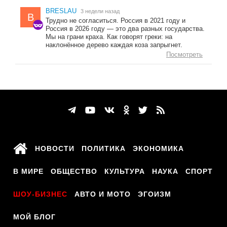
BRESLAU
3 недели назад
B
Трудно не согласиться. Россия в 2021 году и
Россия в 2026 году — это два разных государства.
Мы на грани краха. Как говорят греки: на
наклонённое дерево каждая коза запрыгнет.
Посмотреть
НОВОСТИ
ПОЛИТИКА
ЭКОНОМИКА
В МИРЕ
ОБЩЕСТВО
КУЛЬТУРА
НАУКА
СПОРТ
ШОУ-БИЗНЕС
АВТО И МОТО
ЭГОИЗМ
МОЙ БЛОГ