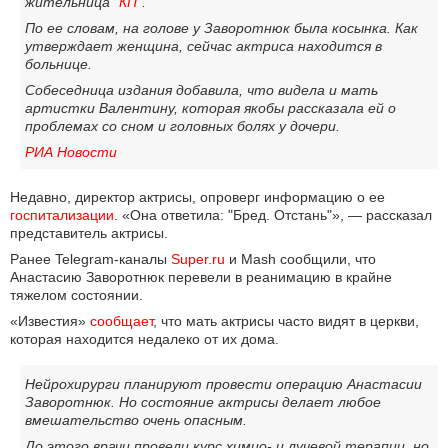
жительница
"КП"
.
По ее словам, на голове у Заворотнюк была косынка. Как
утверждает женщина, сейчас актриса находится в
больнице.
Собеседница издания добавила, что видела и мать
артистки Валентину, которая якобы рассказала ей о
проблемах со сном и головных болях у дочери.
РИА Новости
Недавно, директор актрисы, опроверг информацию о ее
госпитализации
. «Она ответила: "Бред. Отстань"», — рассказал
представитель актрисы.
Ранее Telegram-каналы
Super.ru
и Mash сообщили, что
Анастасию Заворотнюк перевели в реанимацию в крайне
тяжелом состоянии.
«Известия»
сообщает
, что мать актрисы часто видят в церкви,
которая находится недалеко от их дома.
Нейрохирурги планируют провести операцию Анастасии
Заворотнюк. Но состояние актрисы делает любое
вмешательство очень опасным.
До этого врачи провели курс химио- и лучевой терапии, но