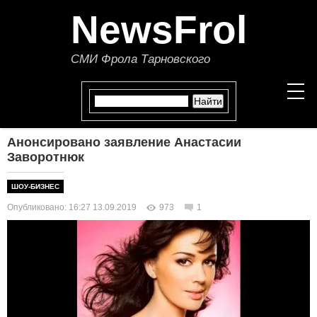
NewsFrol
СМИ Фрола Тарновского
Анонсировано заявление Анастасии
НОВОСТИ
Заворотнюк
СТАТЬИ
ШОУ-БИЗНЕС
Опубликовано: 16:27 13.09.2019
973
1
ПОЛИТИКА
ЭКОНОМИКА
В МИРЕ
ОБЩЕСТВО