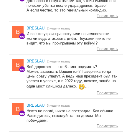
договоров с покупателями так, чтобы именно они
понесли убытки после удара дронов. Браво!
А если честно, то это гениальный командир.
Посмотреть
BRESLAU
2 недели назад
B
И всё же украинцы поступили по-человечески —
могли ведь атаковать днём. Неужели никто не
видит, что мы проигрываем эту войну!?
Посмотреть
BRESLAU
2 недели назад
B
Всё дорожает — кто бы мог подумать?
Может, атаковать Вашингтон? Наверняка тогда
цены сразу упадут. А ведь наш президент был так
уверен в успехе, а в 2022 году, похоже, зашёл на
один мост слишком далеко.
...
Посмотреть
BRESLAU
3 недели назад
B
Никто не погиб, никто не пострадал. Как обычно.
Расходитесь, пожалуйста, по домам. Мы
побеждаем.
Посмотреть